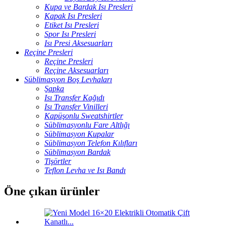
Kupa ve Bardak Isı Presleri
Kapak Isı Presleri
Etiket Isı Presleri
Spor Isı Presleri
Isı Presi Aksesuarları
Reçine Presleri
Reçine Presleri
Reçine Aksesuarları
Süblimasyon Boş Levhaları
Şapka
Isı Transfer Kağıdı
Isı Transfer Vinilleri
Kapüşonlu Sweatshirtler
Süblimasyonlu Fare Altlığı
Süblimasyon Kupalar
Süblimasyon Telefon Kılıfları
Süblimasyon Bardak
Tişörtler
Teflon Levha ve Isı Bandı
Öne çıkan ürünler