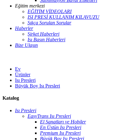
Süblimasyon Bavul Etiketleri
Eğitim merkezi
EĞİTİM VİDEOLARI
ISI PRESİ KULLANIM KILAVUZU
Sıkça Sorulan Sorular
Haberler
Şirket Haberleri
Isı Basın Haberleri
Bize Ulaşın
Ev
Ürünler
Isı Presleri
Büyük Boy Isı Presleri
Katalog
Isı Presleri
EasyTrans Isı Presleri
El Sanatları ve Hobiler
En Üstün Isı Presleri
Premium Isı Presleri
Büyük Boy Isı Presleri