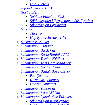
HTV Aletleri
Teflon Levha ve Isı Bandı
Noel Süsleri
Süblime Edilebilir Süsler
Süblimasyona Uğrayamayan Süs Eşyaları
Süblimasyon Bayrakları
Giysiler
Tişörtler
Kapüşonlu Sweatshirtler
Şapkalar ve Kepler
Süblimasyon Kupalar
Süblimasyon Bardakları
Süblimasyon Baskı Bardak Altlığı
Süblimasyon Telefon Kılıfları
Süblimasyon Takı Ham Maddeleri
Süblimasyon Anahtarlıklar
Süblimasyon Baskılı Boş Poşetler
Bez Çantalar
Kozmetik Çantaları
Hediye Çantaları
Süblimasyon Yapbozları
Süblimasyon Fare Altlıkları
Süblimasyon İşaretleri ve Etiketleri
Süblimasyon Kitap Ayracı