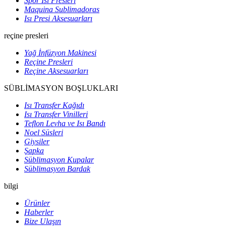
Spor Isı Presleri
Maquina Sublimadoras
Isı Presi Aksesuarları
reçine presleri
Yağ İnfüzyon Makinesi
Reçine Presleri
Reçine Aksesuarları
SÜBLİMASYON BOŞLUKLARI
Isı Transfer Kağıdı
Isı Transfer Vinilleri
Teflon Levha ve Isı Bandı
Noel Süsleri
Giysiler
Şapka
Süblimasyon Kupalar
Süblimasyon Bardak
bilgi
Ürünler
Haberler
Bize Ulaşın