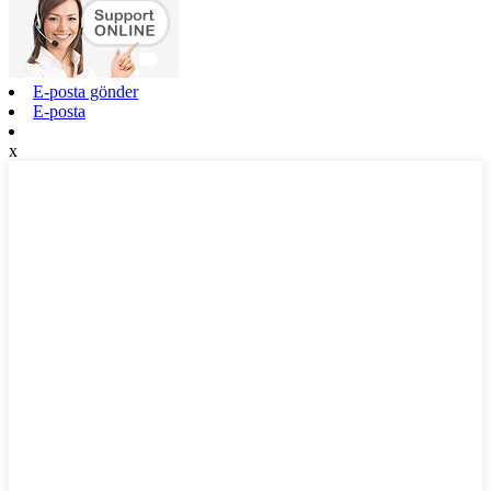
E-posta gönder
E-posta
x