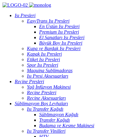
Isı Presleri
EasyTrans Isı Presleri
En Üstün Isı Presleri
Premium Isı Presleri
El Sanatları Isı Presleri
Büyük Boy Isı Presleri
Kupa ve Bardak Isı Presleri
Kapak Isı Presleri
Etiket Isı Presleri
Spor Isı Presleri
Maquina Sublimadoras
Isı Presi Aksesuarları
Reçine Presleri
Yağ İnfüzyon Makinesi
Reçine Presleri
Reçine Aksesuarları
Süblimasyon Boş Levhaları
Isı Transfer Kağıdı
Süblimasyon Kağıdı
Transfer Kağıdı
Budama ve Kesme Makinesi
Isı Transfer Vinilleri
HTV