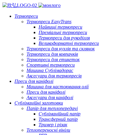
Термопреси
Термопреси EasyTrans
Найвищі термопреси
Преміальні термопреси
Термопреси для рукоділля
Великоформатні термопреси
Термопреси для кухлів та склянок
Термопреси для ковпачків
Термопреси для етикеток
Спортивні термопреси
Машина Сублімадорас
Аксесуари для термопресів
Преси для каніфолі
Машина для настоювання олії
Преси для каніфолі
Аксесуари для каніфолі
Сублімаційні заготовки
Папір для теплопередачі
Сублімаційний папір
Трансферний папір
Тример і різак
Теплопереносні вініли