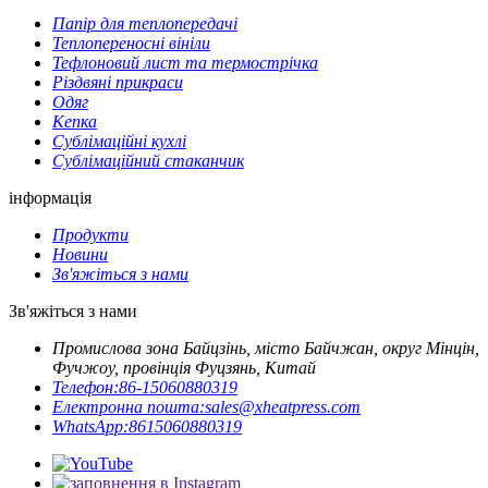
Папір для теплопередачі
Теплопереносні вініли
Тефлоновий лист та термострічка
Різдвяні прикраси
Одяг
Кепка
Сублімаційні кухлі
Сублімаційний стаканчик
інформація
Продукти
Новини
Зв'яжіться з нами
Зв'яжіться з нами
Промислова зона Байцзінь, місто Байчжан, округ Мінцін,
Фучжоу, провінція Фуцзянь, Китай
Телефон:
86-15060880319
Електронна пошта:
sales@xheatpress.com
WhatsApp:
8615060880319