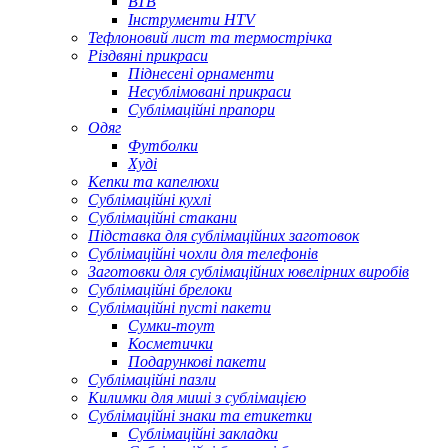
ВТВ
Інструменти HTV
Тефлоновий лист та термострічка
Різдвяні прикраси
Піднесені орнаменти
Несублімовані прикраси
Сублімаційні прапори
Одяг
Футболки
Худі
Кепки та капелюхи
Сублімаційні кухлі
Сублімаційні стакани
Підставка для сублімаційних заготовок
Сублімаційні чохли для телефонів
Заготовки для сублімаційних ювелірних виробів
Сублімаційні брелоки
Сублімаційні пусті пакети
Сумки-тоут
Косметички
Подарункові пакети
Сублімаційні пазли
Килимки для миші з сублімацією
Сублімаційні знаки та етикетки
Сублімаційні закладки