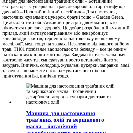
Апарат для настоювання трав'яних олій – Ботанічний
екстрактор – Сушарка для трав, декарбоксилятор та інфузор
для олій – Простий їстівний настійник – Для настоянок,
настояних жувальних цукерок, брауні тощо – Garden Green.
Це абсолютний обов'язковий пристрій для кожного, хто
піклується про своє здоров'я. Це добре розроблений кухонний
прилад, який активує нагріванням або декарбонізує
канабіноїди з квітів, терпенів та настоює їх у вершковому
маслі, олії, меді тощо на травах. Незалежно від вашого вибору
трав, TH01 позбавляє вас здогадок та безладу – все це одним
натисканням кнопки контролера. Завдяки інтелектуальному
контролю часу та температури просто встановіть його та
забудьте. Випічка, солодощі, жувальні цукерки, заправки, мазі
та соуси – ви можете насолоджуватися нею під час
приготування їжі, випічки тощо.
Машина для настоювання
трав'яних олій та вершкового
масла – ботанічний
декарбоксилятор для сушарки