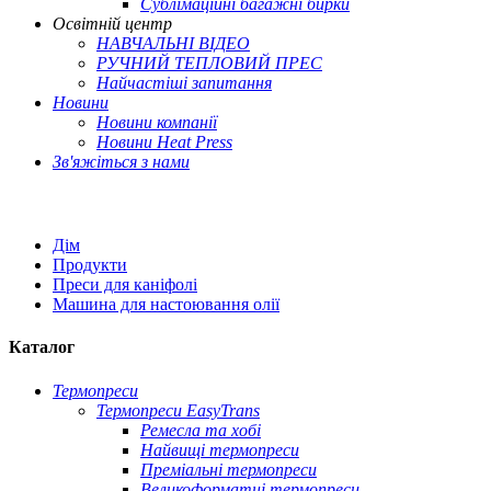
Сублімаційні багажні бирки
Освітній центр
НАВЧАЛЬНІ ВІДЕО
РУЧНИЙ ТЕПЛОВИЙ ПРЕС
Найчастіші запитання
Новини
Новини компанії
Новини Heat Press
Зв'яжіться з нами
Дім
Продукти
Преси для каніфолі
Машина для настоювання олії
Каталог
Термопреси
Термопреси EasyTrans
Ремесла та хобі
Найвищі термопреси
Преміальні термопреси
Великоформатні термопреси