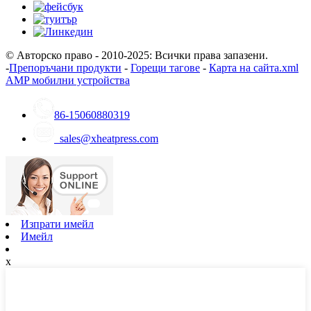
© Авторско право - 2010-2025: Всички права запазени.
-
Препоръчани продукти
-
Горещи тагове
-
Карта на сайта.xml
AMP мобилни устройства
86-15060880319
sales@xheatpress.com
Изпрати имейл
Имейл
x