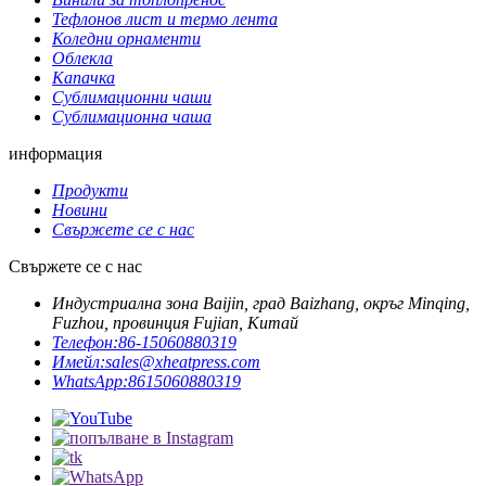
Тефлонов лист и термо лента
Коледни орнаменти
Облекла
Капачка
Сублимационни чаши
Сублимационна чаша
информация
Продукти
Новини
Свържете се с нас
Свържете се с нас
Индустриална зона Baijin, град Baizhang, окръг Minqing,
Fuzhou, провинция Fujian, Китай
Телефон:
86-15060880319
Имейл:
sales@xheatpress.com
WhatsApp:
8615060880319