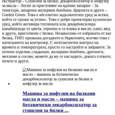
екстрактор – Сушилня за билки, декарбоксилатор и инфузер
за масла – Лесен за приготвяне на ядливи запарки – За
тинктури, запарени желирани бонбони, браунита и други –
Garden Green. Това е абсолютно задължителен уред за всеки,
който се грижи за уелнес. Това е добре проектиран кухненски
уред, който активира топлината или декарбоксилира
канабиноиди от цветя, терпени и се влива в масло, олио, мед
и други, приготвени с билки. Независимо от избраната от вас
билка, TH01 премахва догадките и бъркотията, всичко това с
натискането на контролер. С интелигентен контрол на
времето и температурата, просто го настройте и забравете. За
печени изделия, сладкиши, желирани бонбони, дресинги,
мехлеми и сосове, можете да му се насладите, докато готвите,
печете и други.
Машина за инфузия на билкови
масла и масло – машина за
ботанически декарбоксилатор за
сушилня за билки ...