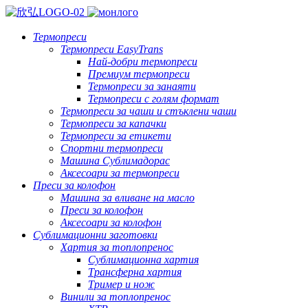
Термопреси
Термопреси EasyTrans
Най-добри термопреси
Премиум термопреси
Термопреси за занаяти
Термопреси с голям формат
Термопреси за чаши и стъклени чаши
Термопреси за капачки
Термопреси за етикети
Спортни термопреси
Машина Сублимадорас
Аксесоари за термопреси
Преси за колофон
Машина за вливане на масло
Преси за колофон
Аксесоари за колофон
Сублимационни заготовки
Хартия за топлопренос
Сублимационна хартия
Трансферна хартия
Тример и нож
Винили за топлопренос