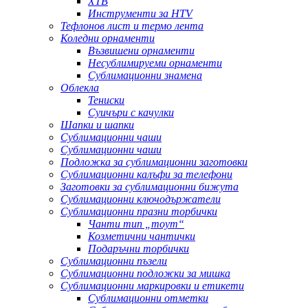
ХТВ
Инструменти за HTV
Тефлонов лист и термо лента
Коледни орнаменти
Възвишени орнаменти
Несублимируеми орнаменти
Сублимационни знамена
Облекла
Тениски
Суичъри с качулки
Шапки и шапки
Сублимационни чаши
Сублимационни чаши
Подложка за сублимационни заготовки
Сублимационни калъфи за телефони
Заготовки за сублимационни бижута
Сублимационни ключодържатели
Сублимационни празни торбички
Чанти тип „тоут“
Козметични чантички
Подаръчни торбички
Сублимационни пъзели
Сублимационни подложки за мишка
Сублимационни маркировки и етикети
Сублимационни отметки