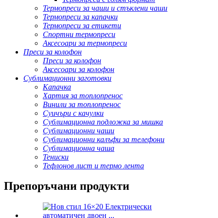
Термопреси за чаши и стъклени чаши
Термопреси за капачки
Термопреси за етикети
Спортни термопреси
Аксесоари за термопреси
Преси за колофон
Преси за колофон
Аксесоари за колофон
Сублимационни заготовки
Капачка
Хартия за топлопренос
Винили за топлопренос
Суичъри с качулки
Сублимационна подложка за мишка
Сублимационни чаши
Сублимационни калъфи за телефони
Сублимационна чаша
Тениски
Тефлонов лист и термо лента
Препоръчани продукти