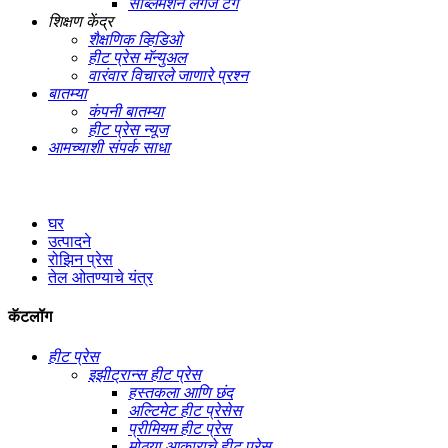
सब्लिमेशन लगेज टॅग
शिक्षण केंद्र
शैक्षणिक व्हिडिओ
हीट प्रेस मॅन्युअल
वारंवार विचारले जाणारे प्रश्न
बातम्या
कंपनी बातम्या
हीट प्रेस न्यूज
आमच्याशी संपर्क साधा
घर
उत्पादने
रोझिन प्रेस
तेल ओतण्याचे यंत्र
कॅटलॉग
हीट प्रेस
इझीट्रान्स हीट प्रेस
हस्तकला आणि छंद
अल्टिमेट हीट प्रेसेस
प्रीमियम हीट प्रेस
मोठ्या आकाराचे हीट प्रेस