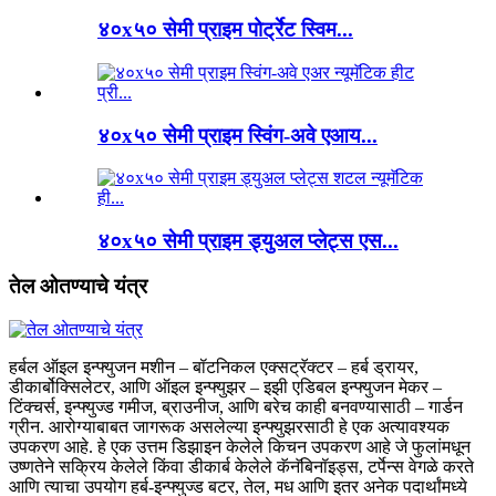
४०x५० सेमी प्राइम पोर्ट्रेट स्विम...
४०x५० सेमी प्राइम स्विंग-अवे एआय...
४०x५० सेमी प्राइम ड्युअल प्लेट्स एस...
तेल ओतण्याचे यंत्र
हर्बल ऑइल इन्फ्युजन मशीन – बॉटनिकल एक्सट्रॅक्टर – हर्ब ड्रायर,
डीकार्बोक्सिलेटर, आणि ऑइल इन्फ्युझर – इझी एडिबल इन्फ्युजन मेकर –
टिंक्चर्स, इन्फ्युज्ड गमीज, ब्राउनीज, आणि बरेच काही बनवण्यासाठी – गार्डन
ग्रीन. आरोग्याबाबत जागरूक असलेल्या इन्फ्युझरसाठी हे एक अत्यावश्यक
उपकरण आहे. हे एक उत्तम डिझाइन केलेले किचन उपकरण आहे जे फुलांमधून
उष्णतेने सक्रिय केलेले किंवा डीकार्ब केलेले कॅनॅबिनॉइड्स, टर्पेन्स वेगळे करते
आणि त्याचा उपयोग हर्ब-इन्फ्युज्ड बटर, तेल, मध आणि इतर अनेक पदार्थांमध्ये