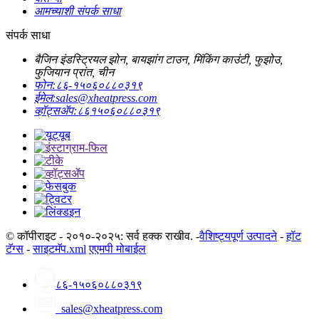
आमच्याशी संपर्क साधा
संपर्क साधा
बैजिन इंडस्ट्रियल झोन, बायझांग टाउन, मिंकिंग काउंटी, फुझोउ,
फुजियान प्रांत, चीन
फोन:
८६-१५०६०८८०३१९
ईमेल:
sales@xheatpress.com
व्हॉट्सॲप:
८६१५०६०८८०३१९
© कॉपीराइट - २०१०-२०२५: सर्व हक्क राखीव. -
वैशिष्ट्यपूर्ण उत्पादने
-
हॉट
टॅग्स
-
साइटमॅप.xml
एएमपी मोबाईल
८६-१५०६०८८०३१९
sales@xheatpress.com