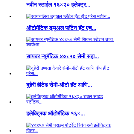
नवीन स्टाईल १६×२० इलेक्ट्र...
ऑटोमॅटिक ड्युअल प्लॅटेन हॅट एच...
सायबर न्यूमॅटिक ४०x५० सेमी सहा...
दुहेरी हीटेड सेमी-ऑटो हॅट आणि...
इलेक्ट्रिक ऑटोमॅटिक १६×...