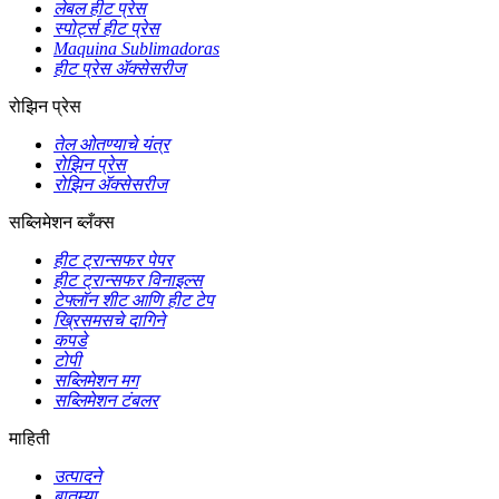
लेबल हीट प्रेस
स्पोर्ट्स हीट प्रेस
Maquina Sublimadoras
हीट प्रेस ॲक्सेसरीज
रोझिन प्रेस
तेल ओतण्याचे यंत्र
रोझिन प्रेस
रोझिन ॲक्सेसरीज
सब्लिमेशन ब्लँक्स
हीट ट्रान्सफर पेपर
हीट ट्रान्सफर विनाइल्स
टेफ्लॉन शीट आणि हीट टेप
ख्रिसमसचे दागिने
कपडे
टोपी
सब्लिमेशन मग
सब्लिमेशन टंबलर
माहिती
उत्पादने
बातम्या