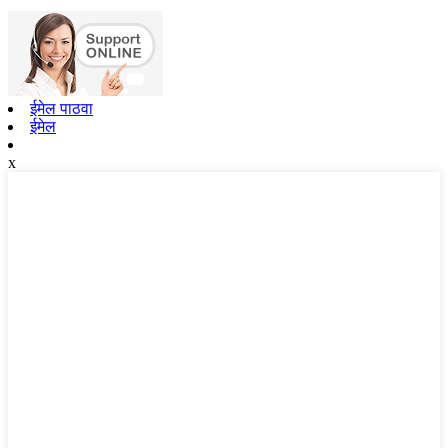
ईमेल पाठवा
ईमेल
x