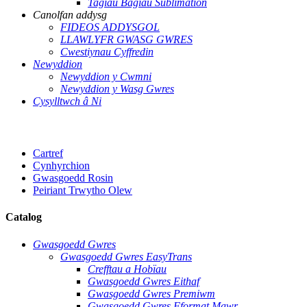
Tagiau Bagiau Sublimation
Canolfan addysg
FIDEOS ADDYSGOL
LLAWLYFR GWASG GWRES
Cwestiynau Cyffredin
Newyddion
Newyddion y Cwmni
Newyddion y Wasg Gwres
Cysylltwch â Ni
Cartref
Cynhyrchion
Gwasgoedd Rosin
Peiriant Trwytho Olew
Catalog
Gwasgoedd Gwres
Gwasgoedd Gwres EasyTrans
Crefftau a Hobïau
Gwasgoedd Gwres Eithaf
Gwasgoedd Gwres Premiwm
Gwasgoedd Gwres Fformat Mawr