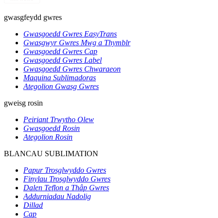
gwasgfeydd gwres
Gwasgoedd Gwres EasyTrans
Gwasgwyr Gwres Mwg a Thymblr
Gwasgoedd Gwres Cap
Gwasgoedd Gwres Label
Gwasgoedd Gwres Chwaraeon
Maquina Sublimadoras
Ategolion Gwasg Gwres
gweisg rosin
Peiriant Trwytho Olew
Gwasgoedd Rosin
Ategolion Rosin
BLANCAU SUBLIMATION
Papur Trosglwyddo Gwres
Finylau Trosglwyddo Gwres
Dalen Teflon a Thâp Gwres
Addurniadau Nadolig
Dillad
Cap