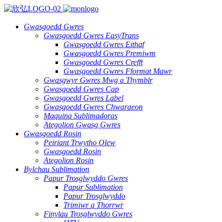
Gwasgoedd Gwres
Gwasgoedd Gwres EasyTrans
Gwasgoedd Gwres Eithaf
Gwasgoedd Gwres Premiwm
Gwasgoedd Gwres Crefft
Gwasgoedd Gwres Fformat Mawr
Gwasgwyr Gwres Mwg a Thymblr
Gwasgoedd Gwres Cap
Gwasgoedd Gwres Label
Gwasgoedd Gwres Chwaraeon
Maquina Sublimadoras
Ategolion Gwasg Gwres
Gwasgoedd Rosin
Peiriant Trwytho Olew
Gwasgoedd Rosin
Ategolion Rosin
Bylchau Sublimation
Papur Trosglwyddo Gwres
Papur Sublimation
Papur Trosglwyddo
Trimiwr a Thorrwr
Finylau Trosglwyddo Gwres