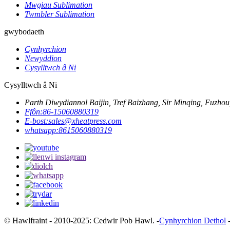
Mwgiau Sublimation
Twmbler Sublimation
gwybodaeth
Cynhyrchion
Newyddion
Cysylltwch â Ni
Cysylltwch â Ni
Parth Diwydiannol Baijin, Tref Baizhang, Sir Minqing, Fuzhou,
Ffôn:
86-15060880319
E-bost:
sales@xheatpress.com
whatsapp:
8615060880319
© Hawlfraint - 2010-2025: Cedwir Pob Hawl. -
Cynhyrchion Dethol