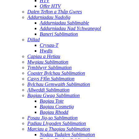
HTV
Offer HTV
Dalen Teflon a Thâp Gwres
Addurniadau Nadolig
Addurniadau Sublimable
Addurniadau Nad Ychwanegol
Baneri Sublimation
Dillad
Crysau-T
Hwdis
Capiau a Hetiau
Mwgiau Sublimation
Tymblwyr Sublimation
Coaster Bylchau Sublimation
Casys Ffôn Sublimation
Bylchau Gemwaith Sublimation
Allweddi Sublimation
Bagiau Gwag Sublimation
Bagiau Tote
Bagiau Cosmetig
Bagiau Rhodd
Posau Jig-so Sublimation
Padiau Llygoden Sublimation
Marciau a Thagiau Sublimation
Nodau Tudalen Sublimation