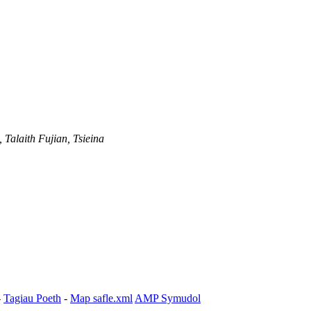
 Talaith Fujian, Tsieina
-
Tagiau Poeth
-
Map safle.xml
AMP Symudol