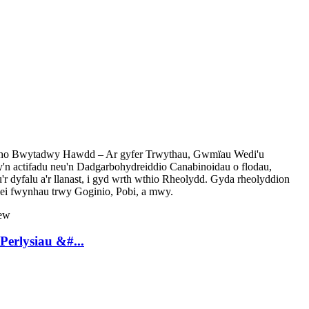
ytho Bwytadwy Hawdd – Ar gyfer Trwythau, Gwmïau Wedi'u
y'n actifadu neu'n Dadgarbohydreiddio Canabinoidau o flodau,
 dyfalu a'r llanast, i gyd wrth wthio Rheolydd. Gyda rheolyddion
h ei fwynhau trwy Goginio, Pobi, a mwy.
Perlysiau &#...