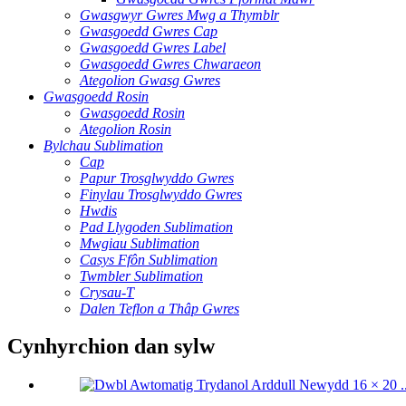
Gwasgwyr Gwres Mwg a Thymblr
Gwasgoedd Gwres Cap
Gwasgoedd Gwres Label
Gwasgoedd Gwres Chwaraeon
Ategolion Gwasg Gwres
Gwasgoedd Rosin
Gwasgoedd Rosin
Ategolion Rosin
Bylchau Sublimation
Cap
Papur Trosglwyddo Gwres
Finylau Trosglwyddo Gwres
Hwdis
Pad Llygoden Sublimation
Mwgiau Sublimation
Casys Ffôn Sublimation
Twmbler Sublimation
Crysau-T
Dalen Teflon a Thâp Gwres
Cynhyrchion dan sylw