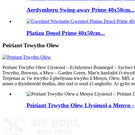
Aerdymheru Swing-away Prime 40x50cm...
Platiau Deuol Prime 40x50cm...
Peiriant Trwytho Olew
Peiriant Trwytho Olew Llysieuol – Echdynnwr Botanegol – Sychw
Trwytho, Brownis, a Mwy – Garden Green. Mae'n hanfodol i'r trwythw
Terpenau ac i'w trwytho â pherlysiau trwytho â Menyn, Olew, Mêl, a
amser a thymheredd deallus, dim ond ei osod a'i anghofio. Ar gyfer 
Peiriant Trwytho Olew Llysieuol a Menyn –