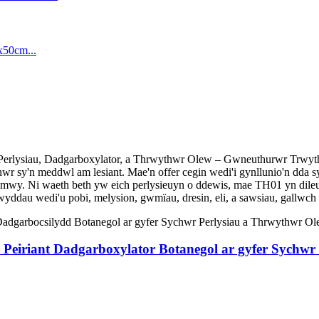
r Perlysiau, Dadgarboxylator, a Thrwythwr Olew – Gwneuthurwr Trw
r sy'n meddwl am lesiant. Mae'n offer cegin wedi'i gynllunio'n dda s
 mwy. Ni waeth beth yw eich perlysieuyn o ddewis, mae TH01 yn dileu'r
nwyddau wedi'u pobi, melysion, gwmïau, dresin, eli, a sawsiau, gallwc
 Peiriant Dadgarboxylator Botanegol ar gyfer Sychwr 