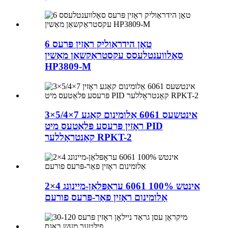
6 טאָן הידראַוליק ראָזין פּרעס
סאָלווענטלעסס עקסטראַקשאַן מאַשין
HP3809-M
3×5/4×7 אינטשעס 6061 אַלומינום קאַגע
ראָזין פּרעסע פּלאַטעס מיט PID
קאָנטראָללער RPKT-2
2×4 אינטש 100% 6061 עראָפּלאַן-מיינונג
אַלומינום ראָזין פאַר-פּרעס פורעם