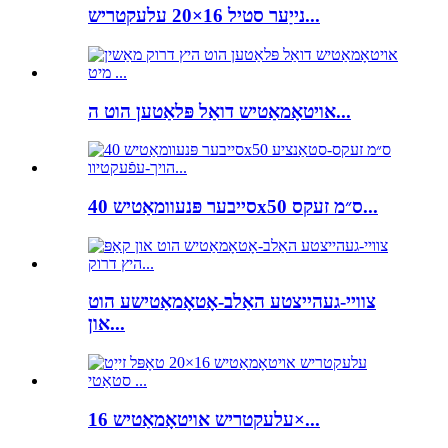
נייַער סטיל 16×20 עלעקטריש...
אויטאָמאַטיש דואַל פּלאַטען הוט ה...
סייבער פּנעוומאַטיש 40x50 ס״מ זעקס...
צוויי-געהייצטע האַלב-אָטאָמאַטישע הוט
און...
עלעקטריש אויטאָמאַטיש 16×...