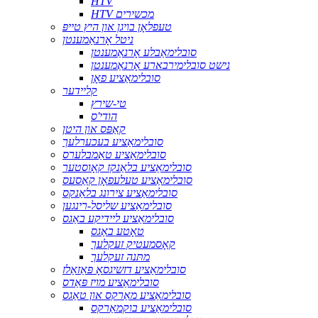
HTV
HTV מכשירים
טעפלאָן בויגן און היץ טייפּ
ניטל אָרנאַמענטן
סובלימאַבלע אָרנאַמענטן
נישט סובלימירבארע אָרנאַמענטן
סובלימאַציע פאָן
קליידער
טי-שירץ
הודי'ס
קאַפּס און היטן
סובלימאַציע בעכערלעך
סובלימאַציע טאַמבלערס
סובלימאַציע בלאַנקז קאָוסטער
סובלימאַציע טעלעפאָן קאַסעס
סובלימאַציע צירונג בלאַנקס
סובלימאַציע שליסל-רינגען
סובלימאַציע ליידיקע באַגס
טאָטע באַגס
קאָסמעטיק זעקלעך
מתּנה זעקלעך
סובלימאַציע דזשיגסאָ פּאַזאַלז
סובלימאַציע מויז פּאַדס
סובלימאַציע מאַרקס און טאַגס
סובלימאַציע בוקמאַרקס