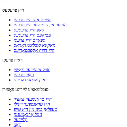
היץ פרעסעס
איזיטראַנס היץ פּרעסן
בעכער און טומבלער היץ פּרעסן
קאַפּ היץ פּרעסעס
עטיקעט היץ פּרעסעס
ספּאָרט היץ פּרעסן
מאַקינאַ סובלימאַדאָראַס
היץ דרוק אַקסעסאָריעס
ראָזין פּרעסן
אויל אינפיוזער מאַשין
ראָזין פּרעסן
ראָזין אַקסעסאָריעס
סובלימאציע ליידיגע פּאַפּירן
היץ טראַנספער פּאַפּיר
היץ טראַנספער ווינילן
טעפלאָן בויגן און היץ טייפּ
ניטל אָרנאַמענטן
קליידער
קאַפּ