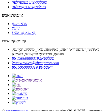
סובלימאַציע בעכערלעך
סובלימאַציע טאַמבלער
אינפֿאָרמאַציע
פּראָדוקטן
נייעס
קאָנטאַקט אונדז
קאָנטאַקט אונדז
באַידזשין ינדוסטריאַל זאָנע, באַיזשאַנג טאַון, מינקינג קאָונטי,
פוזשאָו, פודזשיאַן פּראַווינס, טשיינאַ
טעלעפאָן:
86-15060880319
sales@xheatpress.com
אימעיל:
וואַטסאַפּ:
8615060880319
© קאַפּירייט - 2010-2025: אַלע רעכטן רעזערווירט. -
אויסגעצייכנטע