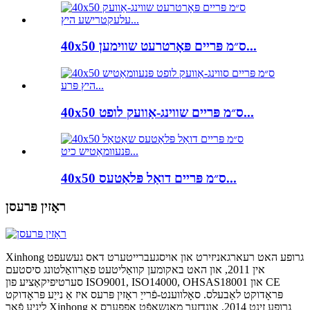
40x50 ס״מ פּריים פּאָרטרעט שווימען...
40x50 ס״מ פּריים שווינג-אַוועק לופט...
40x50 ס״מ פּריים דואַל פּלאַטעס...
ראָזין פּרעסן
Xinhong גרופע האט רעארגאניזירט און אויסגעברייטערט דאס געשעפט
אין 2011, און האט באקומען קוואַליטעט פאַרוואַלטונג סיסטעם
סערטיפיקאַציע פון ​​ISO9001, ISO14000, OHSAS18001 און CE
פּראָדוקט לאַבעלס. סאָלווענט-פֿרייַ ראָזין פּרעס איז אַ נייַע פּראָדוקט
ליניע פֿאַר Xinhong גרופע זינט 2014, אונדזער מאַנשאַפֿט אָפפערס אַ