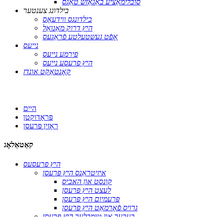
סובלימאַציע באַגאַזש טאַגס
בילדונג צענטער
בילדונגס ווידעאָס
היץ דרוק מאַנואַל
אָפֿט געשטעלטע פֿראַגעס
נייעס
פירמע נייעס
היץ פרעסע נייעס
קאָנטאַקט אונדז
היים
פּראָדוקטן
ראָזין פּרעסן
קאַטאַלאָג
היץ פרעסעס
איזיטראַנס היץ פּרעסן
קונסט און האביס
לעצט היץ פּרעסן
פּרעמיום היץ פּרעסן
גרויס פֿאָרמאַט היץ פּרעסן
בעכער און טומבלער היץ פּרעסן