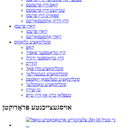
קאַפּ היץ פּרעסעס
עטיקעט היץ פּרעסעס
ספּאָרט היץ פּרעסן
היץ דרוק אַקסעסאָריעס
ראָזין פּרעסן
ראָזין פּרעסן
ראָזין אַקסעסאָריעס
סובלימאַציע בלאַנקס
קאַפּ
היץ טראַנספער פּאַפּיר
היץ טראַנספער ווינילן
הודי'ס
סובלימאַציע מויז פּאַד
סובלימאַציע בעכערלעך
סובלימאַציע טעלעפאָן קאַסעס
סובלימאַציע טאַמבלער
טי-שירץ
טעפלאָן בויגן און היץ טייפּ
אויסגעצייכנטע פּראָדוקטן