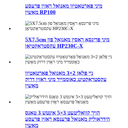
מיני פּאָרטאַטיוו מאַנואַל ראָזין פּרעסע
מאַשין RP100
5X7.5cm מיני פּרינסאַ ראָסין מאַנואַל פון
עקסטראַקטיאָן HP230C-X
נייַ פּלאַן 2×3 מאַנואַל פּאָרטאַטיוו
עקסטראַקטינג כאָוממייד מיני ראָזין דרוק
מאַשין
הויך קוואַליטעט 3×5 אינטש 3 טאָנס
הידראַוליק מאַנואַל פּרענסאַ ראָזין פּרעסע
מאַשין