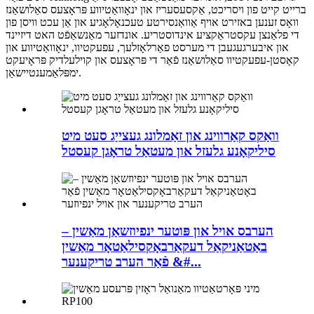
ברייט קייט פון ויסריכט, אַקסעסעריז און ינאָוואַטיווע פּראָצעס סאַלושאַנז
וואָס זענען באזירט אויף אַוואַנסירטע טעכנאָלאָגיע און אַן עכט וויסן פון
די פלאַנצן עקסטראַקציע אינדוסטריע. אונדזער מאַנשאַפֿט האט דיזיינד
און איבערגעגעבן די מערסט פאַרלאָזלעך, עפעקטיוו, ינאָוואַטיווע און
קאָסטן-עפעקטיוו סאַלושאַנז פֿאַר די פּראָצעס און קוילעלדיק פּראָיעקט
ימפּלאַמענטיישאַן.
וואַקס קאַרווינג און זאַמלונג געצייַג סעט מיט
סיליקאָנע גלעזל און מעטאַל טראָגן קעסטל
הערבס אויל און פּוטער ינפיוזשאַן מאַשין –
באַטאַניקאַל דעקאַרבאָקסילאַטאָר מאַשין
פֿאַר הערב טריקענער &#...