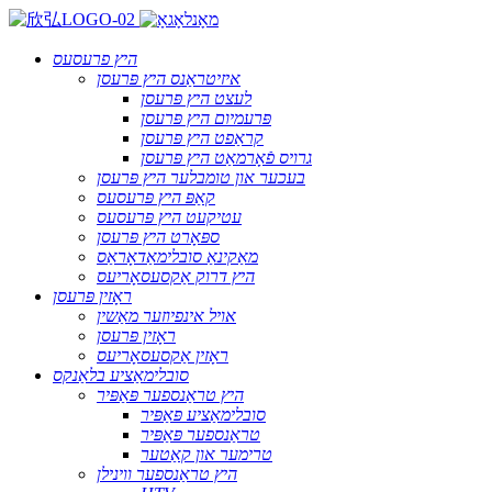
היץ פרעסעס
איזיטראַנס היץ פּרעסן
לעצט היץ פּרעסן
פּרעמיום היץ פּרעסן
קראַפט היץ פּרעסן
גרויס פֿאָרמאַט היץ פּרעסן
בעכער און טומבלער היץ פּרעסן
קאַפּ היץ פּרעסעס
עטיקעט היץ פּרעסעס
ספּאָרט היץ פּרעסן
מאַקינאַ סובלימאַדאָראַס
היץ דרוק אַקסעסאָריעס
ראָזין פּרעסן
אויל אינפיוזער מאַשין
ראָזין פּרעסן
ראָזין אַקסעסאָריעס
סובלימאַציע בלאַנקס
היץ טראַנספער פּאַפּיר
סובלימאַציע פּאַפּיר
טראַנספער פּאַפּיר
טרימער און קאַטער
היץ טראַנספער ווינילן