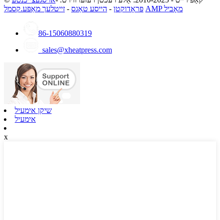
AMP מאָביל
פּראָדוקטן
-
הייסע טאַגס
-
זייטלעך מאַפּע.קסמל
86-15060880319
sales@xheatpress.com
שיקן אימעיל
אימעיל
x