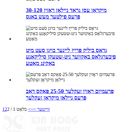
30-120 מיקראָן עסן גראַד ניילאָן ראָזין
פּרעס פילטער מעש באַגס
גראָס ביליק פּרייַז ליינער בויגן סעט מיט
פיבערגלאַס באַקווער ניט-שטעקן סיליקאָנע
באַקינג מאַטע
פּרעמיום ראָזין זעקלעך 25-50 פּאַקס דאַב
פּרעס ניילאָן מיקראָן זעקלעך
ווייטער >
>>
בלאַט 1 / 2
2
1