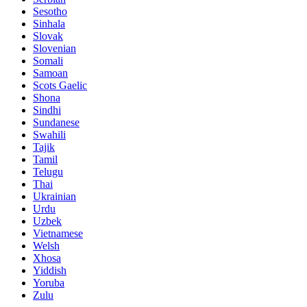
Sesotho
Sinhala
Slovak
Slovenian
Somali
Samoan
Scots Gaelic
Shona
Sindhi
Sundanese
Swahili
Tajik
Tamil
Telugu
Thai
Ukrainian
Urdu
Uzbek
Vietnamese
Welsh
Xhosa
Yiddish
Yoruba
Zulu