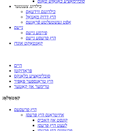
סובלימאַציע באַגאַזש טאַגס
בילדונג צענטער
בילדונגס ווידעאָס
היץ דרוק מאַנואַל
אָפֿט געשטעלטע פֿראַגעס
נייעס
פירמע נייעס
היץ פרעסע נייעס
קאָנטאַקט אונדז
היים
פּראָדוקטן
סובלימאַציע בלאַנקס
היץ טראַנספער פּאַפּיר
טרימער און קאַטער
קאַטאַלאָג
היץ פרעסעס
איזיטראַנס היץ פּרעסן
קונסט און האביס
לעצט היץ פּרעסן
פּרעמיום היץ פּרעסן