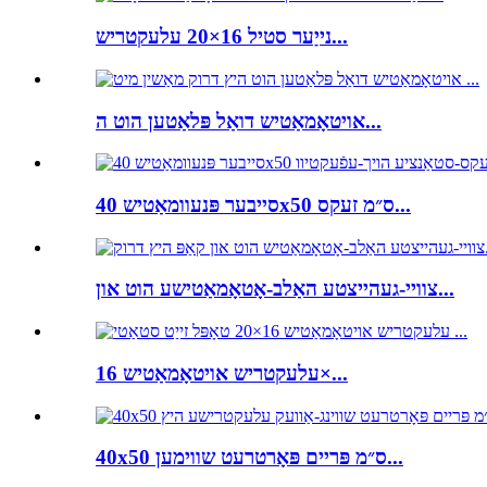
נייַער סטיל 16×20 עלעקטריש...
אויטאָמאַטיש דואַל פּלאַטען הוט ה...
סייבער פּנעוומאַטיש 40x50 ס״מ זעקס...
צוויי-געהייצטע האַלב-אָטאָמאַטישע הוט און...
עלעקטריש אויטאָמאַטיש 16×...
40x50 ס״מ פּריים פּאָרטרעט שווימען...