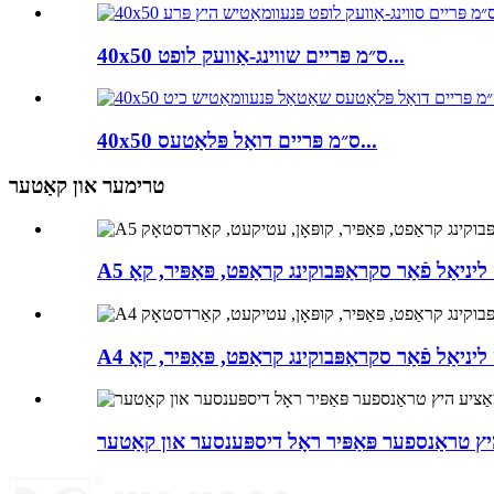
40x50 ס״מ פּריים שווינג-אַוועק לופט...
40x50 ס״מ פּריים דואַל פּלאַטעס...
טרימער און קאַטער
ץ טראַנספער פּאַפּיר ראָל דיספּענסער און קאַטער