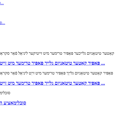
A5 פּאַפּיר קאַטער טיטאַניום גלייַך פּאַפּיר טרימער מיט זייַט ליניאַל פֿאַר סקראַפּבוקינג קראַפט, פּאַפּיר, קאָ ...
A4 פּאַפּיר קאַטער טיטאַניום גלייַך פּאַפּיר טרימער מיט זייַט ליניאַל פֿאַר סקראַפּבוקינג קראַפט, פּאַפּיר, קאָ ...
סובלימאַציע הי