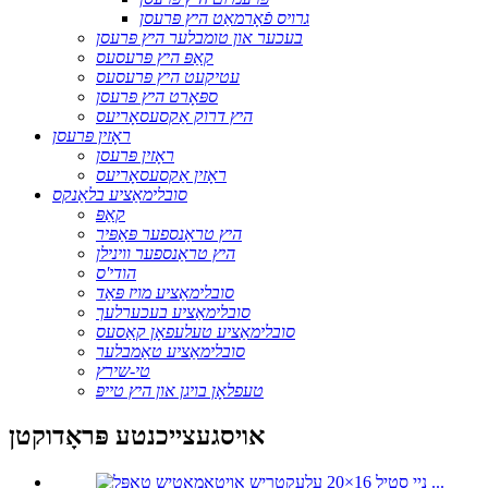
גרויס פֿאָרמאַט היץ פּרעסן
בעכער און טומבלער היץ פּרעסן
קאַפּ היץ פּרעסעס
עטיקעט היץ פּרעסעס
ספּאָרט היץ פּרעסן
היץ דרוק אַקסעסאָריעס
ראָזין פּרעסן
ראָזין פּרעסן
ראָזין אַקסעסאָריעס
סובלימאַציע בלאַנקס
קאַפּ
היץ טראַנספער פּאַפּיר
היץ טראַנספער ווינילן
הודי'ס
סובלימאַציע מויז פּאַד
סובלימאַציע בעכערלעך
סובלימאַציע טעלעפאָן קאַסעס
סובלימאַציע טאַמבלער
טי-שירץ
טעפלאָן בויגן און היץ טייפּ
אויסגעצייכנטע פּראָדוקטן