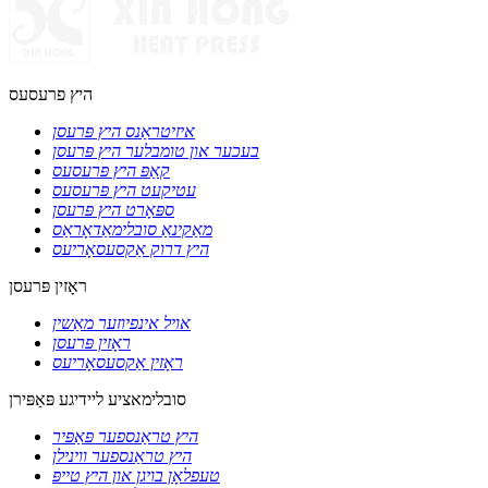
היץ פרעסעס
איזיטראַנס היץ פּרעסן
בעכער און טומבלער היץ פּרעסן
קאַפּ היץ פּרעסעס
עטיקעט היץ פּרעסעס
ספּאָרט היץ פּרעסן
מאַקינאַ סובלימאַדאָראַס
היץ דרוק אַקסעסאָריעס
ראָזין פּרעסן
אויל אינפיוזער מאַשין
ראָזין פּרעסן
ראָזין אַקסעסאָריעס
סובלימאציע ליידיגע פּאַפּירן
היץ טראַנספער פּאַפּיר
היץ טראַנספער ווינילן
טעפלאָן בויגן און היץ טייפּ