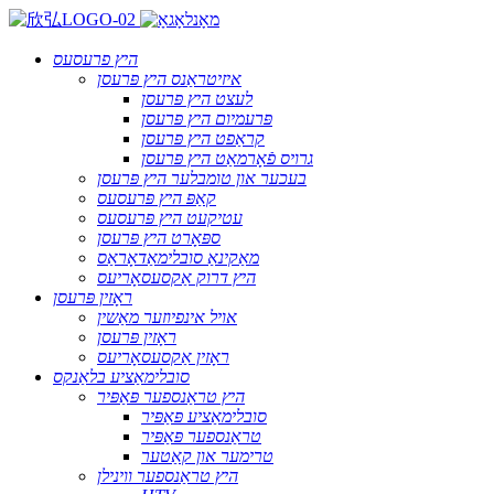
היץ פרעסעס
איזיטראַנס היץ פּרעסן
לעצט היץ פּרעסן
פּרעמיום היץ פּרעסן
קראַפט היץ פּרעסן
גרויס פֿאָרמאַט היץ פּרעסן
בעכער און טומבלער היץ פּרעסן
קאַפּ היץ פּרעסעס
עטיקעט היץ פּרעסעס
ספּאָרט היץ פּרעסן
מאַקינאַ סובלימאַדאָראַס
היץ דרוק אַקסעסאָריעס
ראָזין פּרעסן
אויל אינפיוזער מאַשין
ראָזין פּרעסן
ראָזין אַקסעסאָריעס
סובלימאַציע בלאַנקס
היץ טראַנספער פּאַפּיר
סובלימאַציע פּאַפּיר
טראַנספער פּאַפּיר
טרימער און קאַטער
היץ טראַנספער ווינילן