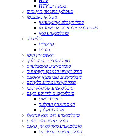
HTV
HTV מכשירים
טעפלאָן בויגן און היץ טייפּ
ניטל אָרנאַמענטן
סובלימאַבלע אָרנאַמענטן
נישט סובלימירבארע אָרנאַמענטן
סובלימאַציע פאָן
קליידער
טי-שירץ
הודי'ס
קאַפּס און היטן
סובלימאַציע בעכערלעך
סובלימאַציע טאַמבלערס
סובלימאַציע בלאַנקז קאָוסטער
סובלימאַציע טעלעפאָן קאַסעס
סובלימאַציע צירונג בלאַנקס
סובלימאַציע שליסל-רינגען
סובלימאַציע ליידיקע באַגס
טאָטע באַגס
קאָסמעטיק זעקלעך
מתּנה זעקלעך
סובלימאַציע דזשיגסאָ פּאַזאַלז
סובלימאַציע מויז פּאַדס
סובלימאַציע מאַרקס און טאַגס
סובלימאַציע בוקמאַרקס