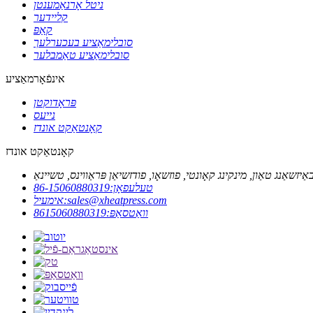
ניטל אָרנאַמענטן
קליידער
קאַפּ
סובלימאַציע בעכערלעך
סובלימאַציע טאַמבלער
אינפֿאָרמאַציע
פּראָדוקטן
נייעס
קאָנטאַקט אונדז
קאָנטאַקט אונדז
ַיזשאַנג טאַון, מינקינג קאָונטי, פוזשאָו, פודזשיאַן פּראַווינס, טשיינאַ
טעלעפאָן:
86-15060880319
sales@xheatpress.com
אימעיל:
וואַטסאַפּ:
8615060880319