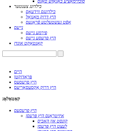
סובלימאַציע באַגאַזש טאַגס
בילדונג צענטער
בילדונגס ווידעאָס
היץ דרוק מאַנואַל
אָפֿט געשטעלטע פֿראַגעס
נייעס
פירמע נייעס
היץ פרעסע נייעס
קאָנטאַקט אונדז
היים
פּראָדוקטן
היץ פרעסעס
היץ דרוק אַקסעסאָריעס
קאַטאַלאָג
היץ פרעסעס
איזיטראַנס היץ פּרעסן
קונסט און האביס
לעצט היץ פּרעסן