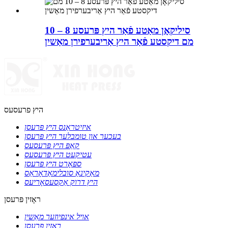
סיליקאָן מאַטע פֿאַר היץ פּרעסע 8 – 10
מם דיקסטע פֿאַר היץ אַריבערפירן מאַשין
היץ פרעסעס
איזיטראַנס היץ פּרעסן
בעכער און טומבלער היץ פּרעסן
קאַפּ היץ פּרעסעס
עטיקעט היץ פּרעסעס
ספּאָרט היץ פּרעסן
מאַקינאַ סובלימאַדאָראַס
היץ דרוק אַקסעסאָריעס
ראָזין פּרעסן
אויל אינפיוזער מאַשין
ראָזין פּרעסן