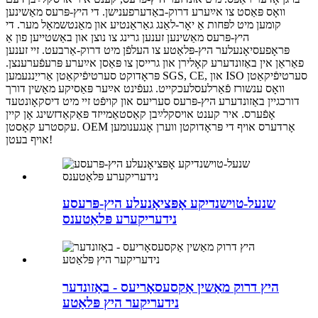
וואָס פּאַסט צו אײַערע דרוק-באַדערפענישן. די היץ-פּרעס מאַשינען
קומען מיט לפּחות אַ יאָר-לאַנג גאַראַנטיע און מאַנטשמאָל מער. די
היץ-פּרעס מאַשינען זענען גרינג צו נוצן און באַשטייען פון אַ
פּראָפעסיאָנעלער היץ-פּלאַטע צו העלפֿן מיט דרוק-אַרבעט. זיי זענען
פאַראַן אין באַזונדערע קאָלירן און גרייסן צו פּאַסן אײַערע פּרעפֿערענצן.
פּראָדוקט סערטיפֿיקאַטן אַרייַננעמען SGS, CE, און ISO סערטיפֿיקאַטן
וואָס ענשורז פֿאַרלעסלעכקייט. געפֿינט אײַער פּאַסיקע מאַשין דורך
דורכגיין באַזונדערע היץ-פּרעס סעריעס און קויפֿט זיי מיט דיסקאָונטעד
אָפֿערס. איר קענט אויסקלײַבן קאַסטאַמייזד פּאַקאַדזשינג אָן קיין
עקסטרע קאָסטן. OEM אָרדערס אויף די פּראָדוקטן ווערן אָנגענומען
אויף בעטן!
שנעל-טוישנדיקע אָפּציאָנעלע היץ-פּרעסע
נידעריקערע פּלאַטענס
היץ דרוק מאַשין אַקסעסאָריעס - באַזונדער
נידעריקער היץ פּלאַטע