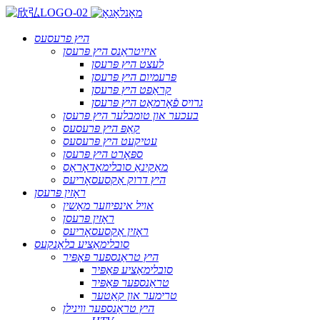
היץ פרעסעס
איזיטראַנס היץ פּרעסן
לעצט היץ פּרעסן
פּרעמיום היץ פּרעסן
קראַפט היץ פּרעסן
גרויס פֿאָרמאַט היץ פּרעסן
בעכער און טומבלער היץ פּרעסן
קאַפּ היץ פּרעסעס
עטיקעט היץ פּרעסעס
ספּאָרט היץ פּרעסן
מאַקינאַ סובלימאַדאָראַס
היץ דרוק אַקסעסאָריעס
ראָזין פּרעסן
אויל אינפיוזער מאַשין
ראָזין פּרעסן
ראָזין אַקסעסאָריעס
סובלימאַציע בלאַנקעס
היץ טראַנספער פּאַפּיר
סובלימאַציע פּאַפּיר
טראַנספער פּאַפּיר
טרימער און קאַטער
היץ טראַנספער ווינילן