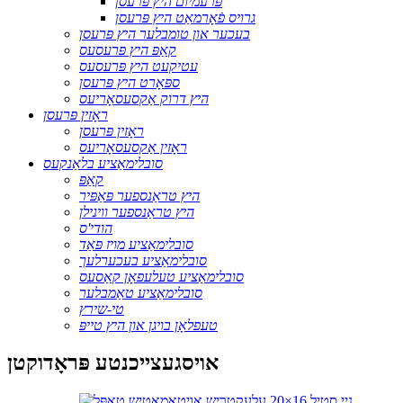
פּרעמיום היץ פּרעסן
גרויס פֿאָרמאַט היץ פּרעסן
בעכער און טומבלער היץ פּרעסן
קאַפּ היץ פּרעסעס
עטיקעט היץ פּרעסעס
ספּאָרט היץ פּרעסן
היץ דרוק אַקסעסאָריעס
ראָזין פּרעסן
ראָזין פּרעסן
ראָזין אַקסעסאָריעס
סובלימאַציע בלאַנקעס
קאַפּ
היץ טראַנספער פּאַפּיר
היץ טראַנספער ווינילן
הודי'ס
סובלימאַציע מויז פּאַד
סובלימאַציע בעכערלעך
סובלימאַציע טעלעפאָן קאַסעס
סובלימאַציע טאַמבלער
טי-שירץ
טעפלאָן בויגן און היץ טייפּ
אויסגעצייכנטע פּראָדוקטן