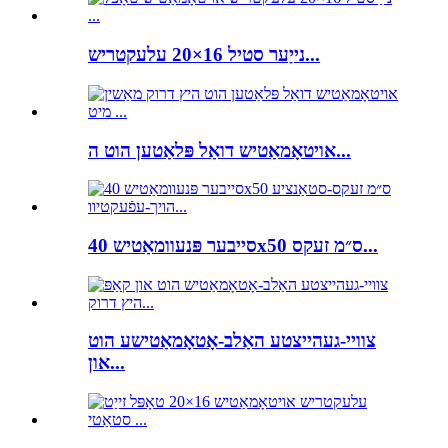
נייַער סטיל 16×20 עלעקטריש...
אויטאָמאַטיש דואַל פּלאַטען הוט ה...
סייבער פּנעוומאַטיש 40x50 ס״מ זעקס...
צוויי-געהייצטע האַלב-אָטאָמאַטישע הוט
און...