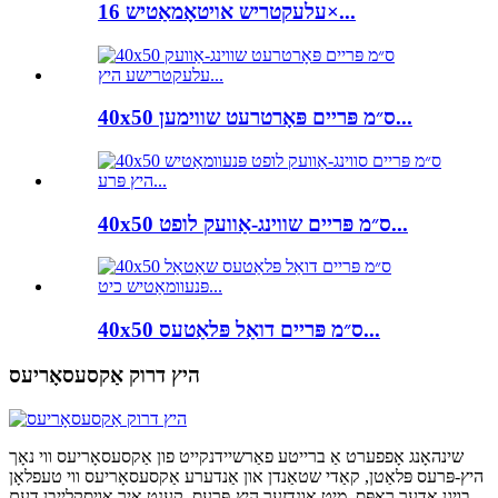
עלעקטריש אויטאָמאַטיש 16×...
40x50 ס״מ פּריים פּאָרטרעט שווימען...
40x50 ס״מ פּריים שווינג-אַוועק לופט...
40x50 ס״מ פּריים דואַל פּלאַטעס...
היץ דרוק אַקסעסאָריעס
שינהאָנג אָפפערט אַ ברייטע פאַרשיידנקייט פון אַקסעסאָריעס ווי נאָך
היץ-פּרעס פּלאַטן, קאַדי שטאַנדן און אַנדערע אַקסעסאָריעס ווי טעפלאָן
בויגן אָדער ראַפּס. מיט אונדזער היץ-פּרעס, קענט איר אויסקלײַבן דעם