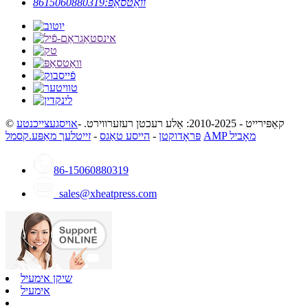
וואַטסאַפּ:
8615060880319
© קאַפּירייט - 2010-2025: אַלע רעכטן רעזערווירט. -
אויסגעצייכנטע
AMP מאָביל
פּראָדוקטן
-
הייסע טאַגס
-
זייטלעך מאַפּע.קסמל
86-15060880319
sales@xheatpress.com
שיקן אימעיל
אימעיל