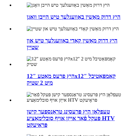
היץ דרוק מאַשין באַוועגלעך טיש הייבן וואָגן
היץ דרוק מאַשין קאַדי באַוועגלעך טיש און
שטיין
היץ פרעס מאַטע 12″x12″ קאָמפּאַטיבל
מיט 2 שטיק
טעפלאָן היץ פּרעסינג טראַנספער קישן
פּעקל פֿאַר אייַזן אויף סובלימאַציע HTV
פּראָיעקט