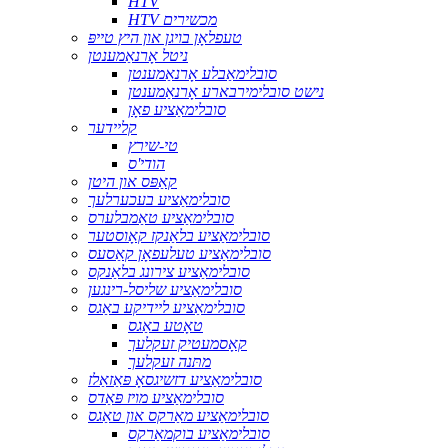
HTV
HTV מכשירים
טעפלאָן בויגן און היץ טייפּ
ניטל אָרנאַמענטן
סובלימאַבלע אָרנאַמענטן
נישט סובלימירבארע אָרנאַמענטן
סובלימאַציע פאָן
קליידער
טי-שירץ
הודי'ס
קאַפּס און היטן
סובלימאַציע בעכערלעך
סובלימאַציע טאַמבלערס
סובלימאַציע בלאַנקז קאָוסטער
סובלימאַציע טעלעפאָן קאַסעס
סובלימאַציע צירונג בלאַנקס
סובלימאַציע שליסל-רינגען
סובלימאַציע ליידיקע באַגס
טאָטע באַגס
קאָסמעטיק זעקלעך
מתּנה זעקלעך
סובלימאַציע דזשיגסאָ פּאַזאַלז
סובלימאַציע מויז פּאַדס
סובלימאַציע מאַרקס און טאַגס
סובלימאַציע בוקמאַרקס