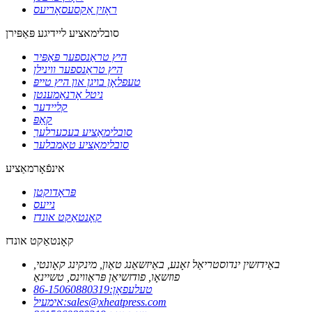
ראָזין אַקסעסאָריעס
סובלימאציע ליידיגע פּאַפּירן
היץ טראַנספער פּאַפּיר
היץ טראַנספער ווינילן
טעפלאָן בויגן און היץ טייפּ
ניטל אָרנאַמענטן
קליידער
קאַפּ
סובלימאַציע בעכערלעך
סובלימאַציע טאַמבלער
אינפֿאָרמאַציע
פּראָדוקטן
נייעס
קאָנטאַקט אונדז
קאָנטאַקט אונדז
באַידזשין ינדוסטריאַל זאָנע, באַיזשאַנג טאַון, מינקינג קאָונטי,
פוזשאָו, פודזשיאַן פּראַווינס, טשיינאַ
טעלעפאָן:
86-15060880319
sales@xheatpress.com
אימעיל: