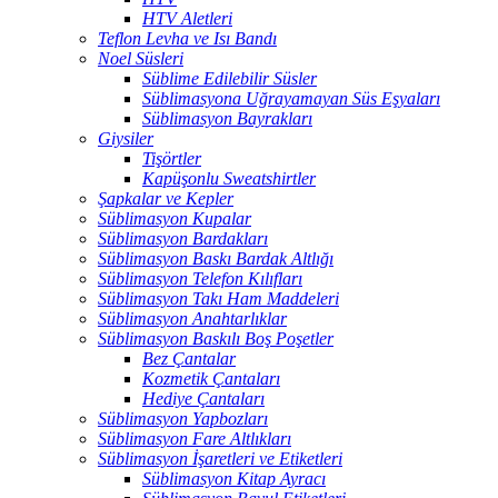
HTV Aletleri
Teflon Levha ve Isı Bandı
Noel Süsleri
Süblime Edilebilir Süsler
Süblimasyona Uğrayamayan Süs Eşyaları
Süblimasyon Bayrakları
Giysiler
Tişörtler
Kapüşonlu Sweatshirtler
Şapkalar ve Kepler
Süblimasyon Kupalar
Süblimasyon Bardakları
Süblimasyon Baskı Bardak Altlığı
Süblimasyon Telefon Kılıfları
Süblimasyon Takı Ham Maddeleri
Süblimasyon Anahtarlıklar
Süblimasyon Baskılı Boş Poşetler
Bez Çantalar
Kozmetik Çantaları
Hediye Çantaları
Süblimasyon Yapbozları
Süblimasyon Fare Altlıkları
Süblimasyon İşaretleri ve Etiketleri
Süblimasyon Kitap Ayracı