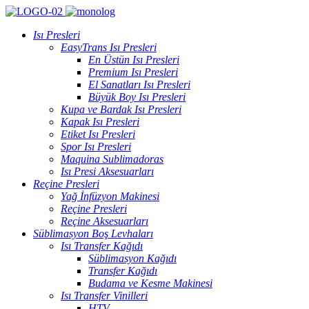
Isı Presleri
EasyTrans Isı Presleri
En Üstün Isı Presleri
Premium Isı Presleri
El Sanatları Isı Presleri
Büyük Boy Isı Presleri
Kupa ve Bardak Isı Presleri
Kapak Isı Presleri
Etiket Isı Presleri
Spor Isı Presleri
Maquina Sublimadoras
Isı Presi Aksesuarları
Reçine Presleri
Yağ İnfüzyon Makinesi
Reçine Presleri
Reçine Aksesuarları
Süblimasyon Boş Levhaları
Isı Transfer Kağıdı
Süblimasyon Kağıdı
Transfer Kağıdı
Budama ve Kesme Makinesi
Isı Transfer Vinilleri
HTV