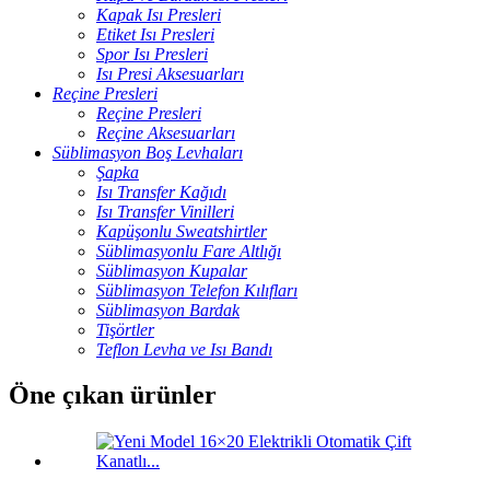
Kapak Isı Presleri
Etiket Isı Presleri
Spor Isı Presleri
Isı Presi Aksesuarları
Reçine Presleri
Reçine Presleri
Reçine Aksesuarları
Süblimasyon Boş Levhaları
Şapka
Isı Transfer Kağıdı
Isı Transfer Vinilleri
Kapüşonlu Sweatshirtler
Süblimasyonlu Fare Altlığı
Süblimasyon Kupalar
Süblimasyon Telefon Kılıfları
Süblimasyon Bardak
Tişörtler
Teflon Levha ve Isı Bandı
Öne çıkan ürünler