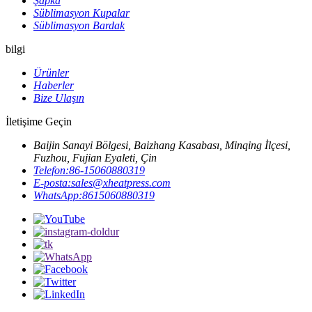
Şapka
Süblimasyon Kupalar
Süblimasyon Bardak
bilgi
Ürünler
Haberler
Bize Ulaşın
İletişime Geçin
Baijin Sanayi Bölgesi, Baizhang Kasabası, Minqing İlçesi,
Fuzhou, Fujian Eyaleti, Çin
Telefon:
86-15060880319
E-posta:
sales@xheatpress.com
WhatsApp:
8615060880319