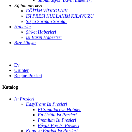
Süblimasyon Bavul Etiketleri
Eğitim merkezi
EĞİTİM VİDEOLARI
ISI PRESİ KULLANIM KILAVUZU
Sıkça Sorulan Sorular
Haberler
Şirket Haberleri
Isı Basın Haberleri
Bize Ulaşın
Ev
Ürünler
Reçine Presleri
Katalog
Isı Presleri
EasyTrans Isı Presleri
El Sanatları ve Hobiler
En Üstün Isı Presleri
Premium Isı Presleri
Büyük Boy Isı Presleri
Kupa ve Bardak Isı Presleri