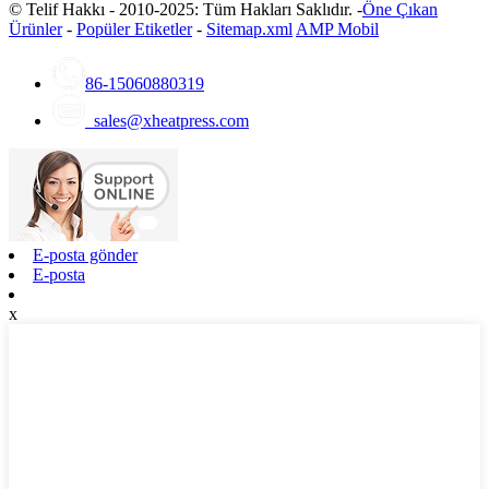
© Telif Hakkı - 2010-2025: Tüm Hakları Saklıdır. -
Öne Çıkan
Ürünler
-
Popüler Etiketler
-
Sitemap.xml
AMP Mobil
86-15060880319
sales@xheatpress.com
E-posta gönder
E-posta
x