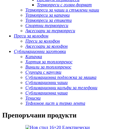
Термопреси с голям формат
Термопреси за чаши и стъклени чаши
Термопреси за капачки
Термопреси за етикети
Спортни термопреси
Аксесоари за термопреси
Преси за колофон
Преси за колофон
Аксесоари за колофон
Сублимационни заготовки
Капачка
Хартия за топлопренос
Винили за топлопренос
Суичъри с качулки
Сублимационна подложка за мишка
Сублимационни чаши
Сублимационни калъфи за телефони
Сублимационна чаша
Тениски
Тефлонов лист и термо лента
Препоръчани продукти