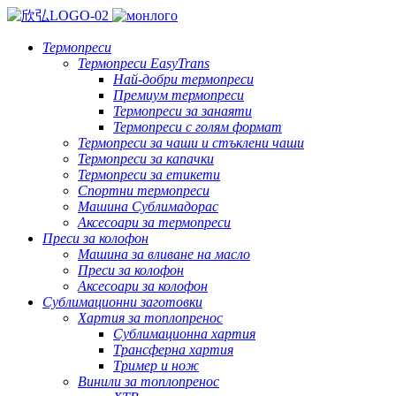
Термопреси
Термопреси EasyTrans
Най-добри термопреси
Премиум термопреси
Термопреси за занаяти
Термопреси с голям формат
Термопреси за чаши и стъклени чаши
Термопреси за капачки
Термопреси за етикети
Спортни термопреси
Машина Сублимадорас
Аксесоари за термопреси
Преси за колофон
Машина за вливане на масло
Преси за колофон
Аксесоари за колофон
Сублимационни заготовки
Хартия за топлопренос
Сублимационна хартия
Трансферна хартия
Тример и нож
Винили за топлопренос