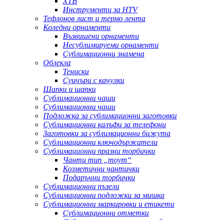
ХТВ
Инструменти за HTV
Тефлонов лист и термо лента
Коледни орнаменти
Възвишени орнаменти
Несублимируеми орнаменти
Сублимационни знамена
Облекла
Тениски
Суичъри с качулки
Шапки и шапки
Сублимационни чаши
Сублимационни чаши
Подложка за сублимационни заготовки
Сублимационни калъфи за телефони
Заготовки за сублимационни бижута
Сублимационни ключодържатели
Сублимационни празни торбички
Чанти тип „тоут“
Козметични чантички
Подаръчни торбички
Сублимационни пъзели
Сублимационни подложки за мишка
Сублимационни маркировки и етикети
Сублимационни отметки