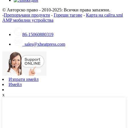
© Авторско право - 2010-2025: Всички права запазени.
-
Препоръчани продукти
-
Горещи тагове
-
Карта на сайта.xml
AMP мобилни устройства
86-15060880319
sales@xheatpress.com
Изпрати имейл
Имейл
x