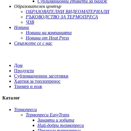
Сублимационни етикети за багаж
Образователен център
ОБРАЗОВАТЕЛНИ ВИДЕОМАТЕРИАЛИ
РЪКОВОДСТВО ЗА ТЕРМОПРЕСА
ЧЗВ
Новини
Новини на компанията
Новини от Heat Press
Свържете се с нас
Дом
Продукти
Сублимационни заготовки
Хартия за топлопренос
Тример и нож
Каталог
Термопреси
Термопреси EasyTrans
Занаяти и хобита
Най-добри термопреси
Премиум термопреси