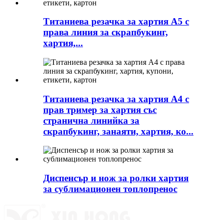
Титаниева резачка за хартия A5 с
права линия за скрапбукинг,
хартия,...
Титаниева резачка за хартия A4 с
прав тример за хартия със
странична линийка за
скрапбукинг, занаяти, хартия, ко...
Диспенсър и нож за ролки хартия
за сублимационен топлопренос