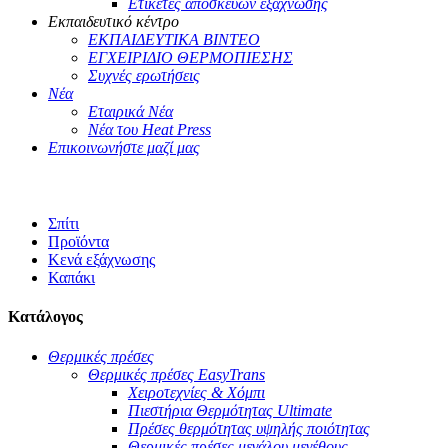
Ετικέτες αποσκευών εξάχνωσης
Εκπαιδευτικό κέντρο
ΕΚΠΑΙΔΕΥΤΙΚΑ ΒΙΝΤΕΟ
ΕΓΧΕΙΡΙΔΙΟ ΘΕΡΜΟΠΙΕΣΗΣ
Συχνές ερωτήσεις
Νέα
Εταιρικά Νέα
Νέα του Heat Press
Επικοινωνήστε μαζί μας
Σπίτι
Προϊόντα
Κενά εξάχνωσης
Καπάκι
Κατάλογος
Θερμικές πρέσες
Θερμικές πρέσες EasyTrans
Χειροτεχνίες & Χόμπι
Πιεστήρια Θερμότητας Ultimate
Πρέσες θερμότητας υψηλής ποιότητας
Θερμικές πρέσες μεγάλου μεγέθους