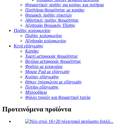
Θερμαντικές πρέσες για κούπες και ποτήρια
Πιεστήρια θερμότητας με καπάκι
Θερμικές πρέσες ετικετών
Αθλητικές πρέσες θερμότητας
Αξεσουάρ Θερμικής Πίεσης
Πρέσες κολοφωνίου
Πρέσες κολοφωνίου
Αξεσουάρ κολοφωνίου
Κενά εξάχνωσης
Καπάκι
Χαρτί μεταφοράς θερμότητας
Βινύλια μεταφοράς θερμότητας
Φούτερ με κουκούλα
Mouse Pad με εξάχνωση
Κούπες εξάχνωσης
Θήκες τηλεφώνου με εξάχνωση
Ποτήρι εξάχνωσης
Μπλουζάκια
Φύλλο τεφλόν και θερμαντική ταινία
Προτεινόμενα προϊόντα