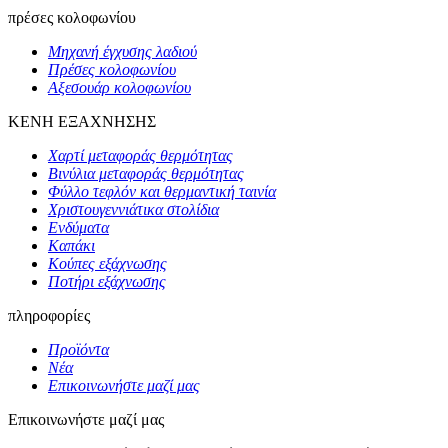
πρέσες κολοφωνίου
Μηχανή έγχυσης λαδιού
Πρέσες κολοφωνίου
Αξεσουάρ κολοφωνίου
ΚΕΝΗ ΕΞΑΧΝΗΣΗΣ
Χαρτί μεταφοράς θερμότητας
Βινύλια μεταφοράς θερμότητας
Φύλλο τεφλόν και θερμαντική ταινία
Χριστουγεννιάτικα στολίδια
Ενδύματα
Καπάκι
Κούπες εξάχνωσης
Ποτήρι εξάχνωσης
πληροφορίες
Προϊόντα
Νέα
Επικοινωνήστε μαζί μας
Επικοινωνήστε μαζί μας