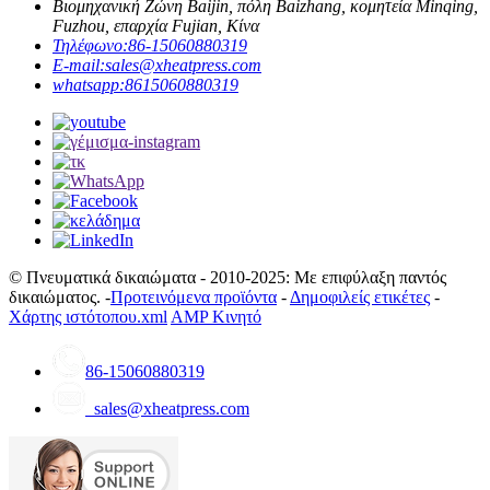
Βιομηχανική Ζώνη Baijin, πόλη Baizhang, κομητεία Minqing,
Fuzhou, επαρχία Fujian, Κίνα
Τηλέφωνο:
86-15060880319
E-mail:
sales@xheatpress.com
whatsapp:
8615060880319
© Πνευματικά δικαιώματα - 2010-2025: Με επιφύλαξη παντός
δικαιώματος. -
Προτεινόμενα προϊόντα
-
Δημοφιλείς ετικέτες
-
Χάρτης ιστότοπου.xml
AMP Κινητό
86-15060880319
sales@xheatpress.com