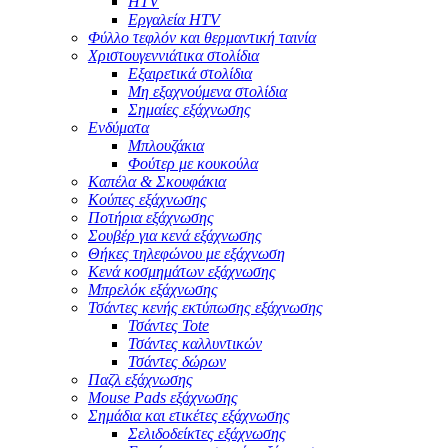
HTV
Εργαλεία HTV
Φύλλο τεφλόν και θερμαντική ταινία
Χριστουγεννιάτικα στολίδια
Εξαιρετικά στολίδια
Μη εξαχνούμενα στολίδια
Σημαίες εξάχνωσης
Ενδύματα
Μπλουζάκια
Φούτερ με κουκούλα
Καπέλα & Σκουφάκια
Κούπες εξάχνωσης
Ποτήρια εξάχνωσης
Σουβέρ για κενά εξάχνωσης
Θήκες τηλεφώνου με εξάχνωση
Κενά κοσμημάτων εξάχνωσης
Μπρελόκ εξάχνωσης
Τσάντες κενής εκτύπωσης εξάχνωσης
Τσάντες Tote
Τσάντες καλλυντικών
Τσάντες δώρων
Παζλ εξάχνωσης
Mouse Pads εξάχνωσης
Σημάδια και ετικέτες εξάχνωσης
Σελιδοδείκτες εξάχνωσης