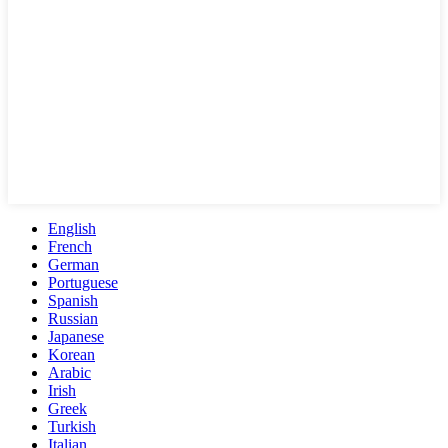
English
French
German
Portuguese
Spanish
Russian
Japanese
Korean
Arabic
Irish
Greek
Turkish
Italian