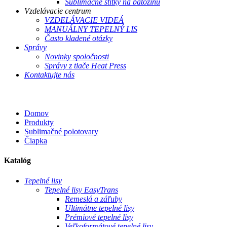
Sublimačné štítky na batožinu
Vzdelávacie centrum
VZDELÁVACIE VIDEÁ
MANUÁLNY TEPELNÝ LIS
Často kladené otázky
Správy
Novinky spoločnosti
Správy z tlače Heat Press
Kontaktujte nás
Domov
Produkty
Sublimačné polotovary
Čiapka
Katalóg
Tepelné lisy
Tepelné lisy EasyTrans
Remeslá a záľuby
Ultimátne tepelné lisy
Prémiové tepelné lisy
Veľkoformátové tepelné lisy