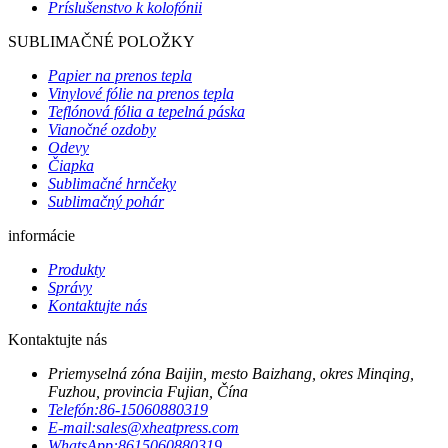
Príslušenstvo k kolofónii
SUBLIMAČNÉ POLOŽKY
Papier na prenos tepla
Vinylové fólie na prenos tepla
Teflónová fólia a tepelná páska
Vianočné ozdoby
Odevy
Čiapka
Sublimačné hrnčeky
Sublimačný pohár
informácie
Produkty
Správy
Kontaktujte nás
Kontaktujte nás
Priemyselná zóna Baijin, mesto Baizhang, okres Minqing,
Fuzhou, provincia Fujian, Čína
Telefón:
86-15060880319
E-mail:
sales@xheatpress.com
WhatsApp:
8615060880319