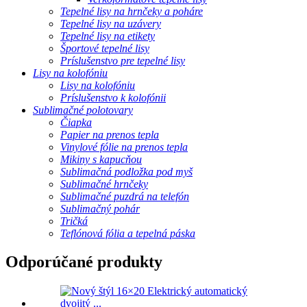
Tepelné lisy na hrnčeky a poháre
Tepelné lisy na uzávery
Tepelné lisy na etikety
Športové tepelné lisy
Príslušenstvo pre tepelné lisy
Lisy na kolofóniu
Lisy na kolofóniu
Príslušenstvo k kolofónii
Sublimačné polotovary
Čiapka
Papier na prenos tepla
Vinylové fólie na prenos tepla
Mikiny s kapucňou
Sublimačná podložka pod myš
Sublimačné hrnčeky
Sublimačné puzdrá na telefón
Sublimačný pohár
Tričká
Teflónová fólia a tepelná páska
Odporúčané produkty