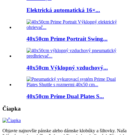
Elektrická automatická 16×...
40x50cm Prime Portrait Swing...
40x50cm Výklopný vzduchový...
40x50cm Prime Dual Plates S...
Čiapka
Objavte najnovšie pánske alebo dámske klobúky a šiltovky. Naša