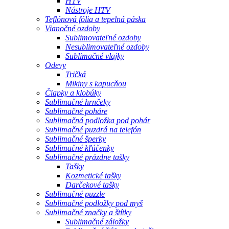
HTV
Nástroje HTV
Teflónová fólia a tepelná páska
Vianočné ozdoby
Sublimovateľné ozdoby
Nesublimovateľné ozdoby
Sublimačné vlajky
Odevy
Tričká
Mikiny s kapucňou
Čiapky a klobúky
Sublimačné hrnčeky
Sublimačné poháre
Sublimačná podložka pod pohár
Sublimačné puzdrá na telefón
Sublimačné šperky
Sublimačné kľúčenky
Sublimačné prázdne tašky
Tašky
Kozmetické tašky
Darčekové tašky
Sublimačné puzzle
Sublimačné podložky pod myš
Sublimačné značky a štítky
Sublimačné záložky