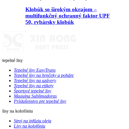
Klobúk so širokým okrajom –
multifunkčný ochranný faktor UPF
50, rybársky klobúk
tepelné lisy
Tepelné lisy EasyTrans
Tepelné lisy na hrnčeky a poháre
Tepelné lisy na uzávery
Tepelné lisy na etikety
Športové tepelné lisy
Maquina Sublimadoras
Príslušenstvo pre tepelné lisy
lisy na kolofóniu
Stroj na infúziu oleja
Lisy na kolofóniu