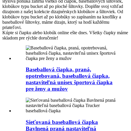
štýlová ponuka zahŕňa všetko od čiapok, baseballových šiltoviek,
klobúkov typu bucket až po ploché šiltovky. Doplňte svoj vzhľad
dizajnom z našej kolekcie dizajnérskych klobúkov a šiltoviek. Od
klobúkov typu bucket až po klobúky so zapínaním na knoflíky a
baseballové šiltovky, máme dizajn, ktorý sa hodí každému
priateľovi.
Kúpte si čiapku alebo klobúk online ešte dnes. Všetky čiapky máme
skladom pre rýchle doručenie!
Baseballová čiapka, praná,
opotrebovaná, baseballová čiapka,
nastaviteľná unisex športová čiapka
pre ženy a mužov
Sieťovaná baseballová čiapka
Bavlnená praná nastaviteľná