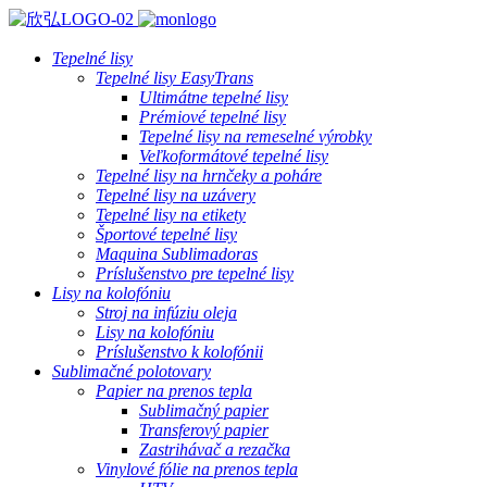
Tepelné lisy
Tepelné lisy EasyTrans
Ultimátne tepelné lisy
Prémiové tepelné lisy
Tepelné lisy na remeselné výrobky
Veľkoformátové tepelné lisy
Tepelné lisy na hrnčeky a poháre
Tepelné lisy na uzávery
Tepelné lisy na etikety
Športové tepelné lisy
Maquina Sublimadoras
Príslušenstvo pre tepelné lisy
Lisy na kolofóniu
Stroj na infúziu oleja
Lisy na kolofóniu
Príslušenstvo k kolofónii
Sublimačné polotovary
Papier na prenos tepla
Sublimačný papier
Transferový papier
Zastrihávač a rezačka
Vinylové fólie na prenos tepla