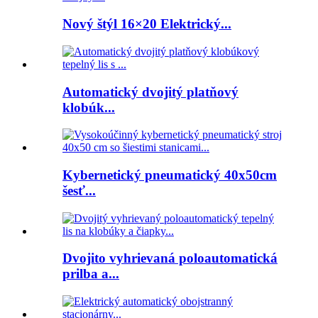
Nový štýl 16×20 Elektrický...
Automatický dvojitý platňový
klobúk...
Kybernetický pneumatický 40x50cm
šesť...
Dvojito vyhrievaná poloautomatická
prilba a...