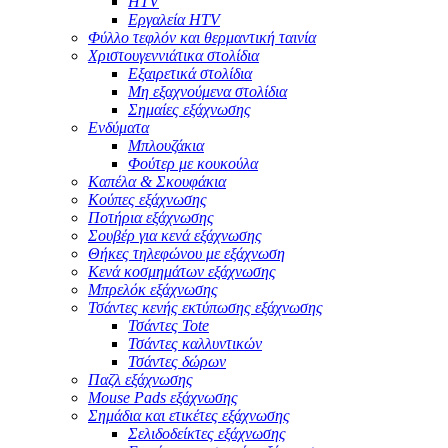
HTV
Εργαλεία HTV
Φύλλο τεφλόν και θερμαντική ταινία
Χριστουγεννιάτικα στολίδια
Εξαιρετικά στολίδια
Μη εξαχνούμενα στολίδια
Σημαίες εξάχνωσης
Ενδύματα
Μπλουζάκια
Φούτερ με κουκούλα
Καπέλα & Σκουφάκια
Κούπες εξάχνωσης
Ποτήρια εξάχνωσης
Σουβέρ για κενά εξάχνωσης
Θήκες τηλεφώνου με εξάχνωση
Κενά κοσμημάτων εξάχνωσης
Μπρελόκ εξάχνωσης
Τσάντες κενής εκτύπωσης εξάχνωσης
Τσάντες Tote
Τσάντες καλλυντικών
Τσάντες δώρων
Παζλ εξάχνωσης
Mouse Pads εξάχνωσης
Σημάδια και ετικέτες εξάχνωσης
Σελιδοδείκτες εξάχνωσης