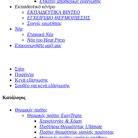
Ετικέτες αποσκευών εξάχνωσης
Εκπαιδευτικό κέντρο
ΕΚΠΑΙΔΕΥΤΙΚΑ ΒΙΝΤΕΟ
ΕΓΧΕΙΡΙΔΙΟ ΘΕΡΜΟΠΙΕΣΗΣ
Συχνές ερωτήσεις
Νέα
Εταιρικά Νέα
Νέα του Heat Press
Επικοινωνήστε μαζί μας
Σπίτι
Προϊόντα
Κενά εξάχνωσης
Σουβέρ για κενά εξάχνωσης
Κατάλογος
Θερμικές πρέσες
Θερμικές πρέσες EasyTrans
Χειροτεχνίες & Χόμπι
Πιεστήρια Θερμότητας Ultimate
Πρέσες θερμότητας υψηλής ποιότητας
Θερμικές πρέσες μεγάλου μεγέθους