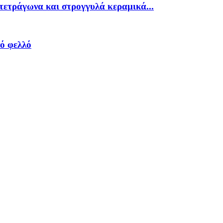
τετράγωνα και στρογγυλά κεραμικά...
ό φελλό