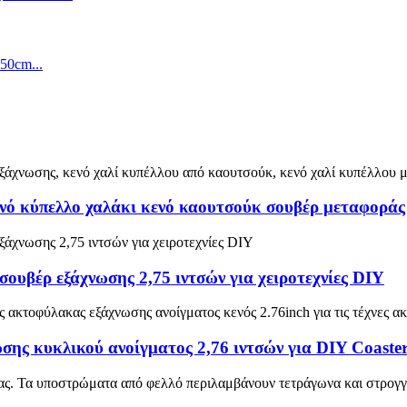
νό κύπελλο χαλάκι κενό καουτσούκ σουβέρ μεταφοράς 
σουβέρ εξάχνωσης 2,75 ιντσών για χειροτεχνίες DIY
ης κυκλικού ανοίγματος 2,76 ιντσών για DIY Coaster.