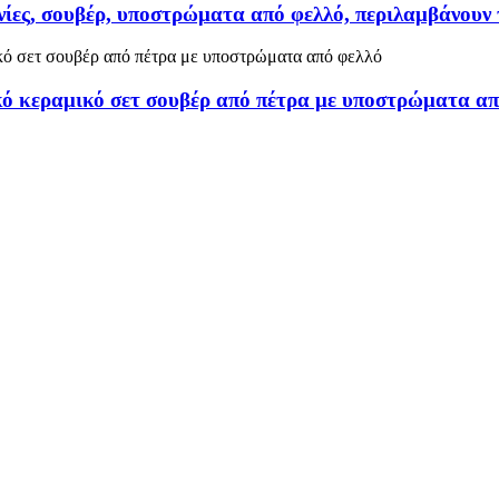
νίες, σουβέρ, υποστρώματα από φελλό, περιλαμβάνουν 
κό κεραμικό σετ σουβέρ από πέτρα με υποστρώματα απ