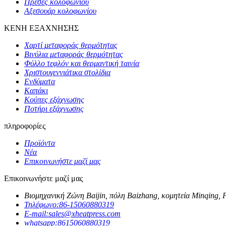
Πρέσες κολοφωνίου
Αξεσουάρ κολοφωνίου
ΚΕΝΗ ΕΞΑΧΝΗΣΗΣ
Χαρτί μεταφοράς θερμότητας
Βινύλια μεταφοράς θερμότητας
Φύλλο τεφλόν και θερμαντική ταινία
Χριστουγεννιάτικα στολίδια
Ενδύματα
Καπάκι
Κούπες εξάχνωσης
Ποτήρι εξάχνωσης
πληροφορίες
Προϊόντα
Νέα
Επικοινωνήστε μαζί μας
Επικοινωνήστε μαζί μας
Βιομηχανική Ζώνη Baijin, πόλη Baizhang, κομητεία Minqing, F
Τηλέφωνο:
86-15060880319
E-mail:
sales@xheatpress.com
whatsapp:
8615060880319