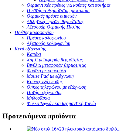
Θερμαντικές πρέσες για κούπες και ποτήρια
Πιεστήρια θερμότητας με καπάκι
Θερμικές πρέσες ετικετών
Αθλητικές πρέσες θερμότητας
Αξεσουάρ Θερμικής Πίεσης
Πρέσες κολοφωνίου
Πρέσες κολοφωνίου
Αξεσουάρ κολοφωνίου
Κενά εξάχνωσης
Καπάκι
Χαρτί μεταφοράς θερμότητας
Βινύλια μεταφοράς θερμότητας
Φούτερ με κουκούλα
Mouse Pad με εξάχνωση
Κούπες εξάχνωσης
Θήκες τηλεφώνου με εξάχνωση
Ποτήρι εξάχνωσης
Μπλουζάκια
Φύλλο τεφλόν και θερμαντική ταινία
Προτεινόμενα προϊόντα