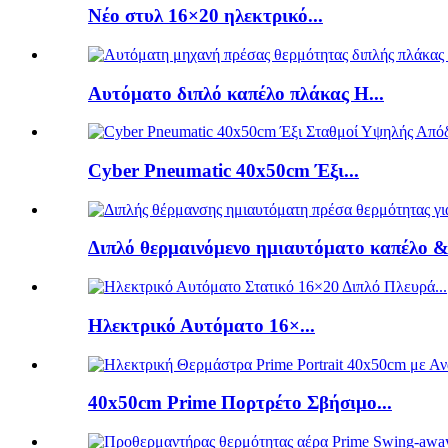
Νέο στυλ 16×20 ηλεκτρικό...
Αυτόματο διπλό καπέλο πλάκας H...
Cyber ​​Pneumatic 40x50cm Έξι...
Διπλό θερμαινόμενο ημιαυτόματο καπέλο &.
Ηλεκτρικό Αυτόματο 16×...
40x50cm Prime Πορτρέτο Σβήσιμο...