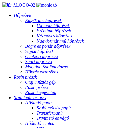
Hőprések
EasyTrans hőprések
Ultimate hőprések
Prémium hőprések
Kézműves hőprések
Nagyformátumú hőprések
Bögre és pohár hőprések
Sapka hőprések
Címkéző hőprések
Sport hőprések
Maquina Sublimadoras
Hőprés tartozékok
Rosin prések
Olaj infúziós gép
Rosin prések
Rosin kiegészítők
Szublimációs üres
Hőátadó papír
Szublimációs papír
Transzferpapír
Trimmelő és vágó
Hőátadó vinilek