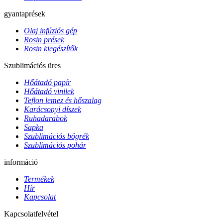
gyantaprések
Olaj infúziós gép
Rosin prések
Rosin kiegészítők
Szublimációs üres
Hőátadó papír
Hőátadó vinilek
Teflon lemez és hőszalag
Karácsonyi díszek
Ruhadarabok
Sapka
Szublimációs bögrék
Szublimációs pohár
információ
Termékek
Hír
Kapcsolat
Kapcsolatfelvétel