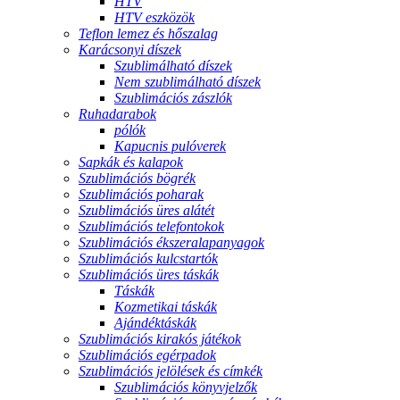
HTV
HTV eszközök
Teflon lemez és hőszalag
Karácsonyi díszek
Szublimálható díszek
Nem szublimálható díszek
Szublimációs zászlók
Ruhadarabok
pólók
Kapucnis pulóverek
Sapkák és kalapok
Szublimációs bögrék
Szublimációs poharak
Szublimációs üres alátét
Szublimációs telefontokok
Szublimációs ékszeralapanyagok
Szublimációs kulcstartók
Szublimációs üres táskák
Táskák
Kozmetikai táskák
Ajándéktáskák
Szublimációs kirakós játékok
Szublimációs egérpadok
Szublimációs jelölések és címkék
Szublimációs könyvjelzők