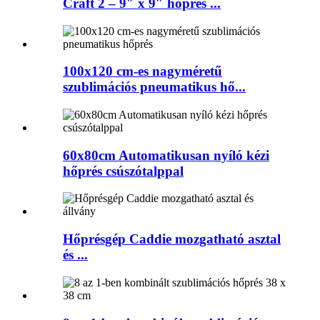
Craft 2 – 9″ x 9″ hőprés ...
100x120 cm-es nagyméretű
szublimációs pneumatikus hő...
60x80cm Automatikusan nyíló kézi
hőprés csúszótalppal
Hőprésgép Caddie mozgatható asztal
és ...