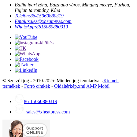
Baijin ipari zóna, Baizhang város, Minqing megye, Fuzhou,
Fujian tartomány, Kína
Telefon:
86-15060880319
Email:
sales@xheatpress.com
WhatsApp:
8615060880319
© Szerzői jog - 2010-2025: Minden jog fenntartva. -
Kiemelt
termékek
-
Forró címkék
-
Oldaltérkép.xml
AMP Mobil
86-15060880319
sales@xheatpress.com