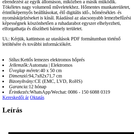
elrendezést az egyik állomáson, miközben a másik működik.
Tökéletes nagy volumenű műveletekhez. Hőmentes munkaterületet,
érintőképernyős beállításokat, élő digitális idő-, hőmérséklet- és
nyomáskijelzéseket is kínál. Ráadásul az alacsonyabb lemezbefűzési
képességnek köszönhetően a ruhadarabot egyszer elhelyezheti,
elforgathatja és díszítheti bármely területet.
Ui.: Kérjük, kattintson az utasítások PDF formátumban történő
letöltésére és további információkért.
Stílus:
Kettős lemezes elektromos hőprés
Jellemzők:
Automata | Elektromos
Üveglap mérete:
40 x 50 cm
Dimenzió:
94,7x82x71,7 cm
Bizonyítvány:
CE (EMC, LVD, RoHS)
Garancia:
12 hónap
Érintkezés:
WhatsApp/Wechat: 0086 - 150 6088 0319
Kereskedői ár
Oktatás
Leírás