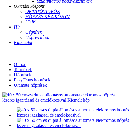
Szublimációs poggyászcímkék
Oktatási központ
OKTATÓVIDEÓK
HŐPRÉS KÉZIKÖNYV
GYIK
Hír
Céghírek
Hőprés hírek
Kapcsolat
Otthon
Termékek
Hőprések
EasyTrans hőprések
Ultimate hőprések