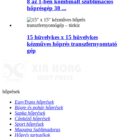
8 az 1-ben kombinált szublimációs
hőprésgép 38 ...
15 hüvelykes x 15 hüvelykes
kézműves hőprés transzfernyomtató
gép
hőprések
EasyTrans hőprések
Bögre és pohár hőprések
Sapka hőprések
Címkéző hőprések
Sport hőprések
Maquina Sublimadoras
Hőprés tartozékok