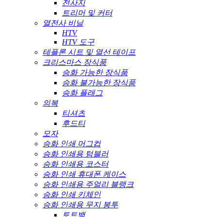
전사지
트리머 및 커터
열전사 비닐
HTV
HTV 도구
테플론 시트 및 열선 테이프
크리스마스 장식품
승화 가능한 장식품
승화 불가능한 장식품
승화 플래그
의복
티셔츠
후드티
모자
승화 인쇄 머그컵
승화 인쇄용 텀블러
승화 인쇄용 코스터
승화 인쇄 휴대폰 케이스
승화 인쇄용 주얼리 블랭크
승화 인쇄 키체인
승화 인쇄용 무지 봉투
토트백