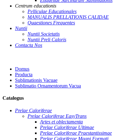
Etiquettae Sarcinarum Sublimationis
Centrum educationis
Pelliculae Educationales
MANUALIS PRELLATIONIS CALIDAE
Quaestiones Frequentes
Nuntii
Nuntii Societatis
Nuntii Preli Caloris
Contacta Nos
Domus
Producta
Sublimationis Vacuae
Sublimatio Ornamentorum Vacua
Catalogus
Prelae Caloriferae
Prelae Caloriferae EasyTrans
Artes et oblectamenta
Prelae Caloriferae Ultimae
Prelae Caloriferae Praestantissimae
Prelae Caloriferae Magni Formati