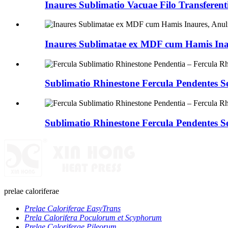
Inaures Sublimatio Vacuae Filo Transferent
Inaures Sublimatae ex MDF cum Hamis Inaur
Sublimatio Rhinestone Fercula Pendentes 
Sublimatio Rhinestone Fercula Pendentes 
prelae caloriferae
Prelae Caloriferae EasyTrans
Prela Calorifera Poculorum et Scyphorum
Prelae Caloriferae Pileorum