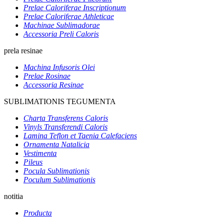
Prelae Caloriferae Inscriptionum
Prelae Caloriferae Athleticae
Machinae Sublimadorae
Accessoria Preli Caloris
prela resinae
Machina Infusoris Olei
Prelae Rosinae
Accessoria Resinae
SUBLIMATIONIS TEGUMENTA
Charta Transferens Caloris
Vinyls Transferendi Caloris
Lamina Teflon et Taenia Calefaciens
Ornamenta Natalicia
Vestimenta
Pileus
Pocula Sublimationis
Poculum Sublimationis
notitia
Producta