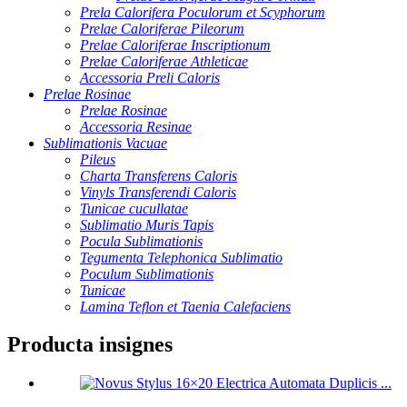
Prela Calorifera Poculorum et Scyphorum
Prelae Caloriferae Pileorum
Prelae Caloriferae Inscriptionum
Prelae Caloriferae Athleticae
Accessoria Preli Caloris
Prelae Rosinae
Prelae Rosinae
Accessoria Resinae
Sublimationis Vacuae
Pileus
Charta Transferens Caloris
Vinyls Transferendi Caloris
Tunicae cucullatae
Sublimatio Muris Tapis
Pocula Sublimationis
Tegumenta Telephonica Sublimatio
Poculum Sublimationis
Tunicae
Lamina Teflon et Taenia Calefaciens
Producta insignes