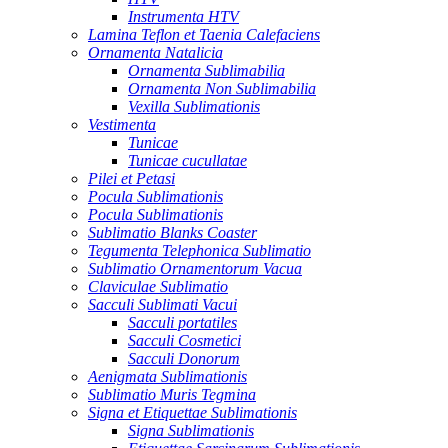
Instrumenta HTV
Lamina Teflon et Taenia Calefaciens
Ornamenta Natalicia
Ornamenta Sublimabilia
Ornamenta Non Sublimabilia
Vexilla Sublimationis
Vestimenta
Tunicae
Tunicae cucullatae
Pilei et Petasi
Pocula Sublimationis
Pocula Sublimationis
Sublimatio Blanks Coaster
Tegumenta Telephonica Sublimatio
Sublimatio Ornamentorum Vacua
Claviculae Sublimatio
Sacculi Sublimati Vacui
Sacculi portatiles
Sacculi Cosmetici
Sacculi Donorum
Aenigmata Sublimationis
Sublimatio Muris Tegmina
Signa et Etiquettae Sublimationis
Signa Sublimationis