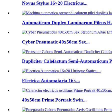
Novus Stylus 16×20 Electricus...
Automaticum Duplex Laminarum Pileus H.
Cyber ​​Pneumatic 40x50cm Sex...
Dupliciter Calefactum Semi-Automaticum Pe
Electrica Automataria 16×...
40x50cm Prime Portrait Swin...