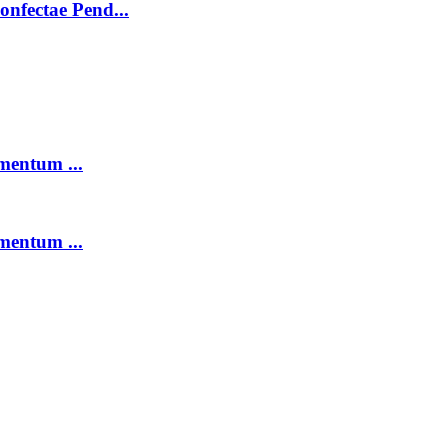
onfectae Pend...
mentum ...
mentum ...