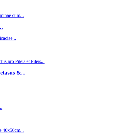
..
tasus &...