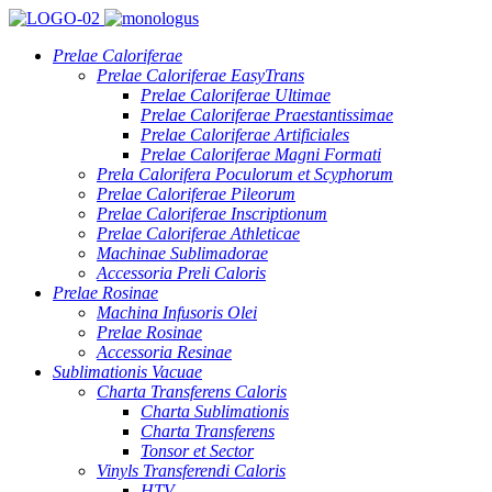
Prelae Caloriferae
Prelae Caloriferae EasyTrans
Prelae Caloriferae Ultimae
Prelae Caloriferae Praestantissimae
Prelae Caloriferae Artificiales
Prelae Caloriferae Magni Formati
Prela Calorifera Poculorum et Scyphorum
Prelae Caloriferae Pileorum
Prelae Caloriferae Inscriptionum
Prelae Caloriferae Athleticae
Machinae Sublimadorae
Accessoria Preli Caloris
Prelae Rosinae
Machina Infusoris Olei
Prelae Rosinae
Accessoria Resinae
Sublimationis Vacuae
Charta Transferens Caloris
Charta Sublimationis
Charta Transferens
Tonsor et Sector
Vinyls Transferendi Caloris
HTV