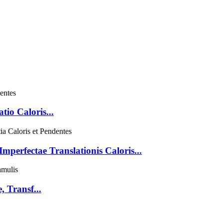
io Caloris...
perfectae Translationis Caloris...
 Transf...