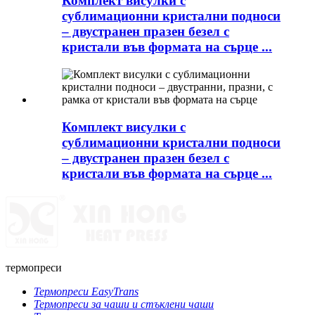
Комплект висулки с
сублимационни кристални подноси
– двустранен празен безел с
кристали във формата на сърце ...
Комплект висулки с
сублимационни кристални подноси
– двустранен празен безел с
кристали във формата на сърце ...
термопреси
Термопреси EasyTrans
Термопреси за чаши и стъклени чаши