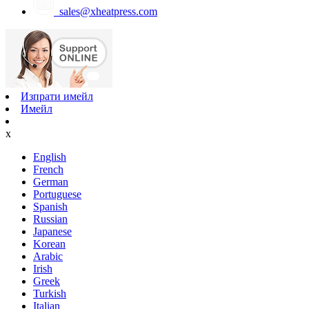
sales@xheatpress.com
Изпрати имейл
Имейл
x
English
French
German
Portuguese
Spanish
Russian
Japanese
Korean
Arabic
Irish
Greek
Turkish
Italian