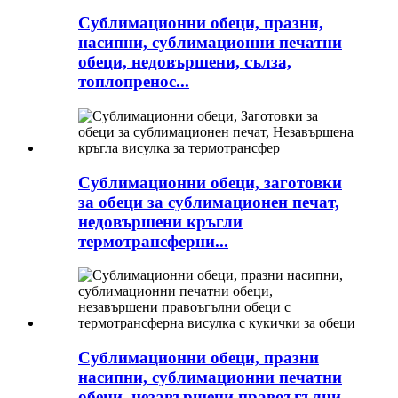
Сублимационни обеци, празни,
насипни, сублимационни печатни
обеци, недовършени, сълза,
топлопренос...
Сублимационни обеци, заготовки
за обеци за сублимационен печат,
недовършени кръгли
термотрансферни...
Сублимационни обеци, празни
насипни, сублимационни печатни
обеци, незавършени правоъгълни