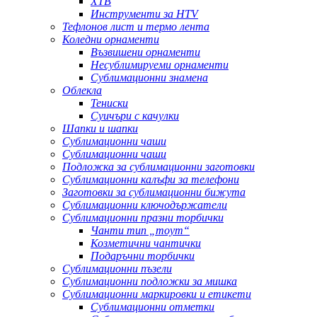
ХТВ
Инструменти за HTV
Тефлонов лист и термо лента
Коледни орнаменти
Възвишени орнаменти
Несублимируеми орнаменти
Сублимационни знамена
Облекла
Тениски
Суичъри с качулки
Шапки и шапки
Сублимационни чаши
Сублимационни чаши
Подложка за сублимационни заготовки
Сублимационни калъфи за телефони
Заготовки за сублимационни бижута
Сублимационни ключодържатели
Сублимационни празни торбички
Чанти тип „тоут“
Козметични чантички
Подаръчни торбички
Сублимационни пъзели
Сублимационни подложки за мишка
Сублимационни маркировки и етикети
Сублимационни отметки