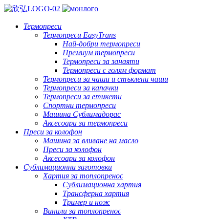
Термопреси
Термопреси EasyTrans
Най-добри термопреси
Премиум термопреси
Термопреси за занаяти
Термопреси с голям формат
Термопреси за чаши и стъклени чаши
Термопреси за капачки
Термопреси за етикети
Спортни термопреси
Машина Сублимадорас
Аксесоари за термопреси
Преси за колофон
Машина за вливане на масло
Преси за колофон
Аксесоари за колофон
Сублимационни заготовки
Хартия за топлопренос
Сублимационна хартия
Трансферна хартия
Тример и нож
Винили за топлопренос