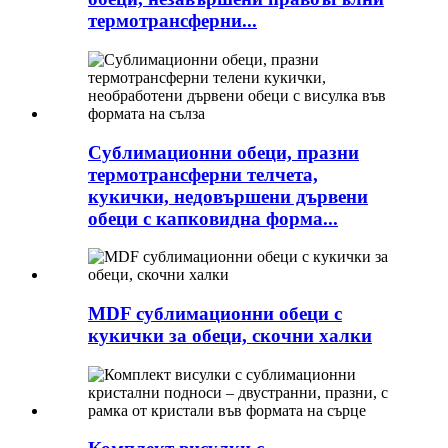
термотрансферни...
Сублимационни обеци, празни
термотрансферни телчета,
кукички, недовършени дървени
обеци с капковидна форма...
MDF сублимационни обеци с
кукички за обеци, скочни халки