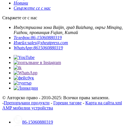
Новини
Свържете се с нас
Свържете се с нас
Индустриална зона Baijin, град Baizhang, окръг Minqing,
Fuzhou, провинция Fujian, Китай
Телефон:
86-15060880319
Имейл:
sales@xheatpress.com
WhatsApp:
8615060880319
© Авторско право - 2010-2025: Всички права запазени.
-
Препоръчани продукти
-
Горещи тагове
-
Карта на сайта.xml
AMP мобилни устройства
86-15060880319