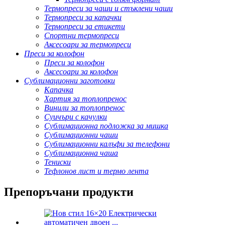
Термопреси за чаши и стъклени чаши
Термопреси за капачки
Термопреси за етикети
Спортни термопреси
Аксесоари за термопреси
Преси за колофон
Преси за колофон
Аксесоари за колофон
Сублимационни заготовки
Капачка
Хартия за топлопренос
Винили за топлопренос
Суичъри с качулки
Сублимационна подложка за мишка
Сублимационни чаши
Сублимационни калъфи за телефони
Сублимационна чаша
Тениски
Тефлонов лист и термо лента
Препоръчани продукти