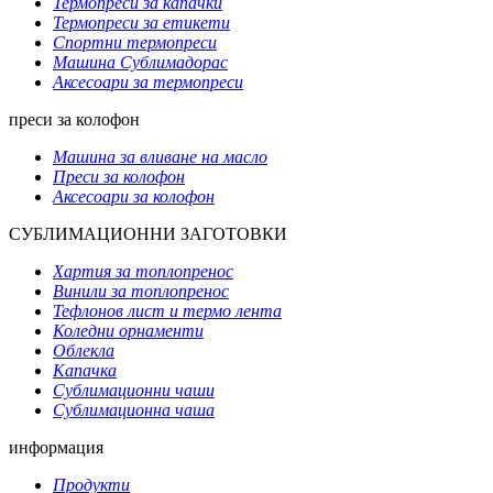
Термопреси за капачки
Термопреси за етикети
Спортни термопреси
Машина Сублимадорас
Аксесоари за термопреси
преси за колофон
Машина за вливане на масло
Преси за колофон
Аксесоари за колофон
СУБЛИМАЦИОННИ ЗАГОТОВКИ
Хартия за топлопренос
Винили за топлопренос
Тефлонов лист и термо лента
Коледни орнаменти
Облекла
Капачка
Сублимационни чаши
Сублимационна чаша
информация
Продукти