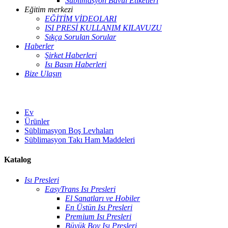
Süblimasyon Bavul Etiketleri
Eğitim merkezi
EĞİTİM VİDEOLARI
ISI PRESİ KULLANIM KILAVUZU
Sıkça Sorulan Sorular
Haberler
Şirket Haberleri
Isı Basın Haberleri
Bize Ulaşın
Ev
Ürünler
Süblimasyon Boş Levhaları
Süblimasyon Takı Ham Maddeleri
Katalog
Isı Presleri
EasyTrans Isı Presleri
El Sanatları ve Hobiler
En Üstün Isı Presleri
Premium Isı Presleri
Büyük Boy Isı Presleri