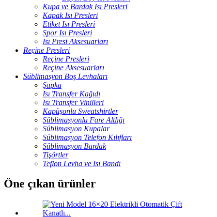
Kupa ve Bardak Isı Presleri
Kapak Isı Presleri
Etiket Isı Presleri
Spor Isı Presleri
Isı Presi Aksesuarları
Reçine Presleri
Reçine Presleri
Reçine Aksesuarları
Süblimasyon Boş Levhaları
Şapka
Isı Transfer Kağıdı
Isı Transfer Vinilleri
Kapüşonlu Sweatshirtler
Süblimasyonlu Fare Altlığı
Süblimasyon Kupalar
Süblimasyon Telefon Kılıfları
Süblimasyon Bardak
Tişörtler
Teflon Levha ve Isı Bandı
Öne çıkan ürünler