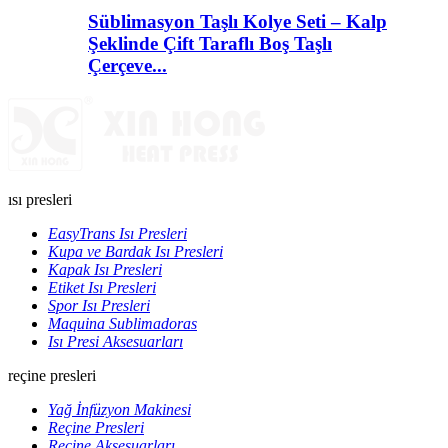
Süblimasyon Taşlı Kolye Seti – Kalp
Şeklinde Çift Taraflı Boş Taşlı
Çerçeve...
ısı presleri
EasyTrans Isı Presleri
Kupa ve Bardak Isı Presleri
Kapak Isı Presleri
Etiket Isı Presleri
Spor Isı Presleri
Maquina Sublimadoras
Isı Presi Aksesuarları
reçine presleri
Yağ İnfüzyon Makinesi
Reçine Presleri
Reçine Aksesuarları