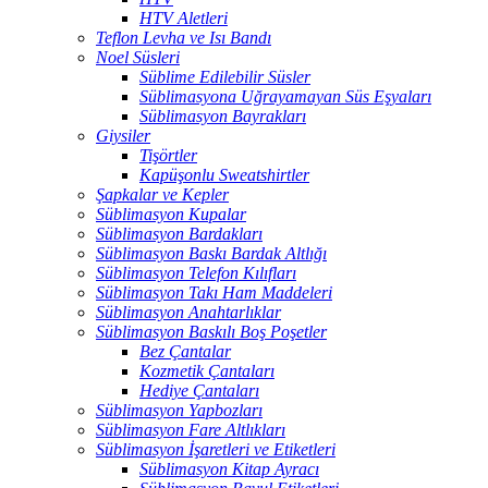
HTV Aletleri
Teflon Levha ve Isı Bandı
Noel Süsleri
Süblime Edilebilir Süsler
Süblimasyona Uğrayamayan Süs Eşyaları
Süblimasyon Bayrakları
Giysiler
Tişörtler
Kapüşonlu Sweatshirtler
Şapkalar ve Kepler
Süblimasyon Kupalar
Süblimasyon Bardakları
Süblimasyon Baskı Bardak Altlığı
Süblimasyon Telefon Kılıfları
Süblimasyon Takı Ham Maddeleri
Süblimasyon Anahtarlıklar
Süblimasyon Baskılı Boş Poşetler
Bez Çantalar
Kozmetik Çantaları
Hediye Çantaları
Süblimasyon Yapbozları
Süblimasyon Fare Altlıkları
Süblimasyon İşaretleri ve Etiketleri
Süblimasyon Kitap Ayracı