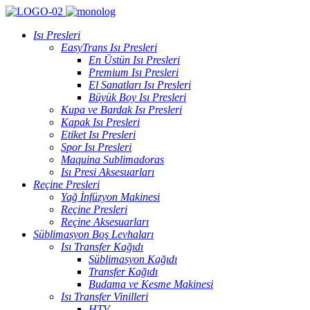
Isı Presleri
EasyTrans Isı Presleri
En Üstün Isı Presleri
Premium Isı Presleri
El Sanatları Isı Presleri
Büyük Boy Isı Presleri
Kupa ve Bardak Isı Presleri
Kapak Isı Presleri
Etiket Isı Presleri
Spor Isı Presleri
Maquina Sublimadoras
Isı Presi Aksesuarları
Reçine Presleri
Yağ İnfüzyon Makinesi
Reçine Presleri
Reçine Aksesuarları
Süblimasyon Boş Levhaları
Isı Transfer Kağıdı
Süblimasyon Kağıdı
Transfer Kağıdı
Budama ve Kesme Makinesi
Isı Transfer Vinilleri
HTV