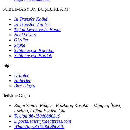
SÜBLİMASYON BOŞLUKLARI
Isı Transfer Kağıdı
Isı Transfer Vinilleri
Teflon Levha ve Isı Bandı
Noel Süsleri
Giysiler
Şapka
Süblimasyon Kupalar
Süblimasyon Bardak
bilgi
Ürünler
Haberler
Bize Ulaşın
İletişime Geçin
Baijin Sanayi Bölgesi, Baizhang Kasabası, Minqing İlçesi,
Fuzhou, Fujian Eyaleti, Çin
Telefon:
86-15060880319
E-posta:
sales@xheatpress.com
WhatsApp:
8615060880319