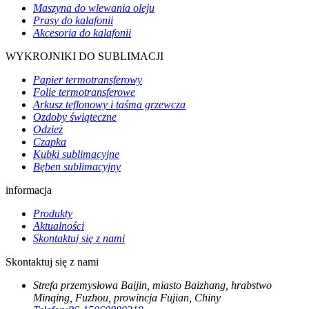
Maszyna do wlewania oleju
Prasy do kalafonii
Akcesoria do kalafonii
WYKROJNIKI DO SUBLIMACJI
Papier termotransferowy
Folie termotransferowe
Arkusz teflonowy i taśma grzewcza
Ozdoby świąteczne
Odzież
Czapka
Kubki sublimacyjne
Bęben sublimacyjny
informacja
Produkty
Aktualności
Skontaktuj się z nami
Skontaktuj się z nami
Strefa przemysłowa Baijin, miasto Baizhang, hrabstwo
Minqing, Fuzhou, prowincja Fujian, Chiny