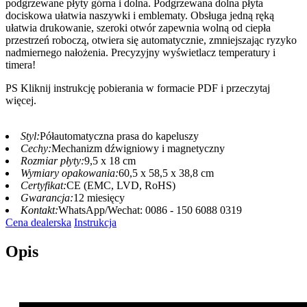
podgrzewane płyty górna i dolna. Podgrzewana dolna płyta
dociskowa ułatwia naszywki i emblematy. Obsługa jedną ręką
ułatwia drukowanie, szeroki otwór zapewnia wolną od ciepła
przestrzeń roboczą, otwiera się automatycznie, zmniejszając ryzyko
nadmiernego nałożenia. Precyzyjny wyświetlacz temperatury i
timera!
PS Kliknij instrukcję pobierania w formacie PDF i przeczytaj
więcej.
Styl:
Półautomatyczna prasa do kapeluszy
Cechy:
Mechanizm dźwigniowy i magnetyczny
Rozmiar płyty:
9,5 x 18 cm
Wymiary opakowania:
60,5 x 58,5 x 38,8 cm
Certyfikat:
CE (EMC, LVD, RoHS)
Gwarancja:
12 miesięcy
Kontakt:
WhatsApp/Wechat: 0086 - 150 6088 0319
Cena dealerska
Instrukcja
Opis