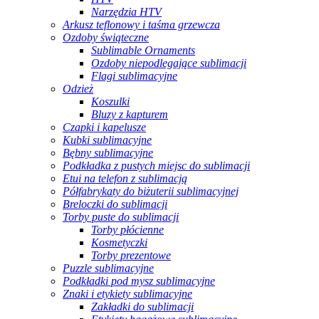
Narzędzia HTV
Arkusz teflonowy i taśma grzewcza
Ozdoby świąteczne
Sublimable Ornaments
Ozdoby niepodlegające sublimacji
Flagi sublimacyjne
Odzież
Koszulki
Bluzy z kapturem
Czapki i kapelusze
Kubki sublimacyjne
Bębny sublimacyjne
Podkładka z pustych miejsc do sublimacji
Etui na telefon z sublimacją
Półfabrykaty do biżuterii sublimacyjnej
Breloczki do sublimacji
Torby puste do sublimacji
Torby płócienne
Kosmetyczki
Torby prezentowe
Puzzle sublimacyjne
Podkładki pod mysz sublimacyjne
Znaki i etykiety sublimacyjne
Zakładki do sublimacji