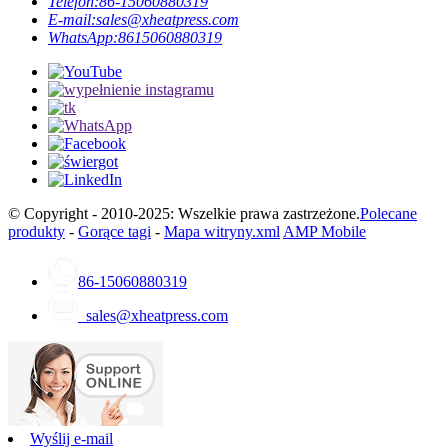
Telefon:
86-15060880319
E-mail:
sales@xheatpress.com
WhatsApp:
8615060880319
© Copyright - 2010-2025: Wszelkie prawa zastrzeżone.
Polecane
produkty
-
Gorące tagi
-
Mapa witryny.xml
AMP Mobile
86-15060880319
sales@xheatpress.com
Wyślij e-mail