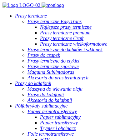
Prasy termiczne
Prasy termiczne EasyTrans
Najlepsze prasy termiczne
Prasy termiczne premium
Prasy termiczne Craft
Prasy termiczne wielkoformatowe
Prasy termiczne do kubków i szklanek
Prasy do czapek
Prasy termiczne do etykiet
Prasy termiczne sportowe
Maquina Sublimadoras
Akcesoria do pras termicznych
Prasy do kalafonii
Maszyna do wlewania oleju
Prasy do kalafonii
Akcesoria do kalafonii
Półfabrykaty sublimacyjne
Papier termotransferowy
Papier sublimacyjny
Papier transferowy
Trymer i obcinacz
Folie termotransferowe
HTV