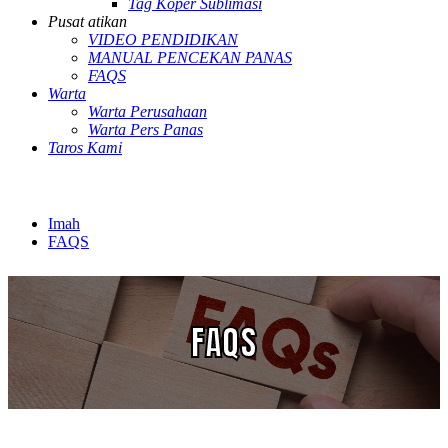
Tag Koper Sublimasi
Pusat atikan
VIDEO PENDIDIKAN
MANUAL PENCEKAN PANAS
FAQS
Warta
Warta Perusahaan
Warta Pers Panas
Taros Kami
Imah
FAQS
FAQS