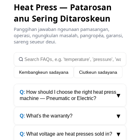
Heat Press — Patarosan
anu Sering Ditaroskeun
Panggihan jawaban ngeunaan pamasangan,
operasi, ngungkulan masalah, pangropéa, garansi,
sareng seueur deui.
Kembangkeun sadayana
Ciutkeun sadayana
Q:
How should I choose the right heat press
▾
machine — Pneumatic or Electric?
▾
Q:
What's the warranty?
▾
Q:
What voltage are heat presses sold in?