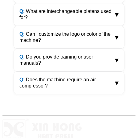
Q:
What are interchangeable platens used
▾
for?
Q:
Can I customize the logo or color of the
▾
machine?
Q:
Do you provide training or user
▾
manuals?
Q:
Does the machine require an air
▾
compressor?