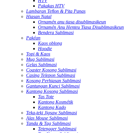
HTV
Pakakas HTV
Lambaran Teflon & Pita Panas
Hiasan Natal
Ornamén anu tiasa disublimasikeun
Ornamén Anu Henteu Tiasa Disublimasikeun
Bendera Sublimasi
Pakéan
Kaos oblong
Hoodie
Topi & Kaos
Mug Sublimasi
Gelas Sublimasi
Coaster Kosong Sublimasi
Casing Telepon Sublimasi
Kosong Perhiasan Sublimasi
Gantungan Kunci Sublimasi
Kantong Kosong Sublimasi
Tas Tote
Kantong Kosmétik
Kantong Kado
Teka-teki Jigsaw Sublimasi
Alas Mouse Sublimasi
Tanda & Tag Sublimasi
Tetengger Sublimasi