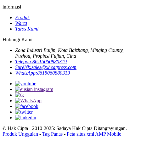
informasi
Produk
Warta
Taros Kami
Hubungi Kami
Zona Industri Baijin, Kota Baizhang, Minqing County,
Fuzhou, Propinsi Fujian, Cina
Telepon:
86-15060880319
Surélék:
sales@xheatpress.com
WhatsApp:
8615060880319
© Hak Cipta - 2010-2025: Sadaya Hak Cipta Ditangtayungan. -
Produk Unggulan
-
Tag Panas
-
Peta situs.xml
AMP Mobile