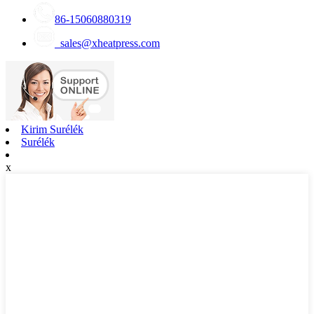
86-15060880319
sales@xheatpress.com
Kirim Surélék
Surélék
x