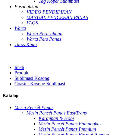
Tag Koper Sublimasi
Pusat atikan
VIDEO PENDIDIKAN
MANUAL PENCEKAN PANAS
FAQS
Warta
Warta Perusahaan
Warta Pers Panas
Taros Kami
Imah
Produk
Sublimasi Kosong
Coaster Kosong Sublimasi
Katalog
Mesin Pencét Panas
Mesin Pencét Panas EasyTrans
Karajinan & Hobi
Mesin Pencét Panas Pamungkas
Mesin Pencét Panas Premium
Mesin Pencét Panas Format Ageung