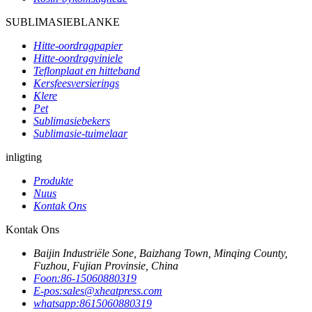
SUBLIMASIEBLANKE
Hitte-oordragpapier
Hitte-oordragviniele
Teflonplaat en hitteband
Kersfeesversierings
Klere
Pet
Sublimasiebekers
Sublimasie-tuimelaar
inligting
Produkte
Nuus
Kontak Ons
Kontak Ons
Baijin Industriële Sone, Baizhang Town, Minqing County,
Fuzhou, Fujian Provinsie, China
Foon:
86-15060880319
E-pos:
sales@xheatpress.com
whatsapp:
8615060880319