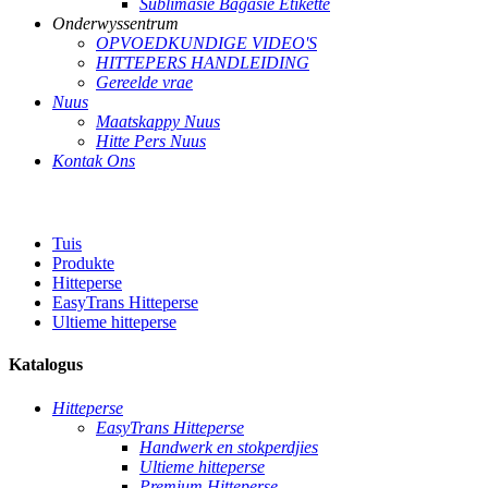
Sublimasie Bagasie Etikette
Onderwyssentrum
OPVOEDKUNDIGE VIDEO'S
HITTEPERS HANDLEIDING
Gereelde vrae
Nuus
Maatskappy Nuus
Hitte Pers Nuus
Kontak Ons
Tuis
Produkte
Hitteperse
EasyTrans Hitteperse
Ultieme hitteperse
Katalogus
Hitteperse
EasyTrans Hitteperse
Handwerk en stokperdjies
Ultieme hitteperse
Premium Hitteperse