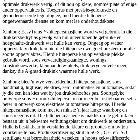
optimale drukwerk verrig, of dit nou op klere, nommerplate of enige
ander oppervlaktes is. Toegerus met presisie-gefokusde en
gemoderniseerde tegnologieë, bied hierdie hitteperse
ongeëwenaarde dienste en kom met lae onderhoudskoste.
Xinhong EasyTrans™-hittepersmasjiene word wyd gebruik in die
drukkersbedryf as gevolg van hul uiteenlopende gebruike en
hoëgehalte-drukwerk wat hulle kan verrig. Ongeag op watter
oppervlak jy druk, kan hierdie hitteperse ewe goed presteer oor alle
soorte oppervlaktes. Hierdie hitteperse kan op verskeie plekke
gebruik word, soos vervaardigingsaanlegte, wonings,
konstruksiewerke, kleinhandelwinkels, drukkerye en vele meer,
danksy die A-graad-drukink waarmee hulle werk.
Xinhong bied 'n wye verskeidenheid hittepersmasjiene, soos
handmatig, lugfusie, elektries, semi-outomaties en outomaties, sodat
jy die een kan kies wat by jou drukbehoeftes pas. Soortgelyke
ontwerpe soos Hotronix-hitteperse, maar meer bekostigbaar en selfs
beter in ontwerp soos elektriese outomatiese hitteperse. Hierdie
hittepersmasjiene kom met ten minste 'n jaar lange waarborg en
soms meer as dit. Die hittepersmasjiene is maklik om te gebruik en
bestaan ​​uit 'n bekwame verhittingsplaat om drukwerk te ondersteun.
Hulle is beskikbaar in verskillende kleure en groottes om by jou
voorkeure te pas. Produksertifisering sluit in SGS-, CE- en ISO-
sertifikate wat betroubaarheid verseker, 'n hoogs gekwalifiseerde