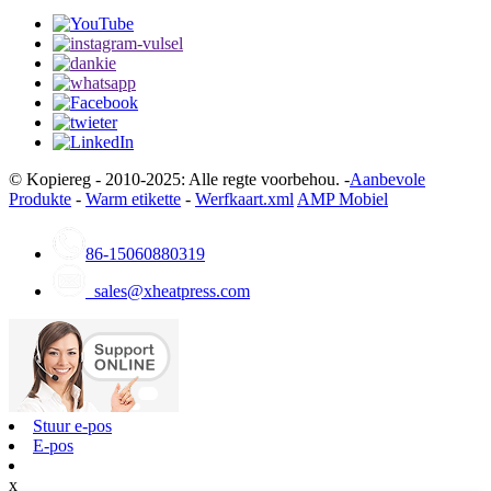
© Kopiereg - 2010-2025: Alle regte voorbehou. -
Aanbevole
Produkte
-
Warm etikette
-
Werfkaart.xml
AMP Mobiel
86-15060880319
sales@xheatpress.com
Stuur e-pos
E-pos
x