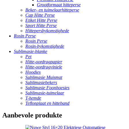
Grootformaat hitteperse
Beker- en tuimelaarhitteperse
Cap Hitte Perse
Etiket Hitte Perse
Sport Hitte Perse
Hittepersbykomstighede
Rosin Perse
Rosin Perse
Rosin-bykomstighede
Sublimasie-blanke
Pet
Hitte-oordragpapier
Hitte-oordragviniele
Hoodies
Sublimasie Muismat
Sublimasiebekers
Sublimasie Foonhoesies
Sublimasie-tuimelaar
T-hemde
Teflonplaat en hitteband
Aanbevole produkte