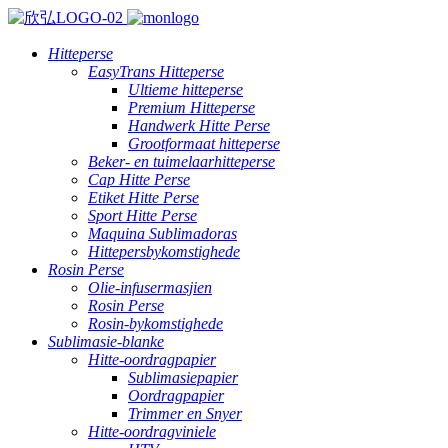
Hitteperse
EasyTrans Hitteperse
Ultieme hitteperse
Premium Hitteperse
Handwerk Hitte Perse
Grootformaat hitteperse
Beker- en tuimelaarhitteperse
Cap Hitte Perse
Etiket Hitte Perse
Sport Hitte Perse
Maquina Sublimadoras
Hittepersbykomstighede
Rosin Perse
Olie-infusermasjien
Rosin Perse
Rosin-bykomstighede
Sublimasie-blanke
Hitte-oordragpapier
Sublimasiepapier
Oordragpapier
Trimmer en Snyer
Hitte-oordragviniele