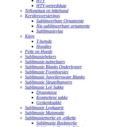
HTV
HTV-gereedskap
Teflonplaat en hitteband
Kersfeesversierings
Sublimeerbare Ornamente
Nie-sublimeerbare ornamente
Sublimasievlae
Klere
T-hemde
Hoodies
Pette en Hoede
Sublimasiebekers
Sublimasie-tuimelaars
Sublimasie Blanks Onderlegger
Sublimasie Foonhoesies
Sublimasie Juweliersware Blanks
Sublimasie Sleutelhangers
Sublimasie Leë Sakke
Draagtasse
Kosmetiese sakke
Geskenksakke
Sublimasie Legkaarte
Sublimasie Muismatte
Sublimasiemerke en -etikette
Sublimasie Boekmerke