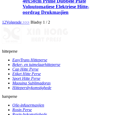
40x50cm Prime Dubbele Plate
Voloutomatiese Elektriese Hitte-
oordrag Drukmasjien
1
2
Volgende >
>>
Bladsy 1 / 2
hitteperse
EasyTrans Hitteperse
Beker- en tuimelaarhitteperse
Cap Hitte Perse
Etiket Hitte Perse
Sport Hitte Perse
Maquina Sublimadoras
Hittepersbykomstighede
harsperse
Olie-infusermasjien
Rosin Perse
Rosin-bykomstighede