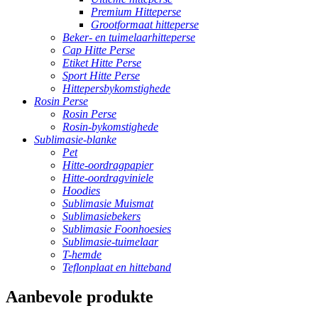
Premium Hitteperse
Grootformaat hitteperse
Beker- en tuimelaarhitteperse
Cap Hitte Perse
Etiket Hitte Perse
Sport Hitte Perse
Hittepersbykomstighede
Rosin Perse
Rosin Perse
Rosin-bykomstighede
Sublimasie-blanke
Pet
Hitte-oordragpapier
Hitte-oordragviniele
Hoodies
Sublimasie Muismat
Sublimasiebekers
Sublimasie Foonhoesies
Sublimasie-tuimelaar
T-hemde
Teflonplaat en hitteband
Aanbevole produkte