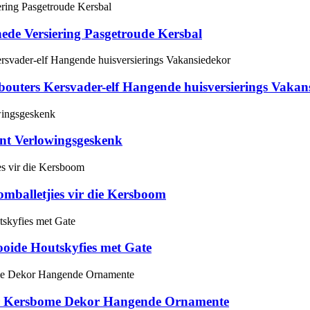
de Versiering Pasgetroude Kersbal
bouters Kersvader-elf Hangende huisversierings Vakan
ent Verlowingsgeskenk
omballetjies vir die Kersboom
oide Houtskyfies met Gate
ir Kersbome Dekor Hangende Ornamente