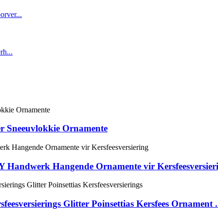
ter Sneeuvlokkie Ornamente
DIY Handwerk Hangende Ornamente vir Kersfeesversier
eesversierings Glitter Poinsettias Kersfees Ornament .