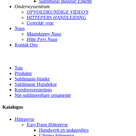
Sublimasie Bagasie Etikette
Onderwyssentrum
OPVOEDKUNDIGE VIDEO'S
HITTEPERS HANDLEIDING
Gereelde vrae
Nuus
Maatskappy Nuus
Hitte Pers Nuus
Kontak Ons
Tuis
Produkte
Sublimasie-blanke
Sublimasie Huisdekor
Kersfeesversierings
Nie-sublimeerbare ornamente
Katalogus
Hitteperse
EasyTrans Hitteperse
Handwerk en stokperdjies
Ultieme hitteperse