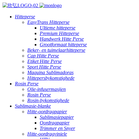
Hitteperse
EasyTrans Hitteperse
Ultieme hitteperse
Premium Hitteperse
Handwerk Hitte Perse
Grootformaat hitteperse
Beker- en tuimelaarhitteperse
Cap Hitte Perse
Etiket Hitte Perse
Sport Hitte Perse
Maquina Sublimadoras
Hittepersbykomstighede
Rosin Perse
Olie-infusermasjien
Rosin Perse
Rosin-bykomstighede
Sublimasie-blanke
Hitte-oordragpapier
Sublimasiepapier
Oordragpapier
Trimmer en Snyer
Hitte-oordragviniele