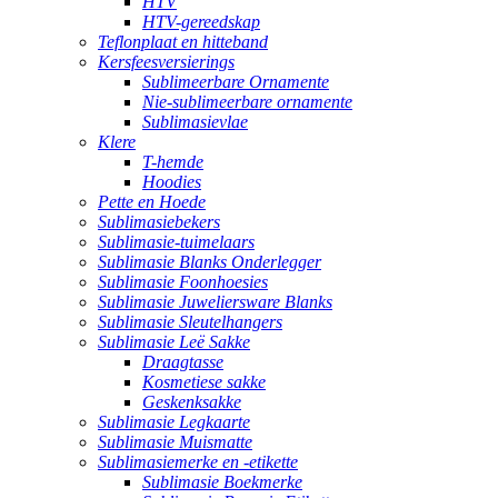
HTV
HTV-gereedskap
Teflonplaat en hitteband
Kersfeesversierings
Sublimeerbare Ornamente
Nie-sublimeerbare ornamente
Sublimasievlae
Klere
T-hemde
Hoodies
Pette en Hoede
Sublimasiebekers
Sublimasie-tuimelaars
Sublimasie Blanks Onderlegger
Sublimasie Foonhoesies
Sublimasie Juweliersware Blanks
Sublimasie Sleutelhangers
Sublimasie Leë Sakke
Draagtasse
Kosmetiese sakke
Geskenksakke
Sublimasie Legkaarte
Sublimasie Muismatte
Sublimasiemerke en -etikette
Sublimasie Boekmerke