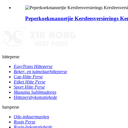
Peperkoekmannetjie Kersfeesversierings Ker
hitteperse
EasyTrans Hitteperse
Beker- en tuimelaarhitteperse
Cap Hitte Perse
Etiket Hitte Perse
Sport Hitte Perse
Maquina Sublimadoras
Hittepersbykomstighede
harsperse
Olie-infusermasjien
Rosin Perse
Rosin-bykomstighede