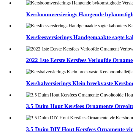
Kersboomversierings Hangende bykomstighe
Kersfeesversierings Handgemaakte sagte ka
2022 1ste Eerste Kersfees Verloofde Ornam
Kersbalversierings Klein breekvaste Kersbo
3.5 Duim Hout Kersfees Ornamente Onvolto
3.5 Duim DIY Hout Kersfees Ornamente v