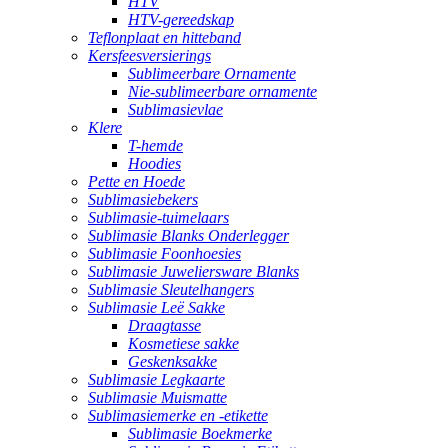
HTV
HTV-gereedskap
Teflonplaat en hitteband
Kersfeesversierings
Sublimeerbare Ornamente
Nie-sublimeerbare ornamente
Sublimasievlae
Klere
T-hemde
Hoodies
Pette en Hoede
Sublimasiebekers
Sublimasie-tuimelaars
Sublimasie Blanks Onderlegger
Sublimasie Foonhoesies
Sublimasie Juweliersware Blanks
Sublimasie Sleutelhangers
Sublimasie Leë Sakke
Draagtasse
Kosmetiese sakke
Geskenksakke
Sublimasie Legkaarte
Sublimasie Muismatte
Sublimasiemerke en -etikette
Sublimasie Boekmerke