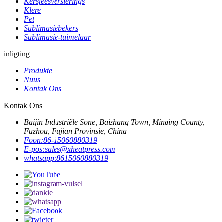
Kersfeesversierings
Klere
Pet
Sublimasiebekers
Sublimasie-tuimelaar
inligting
Produkte
Nuus
Kontak Ons
Kontak Ons
Baijin Industriële Sone, Baizhang Town, Minqing County,
Fuzhou, Fujian Provinsie, China
Foon:
86-15060880319
E-pos:
sales@xheatpress.com
whatsapp:
8615060880319