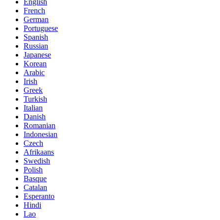
English
French
German
Portuguese
Spanish
Russian
Japanese
Korean
Arabic
Irish
Greek
Turkish
Italian
Danish
Romanian
Indonesian
Czech
Afrikaans
Swedish
Polish
Basque
Catalan
Esperanto
Hindi
Lao