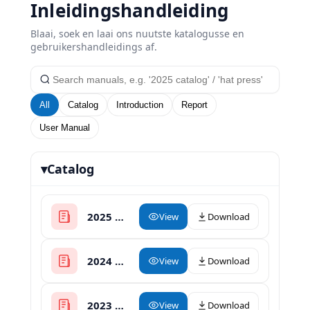
Inleidingshandleiding
Blaai, soek en laai ons nuutste katalogusse en
gebruikershandleidings af.
All
Catalog
Introduction
Report
User Manual
▾
Catalog
2025 XinHong Heat Press Catalogue
View
Download
2024 Heat Press Catalogue
View
Download
2023 Heat Press Catalog
View
Download