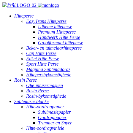
Hitteperse
EasyTrans Hitteperse
Ultieme hitteperse
Premium Hitteperse
Handwerk Hitte Perse
Grootformaat hitteperse
Beker- en tuimelaarhitteperse
Cap Hitte Perse
Etiket Hitte Perse
Sport Hitte Perse
Maquina Sublimadoras
Hittepersbykomstighede
Rosin Perse
Olie-infusermasjien
Rosin Perse
Rosin-bykomstighede
Sublimasie-blanke
Hitte-oordragpapier
Sublimasiepapier
Oordragpapier
Trimmer en Snyer
Hitte-oordragviniele