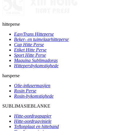
hitteperse
EasyTrans Hitteperse
Beker- en tuimelaarhitteperse
Cap Hitte Perse
Etiket Hitte Perse
Sport Hitte Perse
Maquina Sublimadoras
Hittepersbykomstighede
harsperse
Olie-infusermasjien
Rosin Perse
Rosin-bykomstighede
SUBLIMASIEBLANKE
Hitte-oordragpapier
Hitte-oordragviniele
Teflonplaat en hitteband