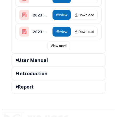
2023 Herbal Oil Infuser with Decarboxylator
View
Download
2023 Rosin Press Catalog
View
Download
View more
User Manual
▾
Introduction
▾
Report
▾