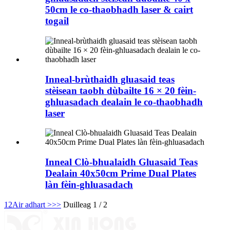
50cm le co-thaobhadh laser & cairt
togail
Inneal-brùthaidh gluasaid teas
stèisean taobh dùbailte 16 × 20 fèin-
ghluasadach dealain le co-thaobhadh
laser
Inneal Clò-bhualaidh Gluasaid Teas
Dealain 40x50cm Prime Dual Plates
làn fèin-ghluasadach
1
2
Air adhart >
>>
Duilleag 1 / 2