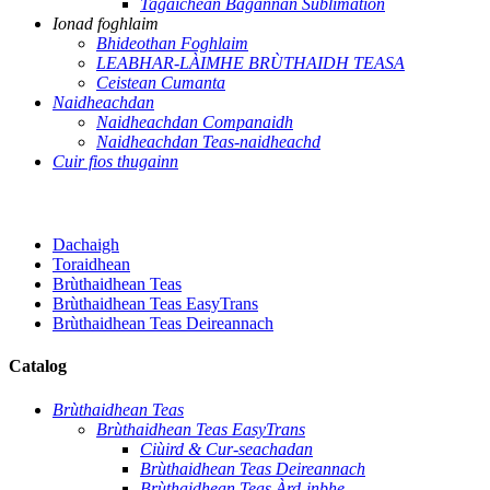
Tagaichean Bagannan Sublimation
Ionad foghlaim
Bhideothan Foghlaim
LEABHAR-LÀIMHE BRÙTHAIDH TEASA
Ceistean Cumanta
Naidheachdan
Naidheachdan Companaidh
Naidheachdan Teas-naidheachd
Cuir fios thugainn
Dachaigh
Toraidhean
Brùthaidhean Teas
Brùthaidhean Teas EasyTrans
Brùthaidhean Teas Deireannach
Catalog
Brùthaidhean Teas
Brùthaidhean Teas EasyTrans
Ciùird & Cur-seachadan
Brùthaidhean Teas Deireannach
Brùthaidhean Teas Àrd-inbhe