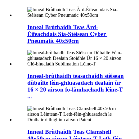
Inneal Brùthaidh Teas Àrd-
Èifeachdais Sia-Stèisean Cyber ​​
Pneumatic 40x50cm
Inneal-brùthaidh teasachaidh stèisean
dùbailte fèin-ghluasadach dealain ùr
16 × 20 airson fo-làmhachadh lèine-T
...
Inneal Brùthaidh Teas Clamshell
40x50cm airson Lèintean-T Leth-fèin-