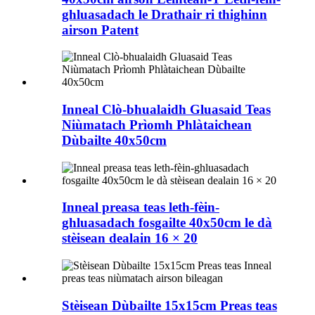
ghluasadach le Drathair ri thighinn
airson Patent
Inneal Clò-bhualaidh Gluasaid Teas
Niùmatach Prìomh Phlàtaichean
Dùbailte 40x50cm
Inneal preasa teas leth-fèin-
ghluasadach fosgailte 40x50cm le dà
stèisean dealain 16 × 20
Stèisean Dùbailte 15x15cm Preas teas