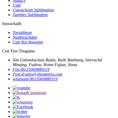
Aodach
Caip
Cupaichean Sublimation
Tumbler Sublimation
fiosrachadh
Toraidhean
Naidheachdan
Cuir fios thugainn
Cuir Fios Thugainn
Sòn Gnìomhachais Baijin, Baile Baizhang, Siorrachd
Minqing, Fuzhou, Roinn Fujian, Sìona
Fòn:
86-15060880319
Post-d:
sales@xheatpress.com
whatsapp:
8615060880319