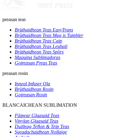
preasan teas
Brùthaidhean Teas EasyTrans
Brùthaidhean Teas Mug is Tumbler
Brùthaidhean Teas Caip
Brùthaidhean Teas Leubail
Brùthaidhean Teas Spòrs
Maquina Sublimadoras
Goireasan Preas Teas
preasan rosin
Inneal Infuser Ola
Brùthaidhean Rosin
Goireasan Rosin
BLANCAICHEAN SUBLIMATION
Pàipear Gluasaid Teas
Vinylan Gluasaid Teas
Duilleag Teflon & Teip Teas
Sgeadachaidhean Nollaige