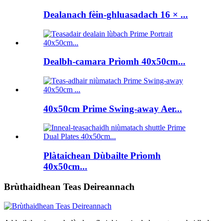
Dealanach fèin-ghluasadach 16 × ...
Dealbh-camara Prìomh 40x50cm...
40x50cm Prime Swing-away Aer...
Plàtaichean Dùbailte Prìomh
40x50cm...
Brùthaidhean Teas Deireannach