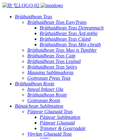
Brùthaidhean Teas
Brùthaidhean Teas EasyTrans
Brùthaidhean Teas Deireannach
Brùthaidhean Teas Àrd-inbhe
Brùthaidhean Teas Ciùird
Brùthaidhean Teas Mòr-chruth
Brùthaidhean Teas Mug is Tumbler
Brùthaidhean Teas Caip
Brùthaidhean Teas Leubail
Brùthaidhean Teas Spòrs
Maquina Sublimadoras
Goireasan Preas Teas
Brùthaidhean Rosin
Inneal Infuser Ola
Brùthaidhean Rosin
Goireasan Rosin
Bànaichean Sublimation
Pàipear Gluasaid Teas
Pàipear Sublimation
Pàipear Gluasaid
Trimmer & Gearradair
Vinylan Gluasaid Teas