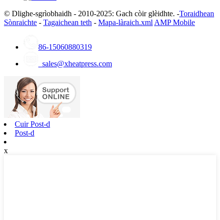
© Dlighe-sgrìobhaidh - 2010-2025: Gach còir glèidhte. -
Toraidhean
Sònraichte
-
Tagaichean teth
-
Mapa-làraich.xml
AMP Mobile
86-15060880319
sales@xheatpress.com
Cuir Post-d
Post-d
x