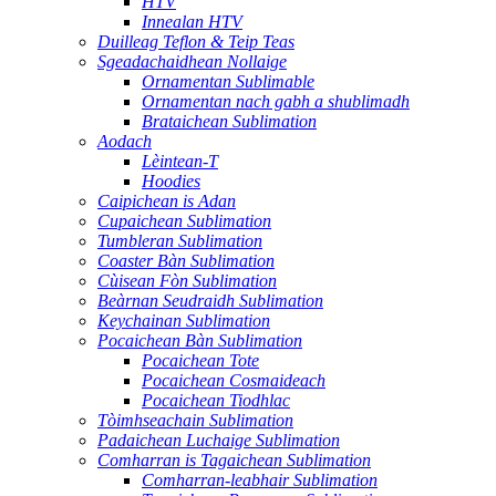
HTV
Innealan HTV
Duilleag Teflon & Teip Teas
Sgeadachaidhean Nollaige
Ornamentan Sublimable
Ornamentan nach gabh a shublimadh
Brataichean Sublimation
Aodach
Lèintean-T
Hoodies
Caipichean is Adan
Cupaichean Sublimation
Tumbleran Sublimation
Coaster Bàn Sublimation
Cùisean Fòn Sublimation
Beàrnan Seudraidh Sublimation
Keychainan Sublimation
Pocaichean Bàn Sublimation
Pocaichean Tote
Pocaichean Cosmaideach
Pocaichean Tiodhlac
Tòimhseachain Sublimation
Padaichean Luchaige Sublimation
Comharran is Tagaichean Sublimation
Comharran-leabhair Sublimation