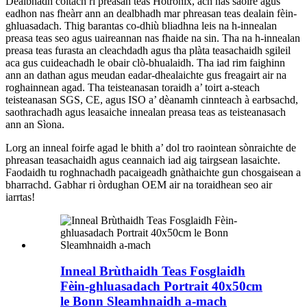
Dealbhadh coltach ri preasan teas Hotronix, ach nas saoire agus
eadhon nas fheàrr ann an dealbhadh mar phreasan teas dealain fèin-
ghluasadach. Thig barantas co-dhiù bliadhna leis na h-innealan
preasa teas seo agus uaireannan nas fhaide na sin. Tha na h-innealan
preasa teas furasta an cleachdadh agus tha plàta teasachaidh sgileil
aca gus cuideachadh le obair clò-bhualaidh. Tha iad rim faighinn
ann an dathan agus meudan eadar-dhealaichte gus freagairt air na
roghainnean agad. Tha teisteanasan toraidh a’ toirt a-steach
teisteanasan SGS, CE, agus ISO a’ dèanamh cinnteach à earbsachd,
saothrachadh agus leasaiche innealan preasa teas as teisteanasach
ann an Sìona.
Lorg an inneal foirfe agad le bhith a’ dol tro raointean sònraichte de
phreasan teasachaidh agus ceannaich iad aig tairgsean lasaichte.
Faodaidh tu roghnachadh pacaigeadh gnàthaichte gun chosgaisean a
bharrachd. Gabhar ri òrdughan OEM air na toraidhean seo air
iarrtas!
Inneal Brùthaidh Teas Fosglaidh
Fèin-ghluasadach Portrait 40x50cm
le Bonn Sleamhnaidh a-mach