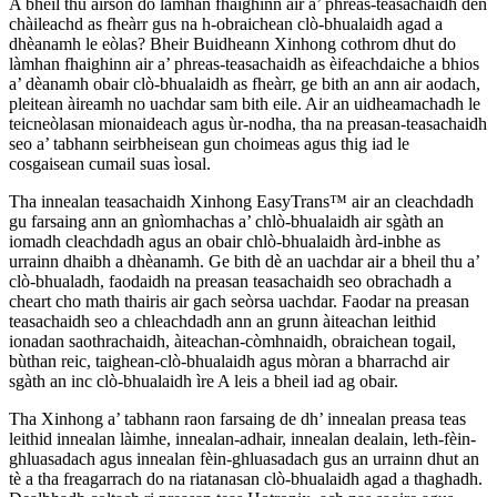
A bheil thu airson do làmhan fhaighinn air a’ phreas-teasachaidh den
chàileachd as fheàrr gus na h-obraichean clò-bhualaidh agad a
dhèanamh le eòlas? Bheir Buidheann Xinhong cothrom dhut do
làmhan fhaighinn air a’ phreas-teasachaidh as èifeachdaiche a bhios
a’ dèanamh obair clò-bhualaidh as fheàrr, ge bith an ann air aodach,
pleitean àireamh no uachdar sam bith eile. Air an uidheamachadh le
teicneòlasan mionaideach agus ùr-nodha, tha na preasan-teasachaidh
seo a’ tabhann seirbheisean gun choimeas agus thig iad le
cosgaisean cumail suas ìosal.
Tha innealan teasachaidh Xinhong EasyTrans™ air an cleachdadh
gu farsaing ann an gnìomhachas a’ chlò-bhualaidh air sgàth an
iomadh cleachdadh agus an obair chlò-bhualaidh àrd-inbhe as
urrainn dhaibh a dhèanamh. Ge bith dè an uachdar air a bheil thu a’
clò-bhualadh, faodaidh na preasan teasachaidh seo obrachadh a
cheart cho math thairis air gach seòrsa uachdar. Faodar na preasan
teasachaidh seo a chleachdadh ann an grunn àiteachan leithid
ionadan saothrachaidh, àiteachan-còmhnaidh, obraichean togail,
bùthan reic, taighean-clò-bhualaidh agus mòran a bharrachd air
sgàth an inc clò-bhualaidh ìre A leis a bheil iad ag obair.
Tha Xinhong a’ tabhann raon farsaing de dh’ innealan preasa teas
leithid innealan làimhe, innealan-adhair, innealan dealain, leth-fèin-
ghluasadach agus innealan fèin-ghluasadach gus an urrainn dhut an
tè a tha freagarrach do na riatanasan clò-bhualaidh agad a thaghadh.