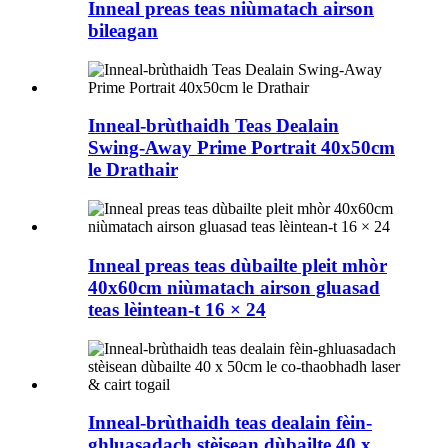
Inneal preas teas niùmatach airson
bileagan
Inneal-brùthaidh Teas Dealain
Swing-Away Prime Portrait 40x50cm
le Drathair
Inneal preas teas dùbailte pleit mhòr
40x60cm niùmatach airson gluasad
teas lèintean-t 16 × 24
Inneal-brùthaidh teas dealain fèin-
ghluasadach stèisean dùbailte 40 x