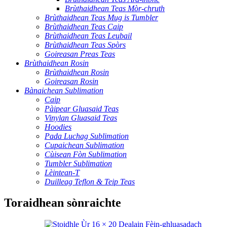
Brùthaidhean Teas Mòr-chruth
Brùthaidhean Teas Mug is Tumbler
Brùthaidhean Teas Caip
Brùthaidhean Teas Leubail
Brùthaidhean Teas Spòrs
Goireasan Preas Teas
Brùthaidhean Rosin
Brùthaidhean Rosin
Goireasan Rosin
Bànaichean Sublimation
Caip
Pàipear Gluasaid Teas
Vinylan Gluasaid Teas
Hoodies
Pada Luchag Sublimation
Cupaichean Sublimation
Cùisean Fòn Sublimation
Tumbler Sublimation
Lèintean-T
Duilleag Teflon & Teip Teas
Toraidhean sònraichte