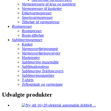
Varmepressere til krus og tumblere
Varmepresser til kasketter
Etiketvarmepresser
Sportsvarmepresser
Tilbehør til varmepresse
Rosinpresser
Rosinpresser
Rosin-tilbehør
Sublimeringsemner
Kasket
Varmeoverføringspapir
Varmeoverføringsvinyler
Hættetrøjer
Sublimering musemåtte
Sublimationskrus
Sublimering Telefoncovers
Sublimeringstumbler
T-shirts
Teflonplade og varmetape
Udvalgte produkter