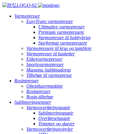
Varmepresser
EasyTrans varmepresser
Ultimative varmepresser
Premium varmepressere
Varmepresser til hobbybrug
Storformat varmepressere
Varmepressere til krus og tumblere
Varmepresser til kasketter
Etiketvarmepresser
Sportsvarmepresser
Maquina Sublimadoras
Tilbehør til varmepresse
Rosinpresser
Olieinfusermaskine
Rosinpresser
Rosin-tilbehør
Sublimeringsemner
Varmeoverføringspapir
Sublimeringspapir
Overførselspapir
Trimmer og skærer
Varmeoverføringsvinyler