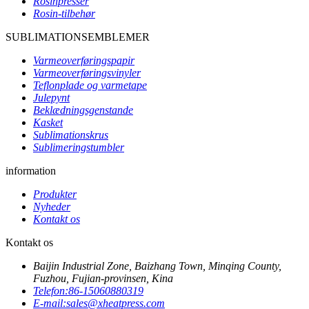
Rosinpresser
Rosin-tilbehør
SUBLIMATIONSEMBLEMER
Varmeoverføringspapir
Varmeoverføringsvinyler
Teflonplade og varmetape
Julepynt
Beklædningsgenstande
Kasket
Sublimationskrus
Sublimeringstumbler
information
Produkter
Nyheder
Kontakt os
Kontakt os
Baijin Industrial Zone, Baizhang Town, Minqing County,
Fuzhou, Fujian-provinsen, Kina
Telefon:
86-15060880319
E-mail:
sales@xheatpress.com