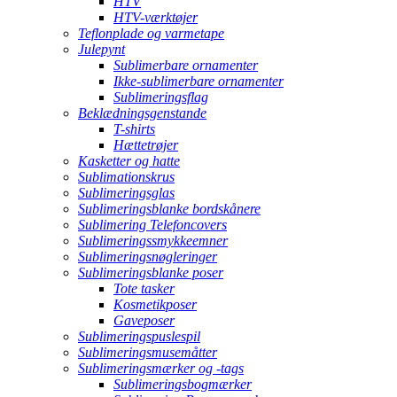
HTV
HTV-værktøjer
Teflonplade og varmetape
Julepynt
Sublimerbare ornamenter
Ikke-sublimerbare ornamenter
Sublimeringsflag
Beklædningsgenstande
T-shirts
Hættetrøjer
Kasketter og hatte
Sublimationskrus
Sublimeringsglas
Sublimeringsblanke bordskånere
Sublimering Telefoncovers
Sublimeringssmykkeemner
Sublimeringsnøgleringer
Sublimeringsblanke poser
Tote tasker
Kosmetikposer
Gaveposer
Sublimeringspuslespil
Sublimeringsmusemåtter
Sublimeringsmærker og -tags
Sublimeringsbogmærker