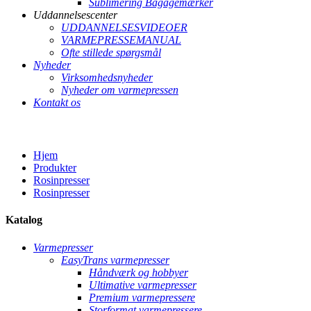
Sublimering Bagagemærker
Uddannelsescenter
UDDANNELSESVIDEOER
VARMEPRESSEMANUAL
Ofte stillede spørgsmål
Nyheder
Virksomhedsnyheder
Nyheder om varmepressen
Kontakt os
Hjem
Produkter
Rosinpresser
Rosinpresser
Katalog
Varmepresser
EasyTrans varmepresser
Håndværk og hobbyer
Ultimative varmepresser
Premium varmepressere
Storformat varmepressere