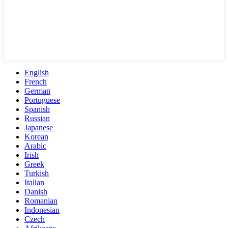
English
French
German
Portuguese
Spanish
Russian
Japanese
Korean
Arabic
Irish
Greek
Turkish
Italian
Danish
Romanian
Indonesian
Czech