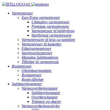
Varmepresser
EasyTrans varmepresser
Ultimative varmepresser
Premium varmepressere
Varmepresser til hobbybrug
Storformat varmepressere
Varmepressere til krus og tumblere
Varmepresser til kasketter
Etiketvarmepresser
Sportsvarmepresser
Maquina Sublimadoras
Tilbehør til varmepresse
Rosinpresser
Olieinfusermaskine
Rosinpresser
Rosin-tilbehør
Sublimeringsemner
Varmeoverføringspapir
Sublimeringspapir
Overførselspapir
Trimmer og skærer
Varmeoverføringsvinyler