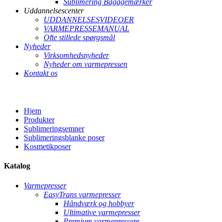
Sublimering Bagagemærker
Uddannelsescenter
UDDANNELSESVIDEOER
VARMEPRESSEMANUAL
Ofte stillede spørgsmål
Nyheder
Virksomhedsnyheder
Nyheder om varmepressen
Kontakt os
Hjem
Produkter
Sublimeringsemner
Sublimeringsblanke poser
Kosmetikposer
Katalog
Varmepresser
EasyTrans varmepresser
Håndværk og hobbyer
Ultimative varmepresser
Premium varmepressere