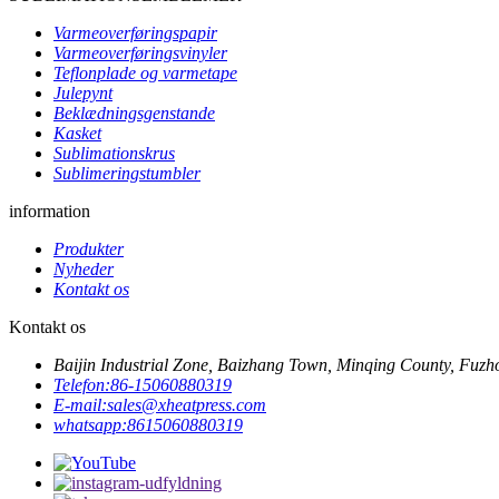
Varmeoverføringspapir
Varmeoverføringsvinyler
Teflonplade og varmetape
Julepynt
Beklædningsgenstande
Kasket
Sublimationskrus
Sublimeringstumbler
information
Produkter
Nyheder
Kontakt os
Kontakt os
Baijin Industrial Zone, Baizhang Town, Minqing County, Fuzh
Telefon:
86-15060880319
E-mail:
sales@xheatpress.com
whatsapp:
8615060880319