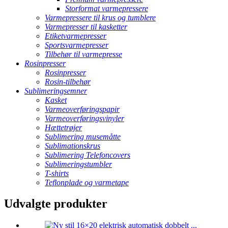
Storformat varmepressere
Varmepressere til krus og tumblere
Varmepresser til kasketter
Etiketvarmepresser
Sportsvarmepresser
Tilbehør til varmepresse
Rosinpresser
Rosinpresser
Rosin-tilbehør
Sublimeringsemner
Kasket
Varmeoverføringspapir
Varmeoverføringsvinyler
Hættetrøjer
Sublimering musemåtte
Sublimationskrus
Sublimering Telefoncovers
Sublimeringstumbler
T-shirts
Teflonplade og varmetape
Udvalgte produkter