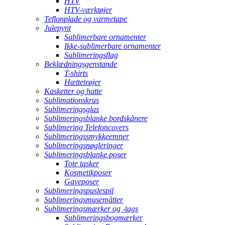
HTV
HTV-værktøjer
Teflonplade og varmetape
Julepynt
Sublimerbare ornamenter
Ikke-sublimerbare ornamenter
Sublimeringsflag
Beklædningsgenstande
T-shirts
Hættetrøjer
Kasketter og hatte
Sublimationskrus
Sublimeringsglas
Sublimeringsblanke bordskånere
Sublimering Telefoncovers
Sublimeringssmykkeemner
Sublimeringsnøgleringer
Sublimeringsblanke poser
Tote tasker
Kosmetikposer
Gaveposer
Sublimeringspuslespil
Sublimeringsmusemåtter
Sublimeringsmærker og -tags
Sublimeringsbogmærker