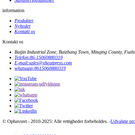
Sublimeringstumbler
information
Produkter
Nyheder
Kontakt os
Kontakt os
Baijin Industrial Zone, Baizhang Town, Minqing County, Fuzh
Telefon:
86-15060880319
E-mail:
sales@xheatpress.com
whatsapp:
8615060880319
© Ophavsret - 2010-2025: Alle rettigheder forbeholdes. -
Udvalgte pr