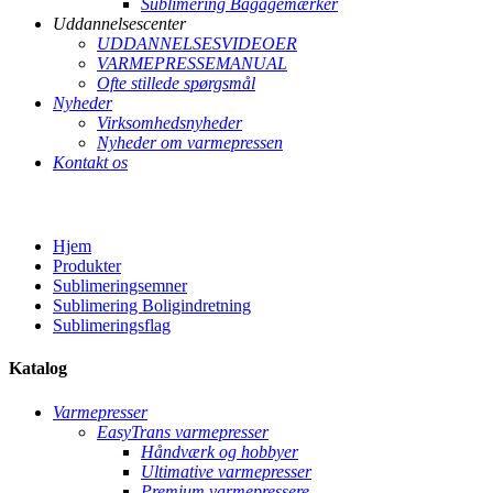
Sublimering Bagagemærker
Uddannelsescenter
UDDANNELSESVIDEOER
VARMEPRESSEMANUAL
Ofte stillede spørgsmål
Nyheder
Virksomhedsnyheder
Nyheder om varmepressen
Kontakt os
Hjem
Produkter
Sublimeringsemner
Sublimering Boligindretning
Sublimeringsflag
Katalog
Varmepresser
EasyTrans varmepresser
Håndværk og hobbyer
Ultimative varmepresser
Premium varmepressere