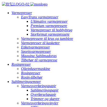
Varmepresser
EasyTrans varmepresser
Ultimative varmepresser
Premium varmepressere
Varmepresser til hobbybrug
Storformat varmepressere
Varmepressere til krus og tumblere
Varmepresser til kasketter
Etiketvarmepresser
Sportsvarmepresser
Maquina Sublimadoras
Tilbehør til varmepresse
Rosinpresser
Olieinfusermaskine
Rosinpresser
Rosin-tilbehør
Sublimeringsemner
Varmeoverføringspapir
Sublimeringspapir
Overførselspapir
Trimmer og skærer
Varmeoverføringsvinyler