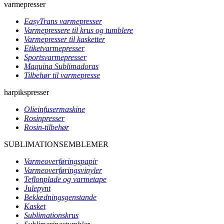
varmepresser
EasyTrans varmepresser
Varmepressere til krus og tumblere
Varmepresser til kasketter
Etiketvarmepresser
Sportsvarmepresser
Maquina Sublimadoras
Tilbehør til varmepresse
harpikspresser
Olieinfusermaskine
Rosinpresser
Rosin-tilbehør
SUBLIMATIONSEMBLEMER
Varmeoverføringspapir
Varmeoverføringsvinyler
Teflonplade og varmetape
Julepynt
Beklædningsgenstande
Kasket
Sublimationskrus