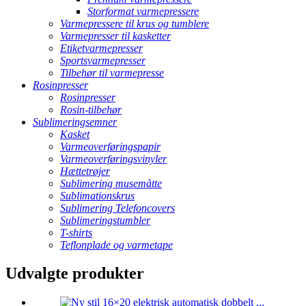
Storformat varmepressere
Varmepressere til krus og tumblere
Varmepresser til kasketter
Etiketvarmepresser
Sportsvarmepresser
Tilbehør til varmepresse
Rosinpresser
Rosinpresser
Rosin-tilbehør
Sublimeringsemner
Kasket
Varmeoverføringspapir
Varmeoverføringsvinyler
Hættetrøjer
Sublimering musemåtte
Sublimationskrus
Sublimering Telefoncovers
Sublimeringstumbler
T-shirts
Teflonplade og varmetape
Udvalgte produkter