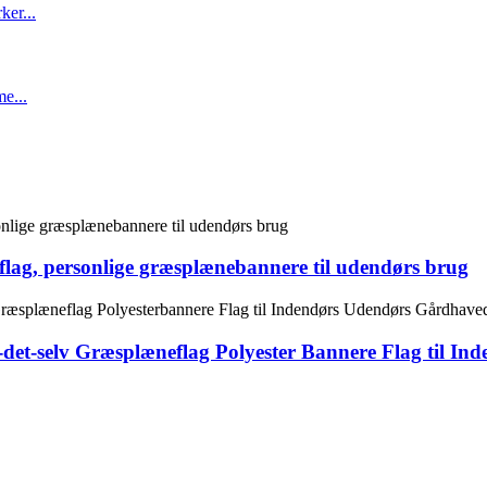
flag, personlige græsplænebannere til udendørs brug
et-selv Græsplæneflag Polyester Bannere Flag til Ind