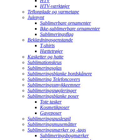
HTV
HTV-værktøjer
Teflonplade og varmetape
Julepynt
Sublimerbare ornamenter
Ikke-sublimerbare ornamenter
Sublimeringsflag
Beklædningsgenstande
T-shirts
Hættetrøjer
Kasketter og hatte
Sublimationskrus
Sublimeringsglas
Sublimeringsblanke bordskånere
Sublimering Telefoncovers
Sublimeringssmykkeemner
Sublimeringsnøgleringer
Sublimeringsblanke poser
Tote tasker
Kosmetikposer
Gaveposer
Sublimeringspuslespil
Sublimeringsmusemåtter
Sublimeringsmærker og -tags
Sublimeringsbogmærker