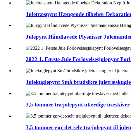
Juletræspynt Hængende tilbehør Dekoration
Julepynt Håndlavede Plysnisser Julemand
2022 1. Første Jule Forlovelsesjulepynt For
Julekuglepynt Små brudsikre juletræskugler 
3,5 tommer træjulepynt ufærdige træskiver
3,5 tommer gør-det-selv træjulepynt til ju