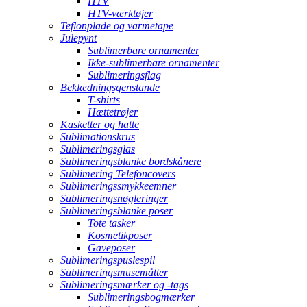
HTV
HTV-værktøjer
Teflonplade og varmetape
Julepynt
Sublimerbare ornamenter
Ikke-sublimerbare ornamenter
Sublimeringsflag
Beklædningsgenstande
T-shirts
Hættetrøjer
Kasketter og hatte
Sublimationskrus
Sublimeringsglas
Sublimeringsblanke bordskånere
Sublimering Telefoncovers
Sublimeringssmykkeemner
Sublimeringsnøgleringer
Sublimeringsblanke poser
Tote tasker
Kosmetikposer
Gaveposer
Sublimeringspuslespil
Sublimeringsmusemåtter
Sublimeringsmærker og -tags
Sublimeringsbogmærker