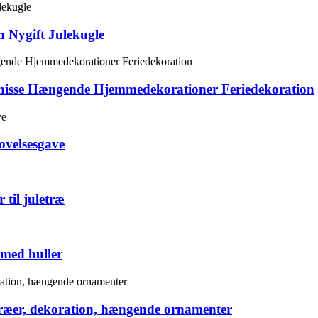
 Nygift Julekugle
enisse Hængende Hjemmedekorationer Feriedekoration
lovelsesgave
til juletræ
 med huller
letræer, dekoration, hængende ornamenter