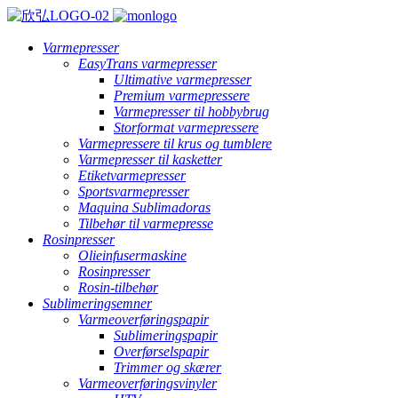
Varmepresser
EasyTrans varmepresser
Ultimative varmepresser
Premium varmepressere
Varmepresser til hobbybrug
Storformat varmepressere
Varmepressere til krus og tumblere
Varmepresser til kasketter
Etiketvarmepresser
Sportsvarmepresser
Maquina Sublimadoras
Tilbehør til varmepresse
Rosinpresser
Olieinfusermaskine
Rosinpresser
Rosin-tilbehør
Sublimeringsemner
Varmeoverføringspapir
Sublimeringspapir
Overførselspapir
Trimmer og skærer
Varmeoverføringsvinyler