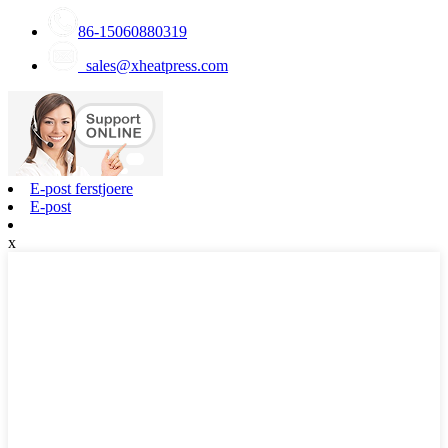
86-15060880319
sales@xheatpress.com
E-post ferstjoere
E-post
x