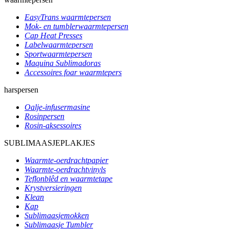
EasyTrans waarmtepersen
Mok- en tumblerwaarmtepersen
Cap Heat Presses
Labelwaarmtepersen
Sportwaarmtepersen
Maquina Sublimadoras
Accessoires foar waarmtepers
harspersen
Oalje-infusermasine
Rosinpersen
Rosin-aksessoires
SUBLIMAASJEPLAKJES
Waarmte-oerdrachtpapier
Waarmte-oerdrachtvinyls
Teflonblêd en waarmtetape
Krystversieringen
Klean
Kap
Sublimaasjemokken
Sublimaasje Tumbler