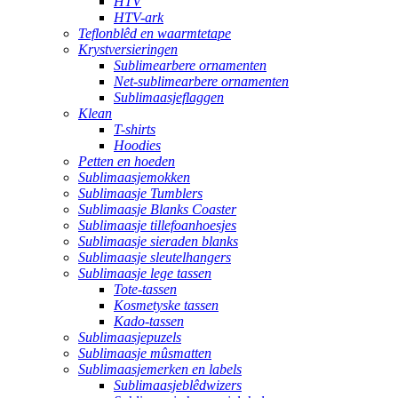
HTV
HTV-ark
Teflonblêd en waarmtetape
Krystversieringen
Sublimearbere ornamenten
Net-sublimearbere ornamenten
Sublimaasjeflaggen
Klean
T-shirts
Hoodies
Petten en hoeden
Sublimaasjemokken
Sublimaasje Tumblers
Sublimaasje Blanks Coaster
Sublimaasje tillefoanhoesjes
Sublimaasje sieraden blanks
Sublimaasje sleutelhangers
Sublimaasje lege tassen
Tote-tassen
Kosmetyske tassen
Kado-tassen
Sublimaasjepuzels
Sublimaasje mûsmatten
Sublimaasjemerken en labels
Sublimaasjeblêdwizers