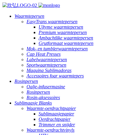
Waarmtepersen
EasyTrans waarmtepersen
Ultyme waarmtepersen
Premium waarmtepersen
Ambachtlike waarmtepersen
Grutformaat waarmtepersen
Mok- en tumblerwaarmtepersen
Cap Heat Presses
Labelwaarmtepersen
Sportwaarmtepersen
Maquina Sublimadoras
Accessoires foar waarmtepers
Rosinpersen
Oalje-infusermasine
Rosinpersen
Rosin-aksessoires
Sublimaasje Blanks
Waarmte-oerdrachtpapier
Sublimaasjepapier
Oerdrachtpapier
Trimmer en snijder
Waarmte-oerdrachtvinyls