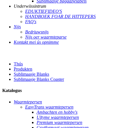
Sublimaasje bagaazjelabels
Underwiissintrum
EDUKTIEFIDEO'S
HANDBOEK FOAR DE HITTEPERS
FAQ's
Nijs
Bedriuwsnijs
Nijs oer waarmteparse
Kontakt mei ús opnimme
Thús
Produkten
Sublimaasje Blanks
Sublimaasje Blanks Coaster
Katalogus
Waarmtepersen
EasyTrans waarmtepersen
Ambachten en hobby's
Ultyme waarmtepersen
Premium waarmtepersen
Grutformaat waarmtepersen