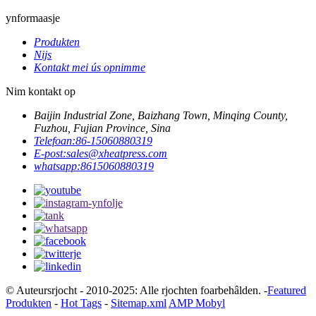
ynformaasje
Produkten
Nijs
Kontakt mei ús opnimme
Nim kontakt op
Baijin Industrial Zone, Baizhang Town, Minqing County,
Fuzhou, Fujian Province, Sina
Telefoan:
86-15060880319
E-post:
sales@xheatpress.com
whatsapp:
8615060880319
© Auteursrjocht - 2010-2025: Alle rjochten foarbehâlden. -
Featured
Produkten
-
Hot Tags
-
Sitemap.xml
AMP Mobyl