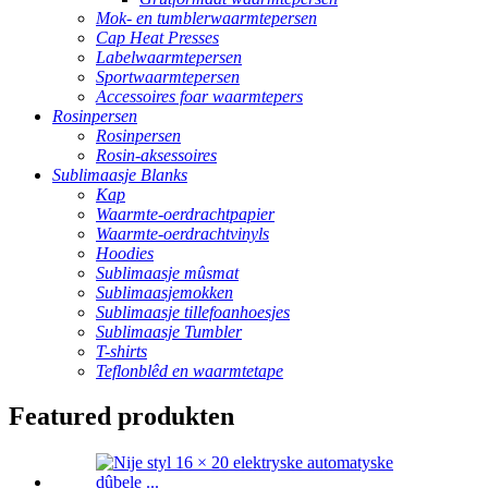
Mok- en tumblerwaarmtepersen
Cap Heat Presses
Labelwaarmtepersen
Sportwaarmtepersen
Accessoires foar waarmtepers
Rosinpersen
Rosinpersen
Rosin-aksessoires
Sublimaasje Blanks
Kap
Waarmte-oerdrachtpapier
Waarmte-oerdrachtvinyls
Hoodies
Sublimaasje mûsmat
Sublimaasjemokken
Sublimaasje tillefoanhoesjes
Sublimaasje Tumbler
T-shirts
Teflonblêd en waarmtetape
Featured produkten