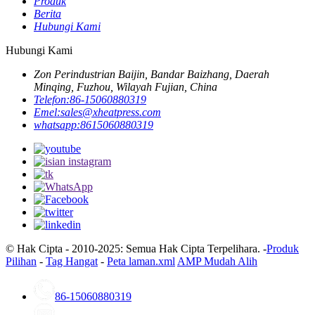
Produk
Berita
Hubungi Kami
Hubungi Kami
Zon Perindustrian Baijin, Bandar Baizhang, Daerah
Minqing, Fuzhou, Wilayah Fujian, China
Telefon:
86-15060880319
Emel:
sales@xheatpress.com
whatsapp:
8615060880319
© Hak Cipta - 2010-2025: Semua Hak Cipta Terpelihara. -
Produk
Pilihan
-
Tag Hangat
-
Peta laman.xml
AMP Mudah Alih
86-15060880319