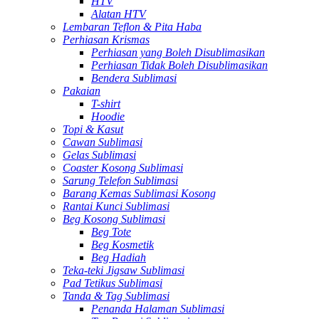
HTV
Alatan HTV
Lembaran Teflon & Pita Haba
Perhiasan Krismas
Perhiasan yang Boleh Disublimasikan
Perhiasan Tidak Boleh Disublimasikan
Bendera Sublimasi
Pakaian
T-shirt
Hoodie
Topi & Kasut
Cawan Sublimasi
Gelas Sublimasi
Coaster Kosong Sublimasi
Sarung Telefon Sublimasi
Barang Kemas Sublimasi Kosong
Rantai Kunci Sublimasi
Beg Kosong Sublimasi
Beg Tote
Beg Kosmetik
Beg Hadiah
Teka-teki Jigsaw Sublimasi
Pad Tetikus Sublimasi
Tanda & Tag Sublimasi
Penanda Halaman Sublimasi