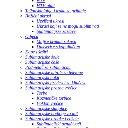
HTV
HTV alati
Teflonska folija i traka za grijanje
Božićni ukrasi
Uzvišeni ukrasi
Ukrasi koji se ne mogu sublimirati
Sublimacijske zastave
Odjeća
Majice kratkih rukava
Dukserice s kapuljačom
Kape i šeširi
Sublimacijske šolje
Sublimacijske čaše
Podmetač za sublimaciju
Sublimacijske futrole za telefone
Sublimacijski nakit
Sublimacijski privjesci za ključeve
Sublimacijske prazne vrećice
Torbe
Kozmetičke torbice
Poklon vrećice
Sublimacijske slagalice
Sublimacijske podloge za miš
Sublimacijske oznake i etikete
Sublimacijski označivači