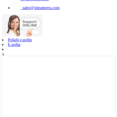
sales@xheatpress.com
Pošalji e-poštu
E-pošta
x