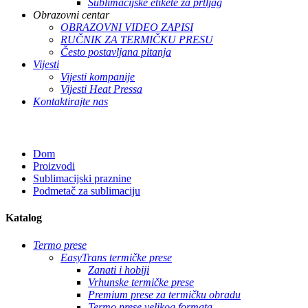
Sublimacijske etikete za prtljag
Obrazovni centar
OBRAZOVNI VIDEO ZAPISI
RUČNIK ZA TERMIČKU PRESU
Često postavljana pitanja
Vijesti
Vijesti kompanije
Vijesti Heat Pressa
Kontaktirajte nas
Dom
Proizvodi
Sublimacijski praznine
Podmetač za sublimaciju
Katalog
Termo prese
EasyTrans termičke prese
Zanati i hobiji
Vrhunske termičke prese
Premium prese za termičku obradu
Termo prese velikog formata