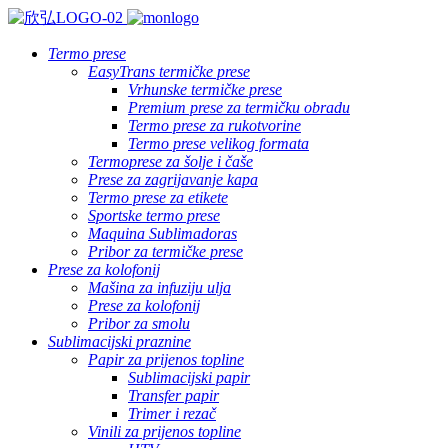
Termo prese
EasyTrans termičke prese
Vrhunske termičke prese
Premium prese za termičku obradu
Termo prese za rukotvorine
Termo prese velikog formata
Termoprese za šolje i čaše
Prese za zagrijavanje kapa
Termo prese za etikete
Sportske termo prese
Maquina Sublimadoras
Pribor za termičke prese
Prese za kolofonij
Mašina za infuziju ulja
Prese za kolofonij
Pribor za smolu
Sublimacijski praznine
Papir za prijenos topline
Sublimacijski papir
Transfer papir
Trimer i rezač
Vinili za prijenos topline