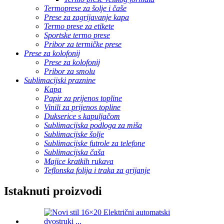
Termoprese za šolje i čaše
Prese za zagrijavanje kapa
Termo prese za etikete
Sportske termo prese
Pribor za termičke prese
Prese za kolofonij
Prese za kolofonij
Pribor za smolu
Sublimacijski praznine
Kapa
Papir za prijenos topline
Vinili za prijenos topline
Dukserice s kapuljačom
Sublimacijska podloga za miša
Sublimacijske šolje
Sublimacijske futrole za telefone
Sublimacijska čaša
Majice kratkih rukava
Teflonska folija i traka za grijanje
Istaknuti proizvodi