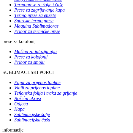
Termoprese za šolje i čaše
Prese za zagrijavanje kapa
Termo prese za etikete
Sportske termo prese
Maquina Sublimadoras
Pribor za termičke prese
prese za kolofonij
Mašina za infuziju ulja
Prese za kolofonij
Pribor za smolu
SUBLIMACIJSKI PORCI
Papir za prijenos topline
Vinili za prijenos topline
Teflonska folija i traka za grijanje
Božićni ukrasi
Odjeća
Kapa
Sublimacijske šolje
Sublimacijska čaša
informacije