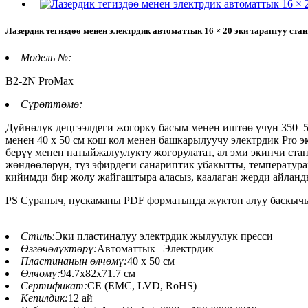
Лазердик тегиздөө менен электрдик автоматтык 16 × 20 эки тараптуу ст
Модель №:
B2-2N ProMax
Сүрөттөмө:
Дүйнөлүк деңгээлдеги жогорку басым менен иштөө үчүн 350–5
менен 40 x 50 см кош кол менен башкарылуучу электрдик Pro 
берүү менен натыйжалуулукту жогорулатат, ал эми экинчи ста
жөндөөлөрүн, түз эфирдеги санариптик убакытты, температу
кийимди бир жолу жайгаштыра аласыз, каалаган жерди айланды
PS Сураныч, нускаманы PDF форматында жүктөп алуу баскычы
Стиль:
Эки пластиналуу электрдик жылуулук пресси
Өзгөчөлүктөрү:
Автоматтык | Электрдик
Пластинанын өлчөмү:
40 x 50 см
Өлчөмү:
94.7x82x71.7 см
Сертификат:
CE (EMC, LVD, RoHS)
Кепилдик:
12 ай