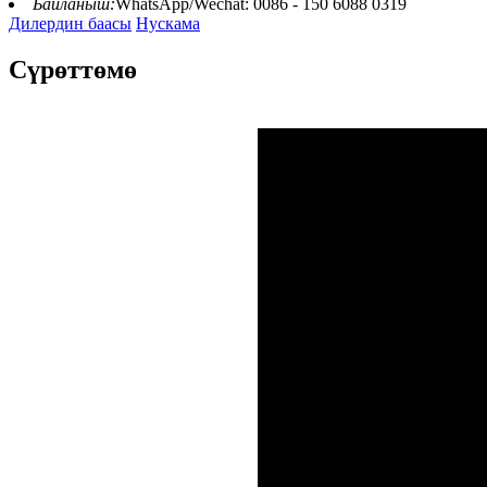
Байланыш:
WhatsApp/Wechat: 0086 - 150 6088 0319
Дилердин баасы
Нускама
Сүрөттөмө