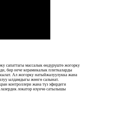
рку сапаттагы массалык өндүрүштө жогорку
ди, бир нече керамикалык плиткаларды
 кылат. Ал жогорку натыйжалуулукка жана
жылуу ылдамдыгы жөнгө салынат.
ран контроллери жана түз эфирдеги
а лазердик локатор өзүнчө сатылышы