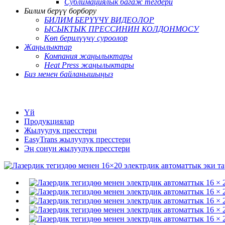
Сублимациялык багаж тегдери
Билим берүү борбору
БИЛИМ БЕРҮҮЧҮ ВИДЕОЛОР
ЫСЫКТЫК ПРЕССИНИН КОЛДОНМОСУ
Көп берилүүчү суроолор
Жаңылыктар
Компания жаңылыктары
Heat Press жаңылыктары
Биз менен байланышыңыз
Үй
Продукциялар
Жылуулук пресстери
EasyTrans жылуулук пресстери
Эң сонун жылуулук пресстери