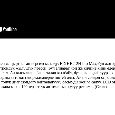
нен жаңыртылган версиясы, коду: FJXHB2-2N Pro Max, бул жого
трондук жылуулук пресси. Бул аппарат чоң же кичине кийимдер
 алат. Ал кысылган абаны талап кылбайт, бул аны ыңгайлуураак
 жарым автоматтык режимдерде иштей алат. Анын солдон оңго 
толук диапазондогу кайталануучу басымды жөнгө салуу, LCD эк
у жана макс. 120 мүнөттүк автоматтык күтүү режими. (Стол жан