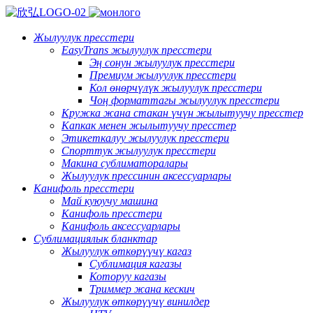
Жылуулук пресстери
EasyTrans жылуулук пресстери
Эң сонун жылуулук пресстери
Премиум жылуулук пресстери
Кол өнөрчүлүк жылуулук пресстери
Чоң форматтагы жылуулук пресстери
Кружка жана стакан үчүн жылытуучу пресстер
Капкак менен жылытуучу пресстер
Этикеткалуу жылуулук пресстери
Спорттук жылуулук пресстери
Макина сублиматоралары
Жылуулук прессинин аксессуарлары
Канифоль пресстери
Май куюучу машина
Канифоль пресстери
Канифоль аксессуарлары
Сублимациялык бланктар
Жылуулук өткөрүүчү кагаз
Сублимация кагазы
Которуу кагазы
Триммер жана кескич
Жылуулук өткөрүүчү винилдер