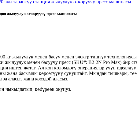
анция жылуулук өткөрүүчү пресс машинасы
00 кг жылуулук менен басуу менен электр тиштүү технологияс
эки жылуулук менен басуучу пресс (SKU#: B2-2N Pro Max) бир 
нция иштеп жатат. Ал көп көлөмдөгү операциялар үчүн идеалдуу
раны жана басымды көрсөтүүнү сунуштайт. Мындан тышкары, тө
ра аласыз жана кооздой аласыз.
н чыкылдатып, көбүрөөк окуңуз.