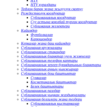
HTV
HTV куралдары
Тефлон барак жана жылуулук скотчу
Рождестволук кооздуктар
Сублимациялык кооздуктар
Суу астына коюлбай турган кооздуктар
Сублимация желектери
Кийимдер
Футболкалар
Капюшондор
Кепкалар жана баш кийимдер
Сублимация кружкалары
Сублимациялык стакандар
Сублимациялык бланктар үчүн жээкчелер
Сублимациялык телефон каптары
Сублимациялык зергер буюмдарынын бланктары
Сублимациялык ачкыч чынжырлар
Сублимациялык бош баштыктар
Сумкалар
Косметикалык баштыктар
Белек баштыктары
Сублимациялык пазлдар
Сублимациялык чычкан жаздыкчалары
Сублимация белгилери жана тегдери
Сублимациялык кыстармалар