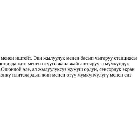
ы менен иштейт. Эки жылуулук менен басып чыгаруу станциясы
станцияда жип менен өтүүгө жана жайгаштырууга мүмкүндүк
. Ошондой эле, ал жылуулуксуз жумуш ордун, сенсордук экран
мөнкү плиталардын жип менен өтүү мүмкүнчүлүгү менен сиз