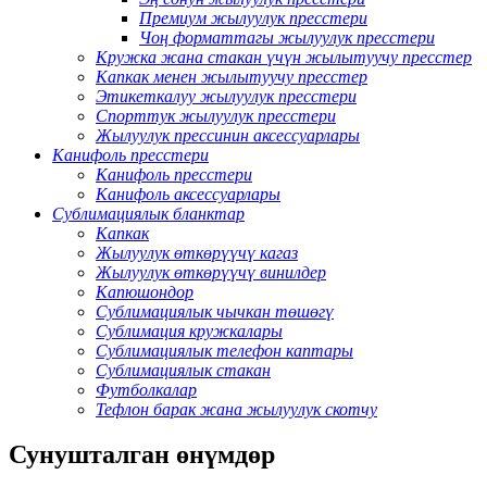
Премиум жылуулук пресстери
Чоң форматтагы жылуулук пресстери
Кружка жана стакан үчүн жылытуучу пресстер
Капкак менен жылытуучу пресстер
Этикеткалуу жылуулук пресстери
Спорттук жылуулук пресстери
Жылуулук прессинин аксессуарлары
Канифоль пресстери
Канифоль пресстери
Канифоль аксессуарлары
Сублимациялык бланктар
Капкак
Жылуулук өткөрүүчү кагаз
Жылуулук өткөрүүчү винилдер
Капюшондор
Сублимациялык чычкан төшөгү
Сублимация кружкалары
Сублимациялык телефон каптары
Сублимациялык стакан
Футболкалар
Тефлон барак жана жылуулук скотчу
Сунушталган өнүмдөр