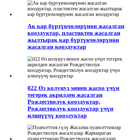
Ак кар бүртүкчөлөрүнөн жасалган
кооздуктар, пластиктен жасалган
жылтырак кар бүртүкчөлөрүнөн
жасалган кооздуктар
022 Өз колуңуз менен жасоо үчүн
тегерек акрилден жасалган
Рождестволук кооздуктар,
Рождестволук кооздуктар үчүн
илинүүчү кооздуктар