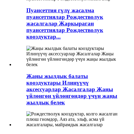
Пуансеттия гүлү жасалма
пуансеттиялар Рождестволук
жасалгалар Жаркыраган
пуансеттиялар Рождестволук
кооздуктар...
Жаңы жылдык балаты
кооздуктары Илинүүчү
аксессуарлар Жасалгалар Жаңы
үйлөнгөн үйлөнгөндөр үчүн жаңы
жылдык белек