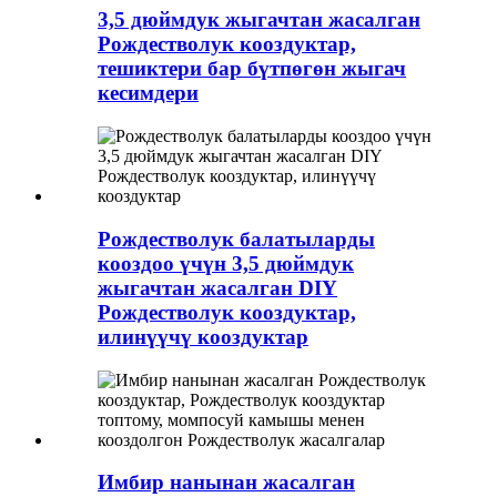
3,5 дюймдук жыгачтан жасалган
Рождестволук кооздуктар,
тешиктери бар бүтпөгөн жыгач
кесимдери
Рождестволук балатыларды
кооздоо үчүн 3,5 дюймдук
жыгачтан жасалган DIY
Рождестволук кооздуктар,
илинүүчү кооздуктар
Имбир нанынан жасалган