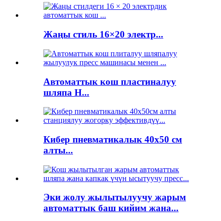
Жаңы стиль 16×20 электр...
Автоматтык кош пластиналуу
шляпа H...
Кибер пневматикалык 40x50 см
алты...
Эки жолу жылытылуучу жарым
автоматтык баш кийим жана...