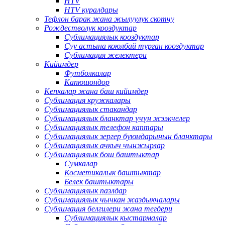
HTV
HTV куралдары
Тефлон барак жана жылуулук скотчу
Рождестволук кооздуктар
Сублимациялык кооздуктар
Суу астына коюлбай турган кооздуктар
Сублимация желектери
Кийимдер
Футболкалар
Капюшондор
Кепкалар жана баш кийимдер
Сублимация кружкалары
Сублимациялык стакандар
Сублимациялык бланктар үчүн жээкчелер
Сублимациялык телефон каптары
Сублимациялык зергер буюмдарынын бланктары
Сублимациялык ачкыч чынжырлар
Сублимациялык бош баштыктар
Сумкалар
Косметикалык баштыктар
Белек баштыктары
Сублимациялык пазлдар
Сублимациялык чычкан жаздыкчалары
Сублимация белгилери жана тегдери
Сублимациялык кыстармалар