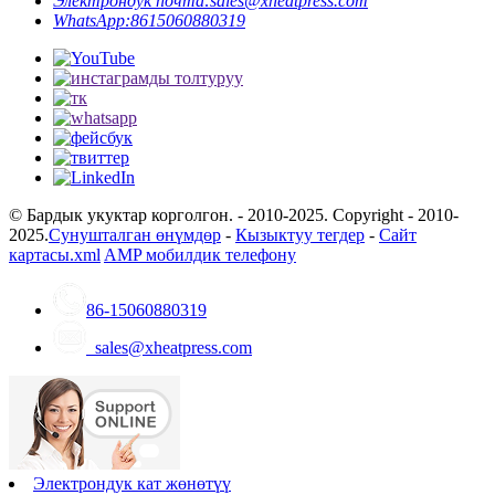
Электрондук почта:
sales@xheatpress.com
WhatsApp:
8615060880319
© Бардык укуктар корголгон. - 2010-2025. Copyright - 2010-
2025.
Сунушталган өнүмдөр
-
Кызыктуу тегдер
-
Сайт
картасы.xml
AMP мобилдик телефону
86-15060880319
sales@xheatpress.com
Электрондук кат жөнөтүү