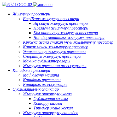
Жылуулук пресстери
EasyTrans жылуулук пресстери
Эң сонун жылуулук пресстери
Премиум жылуулук пресстери
Кол өнөрчүлүк жылуулук пресстери
Чоң форматтагы жылуулук пресстери
Кружка жана стакан үчүн жылытуучу пресстер
Капкак менен жылытуучу пресстер
Этикеткалуу жылуулук пресстери
Спорттук жылуулук пресстери
Макина сублиматоралары
Жылуулук прессинин аксессуарлары
Канифоль пресстери
Май куюучу машина
Канифоль пресстери
Канифоль аксессуарлары
Сублимациялык бланктар
Жылуулук өткөрүүчү кагаз
Сублимация кагазы
Которуу кагазы
Триммер жана кескич
Жылуулук өткөрүүчү винилдер