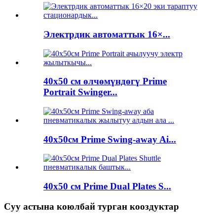
Электрдик автоматтык 16×...
40x50 см өлчөмүндөгү Prime
Portrait Swinger...
40x50см Prime Swing-away Ai...
40x50 см Prime Dual Plates S...
Суу астына коюлбай турган кооздуктар