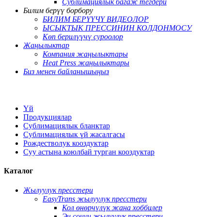
Сублимациялык багаж тегдери
Билим берүү борбору
БИЛИМ БЕРҮҮЧҮ ВИДЕОЛОР
ЫСЫКТЫК ПРЕССИНИН КОЛДОНМОСУ
Көп берилүүчү суроолор
Жаңылыктар
Компания жаңылыктары
Heat Press жаңылыктары
Биз менен байланышыңыз
Үй
Продукциялар
Сублимациялык бланктар
Сублимациялык үй жасалгасы
Рождестволук кооздуктар
Суу астына коюлбай турган кооздуктар
Каталог
Жылуулук пресстери
EasyTrans жылуулук пресстери
Кол өнөрчүлүк жана хоббилер
Эң сонун жылуулук пресстери