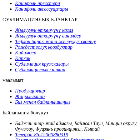
Канифоль пресстери
Канифоль аксессуарлары
СУБЛИМАЦИЯЛЫК БЛАНКТАР
Жылуулук өткөрүүчү кагаз
Жылуулук өткөрүүчү винилдер
Тефлон барак жана жылуулук скотчу
Рождестволук кооздуктар
Кийимдер
Капкак
Сублимация кружкалары
Сублимациялык стакан
маалымат
Продукциялар
Жаңылыктар
Биз менен байланышыңыз
Байланышта болуңуз
Байжин өнөр жай аймагы, Байжан Таун, Минцин округу,
Фучжоу, Фуцзянь провинциясы, Кытай
Телефон:
86-15060880319