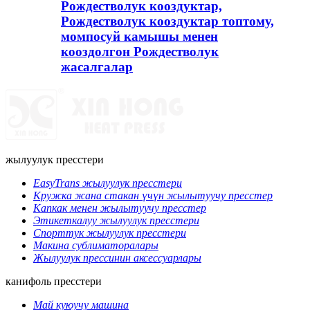
Рождестволук кооздуктар,
Рождестволук кооздуктар топтому,
момпосуй камышы менен
кооздолгон Рождестволук
жасалгалар
жылуулук пресстери
EasyTrans жылуулук пресстери
Кружка жана стакан үчүн жылытуучу пресстер
Капкак менен жылытуучу пресстер
Этикеткалуу жылуулук пресстери
Спорттук жылуулук пресстери
Макина сублиматоралары
Жылуулук прессинин аксессуарлары
канифоль пресстери
Май куюучу машина