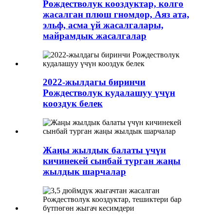
Рождестволук кооздуктар, колго
жасалган плюш гномдор, Аяз ата,
эльф, асма үй жасалгалары,
майрамдык жасалгалар
2022-жылдагы биринчи
Рождестволук кудалашуу үчүн
кооздук белек
Жаңы жылдык балаты үчүн
кичинекей сынбай турган жаңы
жылдык шарчалар