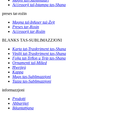
Magni tas-Sublimaturi
Aċċessorji tal-Istampa tas-Sħana
preses tar-rożin
Magna tal-Infuser taż-Żejt
Preses tar-Rosin
Aċċessorji tar-Rożin
BLANKS TAS-SUBLIMAZZJONI
Karta tat-Trasferiment tas-Sħana
Vinilji tat-Trasferiment tas-Sħana
Folja tat-Teflon u Tejp tas-Sħana
Ornamenti tal-Milied
Ħwejjeġ
Kappa
Mugs tas-Sublimazzjoni
Tazza tas-Sublimazzjoni
informazzjoni
Prodotti
Aħbarijiet
Ikkuntattjana