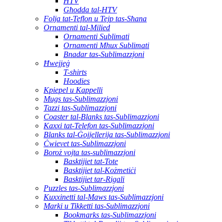
HTV
Għodda tal-HTV
Folja tat-Teflon u Tejp tas-Sħana
Ornamenti tal-Milied
Ornamenti Sublimati
Ornamenti Mhux Sublimati
Bnadar tas-Sublimazzjoni
Ħwejjeġ
T-shirts
Hoodies
Kpiepel u Kappelli
Mugs tas-Sublimazzjoni
Tazzi tas-Sublimazzjoni
Coaster tal-Blanks tas-Sublimazzjoni
Kaxxi tat-Telefon tas-Sublimazzjoni
Blanks tal-Ġojjellerija tas-Sublimazzjoni
Ċwievet tas-Sublimazzjoni
Boroż vojta tas-sublimazzjoni
Basktijiet tat-Tote
Basktijiet tal-Kożmetiċi
Basktijiet tar-Rigali
Puzzles tas-Sublimazzjoni
Kuxxinetti tal-Maws tas-Sublimazzjoni
Marki u Tikketti tas-Sublimazzjoni
Bookmarks tas-Sublimazzjoni