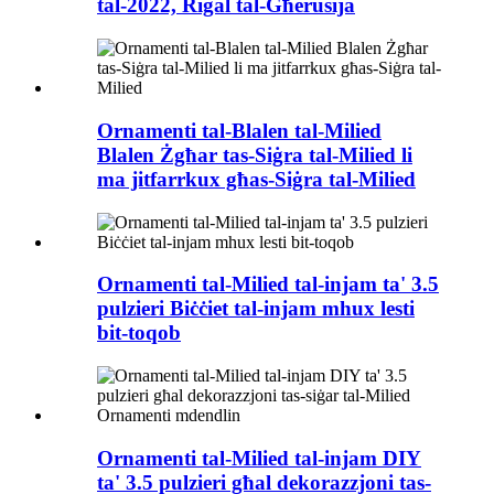
tal-2022, Rigal tal-Għerusija
Ornamenti tal-Blalen tal-Milied
Blalen Żgħar tas-Siġra tal-Milied li
ma jitfarrkux għas-Siġra tal-Milied
Ornamenti tal-Milied tal-injam ta' 3.5
pulzieri Biċċiet tal-injam mhux lesti
bit-toqob
Ornamenti tal-Milied tal-injam DIY
ta' 3.5 pulzieri għal dekorazzjoni tas-