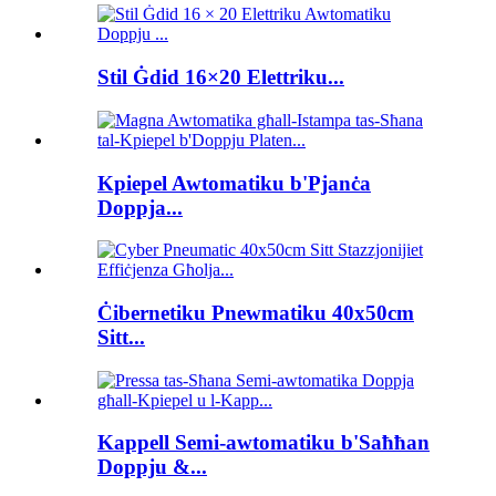
Stil Ġdid 16×20 Elettriku...
Kpiepel Awtomatiku b'Pjanċa
Doppja...
Ċibernetiku Pnewmatiku 40x50cm
Sitt...
Kappell Semi-awtomatiku b'Saħħan
Doppju &...