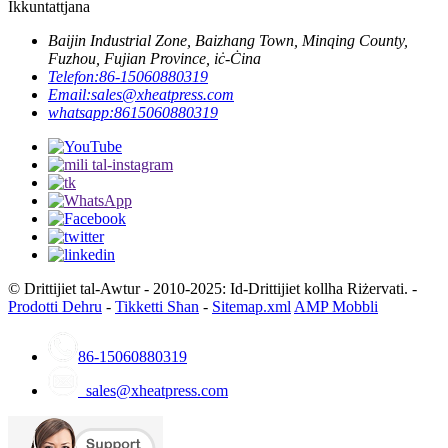
Ikkuntattjana
Baijin Industrial Zone, Baizhang Town, Minqing County,
Fuzhou, Fujian Province, iċ-Ċina
Telefon:
86-15060880319
Email:
sales@xheatpress.com
whatsapp:
8615060880319
© Drittijiet tal-Awtur - 2010-2025: Id-Drittijiet kollha Riżervati. -
Prodotti Dehru
-
Tikketti Sħan
-
Sitemap.xml
AMP Mobbli
86-15060880319
sales@xheatpress.com