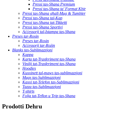
Pressi tas-Sħana Premium
Pressi tas-Sħana ta' Format Kbir
Pressi tas-Sħana għall-Mug & Tumbler
Pressi tas-Sħana tal-Kap
Pressi tas-Sħana tat-Tikketti
Pressi tas-Sħana Sportivi
Aċċessorji tal-Istampa tas-Sħana
Preses tar-Rosin
Preses tar-Rosin
Aċċessorji tar-Rożin
Blanks tas-Sublimazzjoni
Kappa
Karta tat-Trasferiment tas-Sħana
Vinilji tat-Trasferiment tas-Sħana
Hoodies
Kuxxinett tal-maws tas-sublimazzjoni
Mugs tas-Sublimazzjoni
Kaxxi tat-Telefon tas-Sublimazzjoni
Tazza tas-Sublimazzjoni
T-shirts
Folja tat-Teflon u Tejp tas-Sħana
Prodotti Dehru