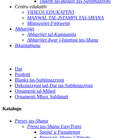
Tikketti tal-Bagalji tas-Sublimazzjoni
Ċentru edukattiv
VIDEOS EDUKATTIVI
MANWAL TAL-ISTAMPA TAS-SĦANA
Mistoqsijiet Frekwenti
Aħbarijiet
Aħbarijiet tal-Kumpanija
Aħbarijiet dwar l-Istampa tas-Sħana
Ikkuntattjana
Dar
Prodotti
Blanks tas-Sublimazzjoni
Dekorazzjoni tad-Dar tas-Sublimazzjoni
Ornamenti tal-Milied
Ornamenti Mhux Sublimati
Katalogu
Preses tas-Sħana
Pressi tas-Sħana EasyTrans
Snajja' u Passatempi
Pressi tas-Sħana Ultimate