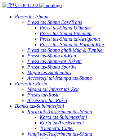
Preses tas-Sħana
Pressi tas-Sħana EasyTrans
Pressi tas-Sħana Ultimate
Pressi tas-Sħana Premium
Pressi tas-Sħana tal-Artiġjanat
Pressi tas-Sħana ta' Format Kbir
Pressi tas-Sħana għall-Mug & Tumbler
Pressi tas-Sħana tal-Kap
Pressi tas-Sħana tat-Tikketti
Pressi tas-Sħana Sportivi
Magni tas-Sublimaturi
Aċċessorji tal-Istampa tas-Sħana
Preses tar-Rosin
Magna tal-Infuser taż-Żejt
Preses tar-Rosin
Aċċessorji tar-Rożin
Blanks tas-Sublimazzjoni
Karta tat-Trasferiment tas-Sħana
Karta tas-Sublimazzjoni
Karta tat-Trasferiment
Trimmer u Cutter
Vinilji tat-Trasferiment tas-Sħana