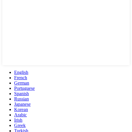
English
French
German
Portuguese
Spanish
Russian
Japanese
Korean
Arabic
Irish
Greek
Turkish