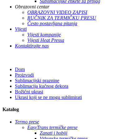
Sublimacijske etikete za prtljag
Obrazovni centar
OBRAZOVNI VIDEO ZAPISI
RUČNIK ZA TERMIČKU PRESU
Često postavljana pitanja
Vijesti
Vijesti kompanije
Vijesti Heat Pressa
Kontaktirajte nas
Dom
Proizvodi
Sublimacijski praznine
Sublimacija kućnog dekora
Božićni ukrasi
Ukrasi koji se ne mogu sublimirati
Katalog
Termo prese
EasyTrans termičke prese
Zanati i hobiji
Vrhunske termičke prese