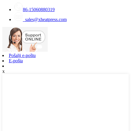
86-15060880319
sales@xheatpress.com
Pošalji e-poštu
E-pošta
x