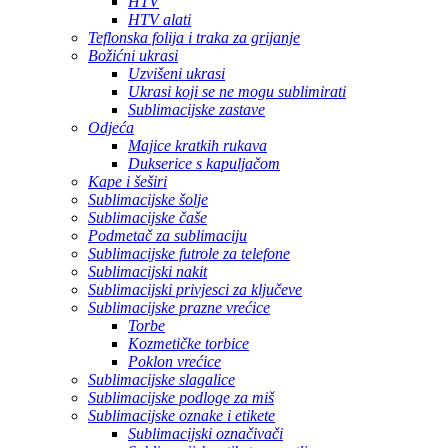
HTV
HTV alati
Teflonska folija i traka za grijanje
Božićni ukrasi
Uzvišeni ukrasi
Ukrasi koji se ne mogu sublimirati
Sublimacijske zastave
Odjeća
Majice kratkih rukava
Dukserice s kapuljačom
Kape i šeširi
Sublimacijske šolje
Sublimacijske čaše
Podmetač za sublimaciju
Sublimacijske futrole za telefone
Sublimacijski nakit
Sublimacijski privjesci za ključeve
Sublimacijske prazne vrećice
Torbe
Kozmetičke torbice
Poklon vrećice
Sublimacijske slagalice
Sublimacijske podloge za miš
Sublimacijske oznake i etikete
Sublimacijski označivači