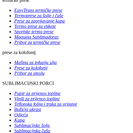
termičke prese
EasyTrans termičke prese
Termoprese za šolje i čaše
Prese za zagrijavanje kapa
Termo prese za etikete
Sportske termo prese
Maquina Sublimadoras
Pribor za termičke prese
prese za kolofonij
Mašina za infuziju ulja
Prese za kolofonij
Pribor za smolu
SUBLIMACIJSKI PORCI
Papir za prijenos topline
Vinili za prijenos topline
Teflonska folija i traka za grijanje
Božićni ukrasi
Odjeća
Kapa
Sublimacijske šolje
Sublimacijska čaša