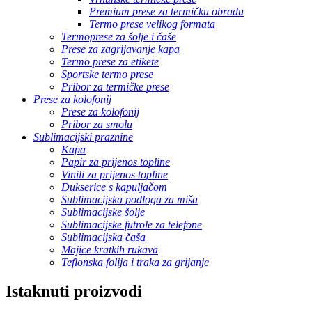
Premium prese za termičku obradu
Termo prese velikog formata
Termoprese za šolje i čaše
Prese za zagrijavanje kapa
Termo prese za etikete
Sportske termo prese
Pribor za termičke prese
Prese za kolofonij
Prese za kolofonij
Pribor za smolu
Sublimacijski praznine
Kapa
Papir za prijenos topline
Vinili za prijenos topline
Dukserice s kapuljačom
Sublimacijska podloga za miša
Sublimacijske šolje
Sublimacijske futrole za telefone
Sublimacijska čaša
Majice kratkih rukava
Teflonska folija i traka za grijanje
Istaknuti proizvodi