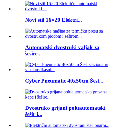
Novi stil 16×20 Elektri...
Automatski dvostruki valjak za
šešire...
Cyber ​​Pneumatic 40x50cm Šest...
Dvostruko grijani poluautomatski
šešir i...