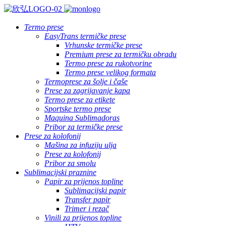
Termo prese
EasyTrans termičke prese
Vrhunske termičke prese
Premium prese za termičku obradu
Termo prese za rukotvorine
Termo prese velikog formata
Termoprese za šolje i čaše
Prese za zagrijavanje kapa
Termo prese za etikete
Sportske termo prese
Maquina Sublimadoras
Pribor za termičke prese
Prese za kolofonij
Mašina za infuziju ulja
Prese za kolofonij
Pribor za smolu
Sublimacijski praznine
Papir za prijenos topline
Sublimacijski papir
Transfer papir
Trimer i rezač
Vinili za prijenos topline