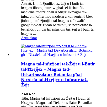
Astratt: L-infużjonijiet taż-żejt u l-butir tal-
ħxejjex ilhom jintużaw għal sekli sħaħ fil-
mediċina tradizzjonali u t-tisjir. Il-magni tal-
infużjoni joffru mod modern u konvenjenti biex
jinħolqu infużjonijiet tal-ħxejjex ta’ kwalità
għolja fid-dar. F’dan l-artikolu, se nesploraw il-
benefiċċji u l-użi tal-infużjoni taż-żejt u l-butir tal-
ħxejjex ...
Aqra aktar
Magna tal-Infużjoni taż-Żejt u l-Butir
tal-Ħxejjex – Magna tad-
Dekarbossilatur Botaniku għal
Nixxiefa tal-Ħxejjex u Infusur taż-
Żejt
23-03-22
Titlu: Magna tal-Infużjoni taż-Żejt u l-Butir tal-
Ħxejjex - Magna tad-Dekarbossilatur Botaniku
għal Dryer tal-Ħxejjex u Infużur taż-Żejt