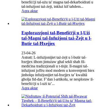
benefiċċji tal-użu ta' magna tad-dekarboidrati u
tal-infużjoni taż-żejt, inkluż kif taħdem...
Aqra aktar
Esplorazzjoni tal-Benefiċċji u l-Użi
tal-Magni tal-Infużjoni taż-Żejt u l-
Butir tal-Ħxejjex
23-04-26
Astratt: L-infużjonijiet taż-żejt u l-butir tal-
ħxejjex ilhom jintużaw għal sekli sħaħ fil-
mediċina tradizzjonali u t-tisjir. Il-magni tal-
infużjoni joffru mod modern u konvenjenti biex
jinħolqu infużjonijiet tal-ħxejjex ta’ kwalità
għolja fid-dar. F’dan l-artikolu, se nesploraw il-
benefiċċji u l-użi ta’...
Aqra aktar