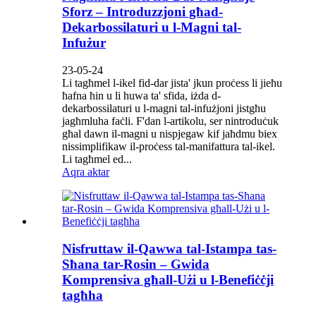
Sforz – Introduzzjoni għad-
Dekarbossilaturi u l-Magni tal-
Infużur
23-05-24
Li tagħmel l-ikel fid-dar jista' jkun proċess li jieħu
ħafna ħin u li huwa ta' sfida, iżda d-
dekarbossilaturi u l-magni tal-infużjoni jistgħu
jagħmluha faċli. F'dan l-artikolu, ser nintroduċuk
għal dawn il-magni u nispjegaw kif jaħdmu biex
nissimplifikaw il-proċess tal-manifattura tal-ikel.
Li tagħmel ed...
Aqra aktar
Nisfruttaw il-Qawwa tal-Istampa tas-
Sħana tar-Rosin – Gwida
Komprensiva għall-Użi u l-Benefiċċji
tagħha