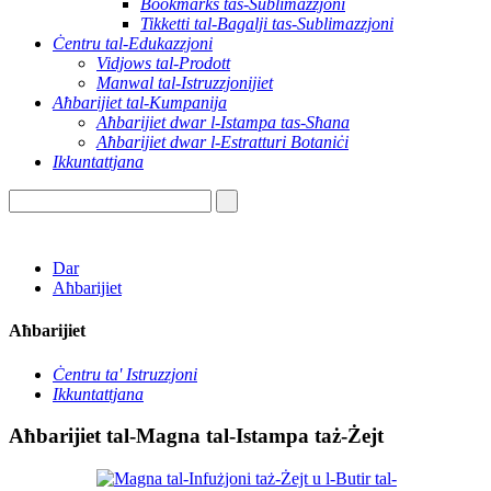
Bookmarks tas-Sublimazzjoni
Tikketti tal-Bagalji tas-Sublimazzjoni
Ċentru tal-Edukazzjoni
Vidjows tal-Prodott
Manwal tal-Istruzzjonijiet
Aħbarijiet tal-Kumpanija
Aħbarijiet dwar l-Istampa tas-Sħana
Aħbarijiet dwar l-Estratturi Botaniċi
Ikkuntattjana
Dar
Aħbarijiet
Aħbarijiet
Ċentru ta' Istruzzjoni
Ikkuntattjana
Aħbarijiet tal-Magna tal-Istampa taż-Żejt