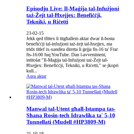
Episodju Live: Il-Maġija tal-Infużjoni
taż-Żejt tal-Ħxejjex: Benefiċċji,
Tekniki, u Riċetti
23-02-15
Jekk qed tfittex li titgħallem aktar dwar il-bosta
benefiċċji tal-infużjoni taż-żejt tal-ħxejjex, ma
tridx titlef ix-xandira diretta li ġejja fis-16 ta' Frar
fis-16:00 fuq YouTube. Dan l-avveniment,
intitolat "Il-Maġija tal-Infużjoni taż-Żejt tal-
Ħxejjex: Benefiċċji, Tekniki, u Riċetti," se jkopri
kull...
Aqra aktar
Manwal tal-Utent għall-Istampa tas-
Sħana Rosin-tech Idrawlika ta' 5-10
Tunnellati (Mudell #HP3809-M)
21-10-18