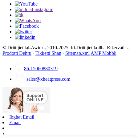
© Drittijiet tal-Awtur - 2010-2025: Id-Drittijiet kollha Riżervati. -
Prodotti Dehru
-
Tikketti Sħan
-
Sitemap.xml
AMP Mobbli
86-15060880319
sales@xheatpress.com
Ibgħat Email
Email
x