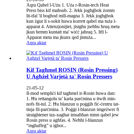
Aqra Qabel l-Użu 1. Uża r-Rosin-tech Heat
Press biss kif maħsub. 2. Jekk jogħġbok żomm
lit-tfal 'il bogħod mill-magna 3. Jekk jogħġbok
kun żgur li s-sokit huwa korrett qabel ma tuża l-
apparat 4. Attenzjonijiet, jistgħu jseħħu ħruq meta
jkun hemm kuntatt ma' wiċċ jaħraq 5. Itfi l-
Apparat meta ma jkunx qed jintuża...
Aqra aktar
Kif Tagħmel ROSIN (Rosin Pressing)
U Agħżel Varjetà ta' Rosin Pressers
21-05-12
Il-mod sempliċi kif tagħmel ir-Rosin huwa dan:
1. Ħu rettangolu ta’ karta parċmina u itwih min-
nofs fit-tul. 2. Ħu blanzun u poġġih fiċ-ċentru tat-
tinja fil-parċmina. 3. Poġġi l-blanzun imgeżwer fi
straightener tax-xagħar imsaħħan minn qabel jew
Rosin press u agħfas. 4. Neħħi l-blanzun
“mgħaffeġ” u iġbor...
Aqra aktar