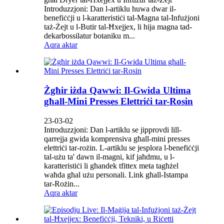
Introduzzjoni: Dan l-artiklu huwa dwar il-
benefiċċji u l-karatteristiċi tal-Magna tal-Infużjoni
taż-Żejt u l-Butir tal-Ħxejjex, li hija magna tad-
dekarbossilatur botaniku m...
Aqra aktar
Żgħir iżda Qawwi: Il-Gwida Ultima
għall-Mini Presses Elettriċi tar-Rosin
23-03-02
Introduzzjoni: Dan l-artiklu se jipprovdi lill-
qarrejja gwida komprensiva għall-mini presses
elettriċi tar-rożin. L-artiklu se jesplora l-benefiċċji
tal-użu ta' dawn il-magni, kif jaħdmu, u l-
karatteristiċi li għandek tfittex meta tagħżel
waħda għal użu personali. Link għall-Istampa
tar-Rożin...
Aqra aktar