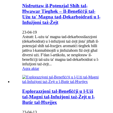
Nisfruttaw il-Potenzjal Sħiħ tal-
Ħwawar Tiegħek – Il-Benefiċċji tal-
Użu ta' Magna tad-Dekarboidrati u l-
Infużjoni taż-Żejt
23-04-19
Astratt: L-użu ta' magna tad-dekarbossilazzjoni
(dekarboidrat) u l-infużjoni taż-żejt jista' jiftaħ il-
potenzjal sħiħ tal-ħxejjex aromatiċi tiegħek billi
jattiva l-kannabinojdi u jinfużahom fiż-żejt għal
diversi użi. F'dan l-artikolu, se nesploraw il-
benefiċċji tal-użu ta' magna tad-dekarboidrat u l-
infużjoni taż-żejt...
Aqra aktar
Esplorazzjoni tal-Benefiċċji u l-Użi
tal-Magni tal-Infużjoni taż-Żejt u l-
Butir tal-Ħxejjex
23-04-13