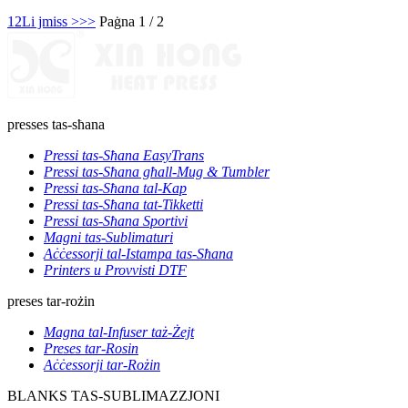
1
2
Li jmiss >
>>
Paġna 1 / 2
presses tas-sħana
Pressi tas-Sħana EasyTrans
Pressi tas-Sħana għall-Mug & Tumbler
Pressi tas-Sħana tal-Kap
Pressi tas-Sħana tat-Tikketti
Pressi tas-Sħana Sportivi
Magni tas-Sublimaturi
Aċċessorji tal-Istampa tas-Sħana
Printers u Provvisti DTF
preses tar-rożin
Magna tal-Infuser taż-Żejt
Preses tar-Rosin
Aċċessorji tar-Rożin
BLANKS TAS-SUBLIMAZZJONI