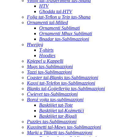
Vinilji tat-Trasferiment tas-Sħana
HTV
Għodda tal-HTV
Folja tat-Teflon u Tejp tas-Sħana
Ornamenti tal-Milied
Ornamenti Sublimati
Ornamenti Mhux Sublimati
Bnadar tas-Sublimazzjoni
Ħwejjeġ
T-shirts
Hoodies
Kpiepel u Kappelli
Mugs tas-Sublimazzjoni
Tazzi tas-Sublimazzjoni
Coaster tal-Blanks tas-Sublimazzjoni
Kaxxi tat-Telefon tas-Sublimazzjoni
Blanks tal-Ġojjellerija tas-Sublimazzjoni
Ċwievet tas-Sublimazzjoni
Boroż vojta tas-sublimazzjoni
Basktijiet tat-Tote
Basktijiet tal-Kożmetiċi
Basktijiet tar-Rigali
Puzzles tas-Sublimazzjoni
Kuxxinetti tal-Maws tas-Sublimazzjoni
Marki u Tikketti tas-Sublimazzjoni