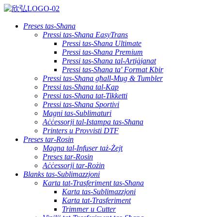
Preses tas-Sħana
Pressi tas-Sħana EasyTrans
Pressi tas-Sħana Ultimate
Pressi tas-Sħana Premium
Pressi tas-Sħana tal-Artiġjanat
Pressi tas-Sħana ta' Format Kbir
Pressi tas-Sħana għall-Mug & Tumbler
Pressi tas-Sħana tal-Kap
Pressi tas-Sħana tat-Tikketti
Pressi tas-Sħana Sportivi
Magni tas-Sublimaturi
Aċċessorji tal-Istampa tas-Sħana
Printers u Provvisti DTF
Preses tar-Rosin
Magna tal-Infuser taż-Żejt
Preses tar-Rosin
Aċċessorji tar-Rożin
Blanks tas-Sublimazzjoni
Karta tat-Trasferiment tas-Sħana
Karta tas-Sublimazzjoni
Karta tat-Trasferiment
Trimmer u Cutter