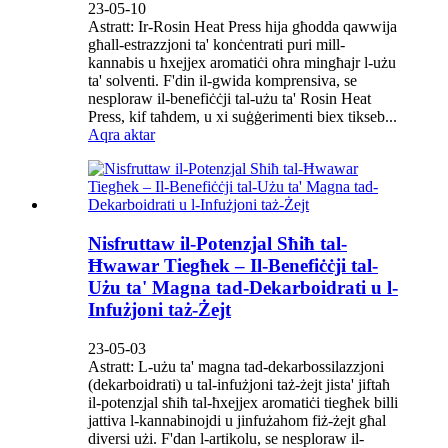
23-05-10
Astratt: Ir-Rosin Heat Press hija għodda qawwija
għall-estrazzjoni ta' konċentrati puri mill-
kannabis u ħxejjex aromatiċi oħra mingħajr l-użu
ta' solventi. F'din il-gwida komprensiva, se
nesploraw il-benefiċċji tal-użu ta' Rosin Heat
Press, kif taħdem, u xi suġġerimenti biex tikseb...
Aqra aktar
Nisfruttaw il-Potenzjal Sħiħ tal-
Ħwawar Tiegħek – Il-Benefiċċji tal-
Użu ta' Magna tad-Dekarboidrati u l-
Infużjoni taż-Żejt
23-05-03
Astratt: L-użu ta' magna tad-dekarbossilazzjoni
(dekarboidrati) u tal-infużjoni taż-żejt jista' jiftaħ
il-potenzjal sħiħ tal-ħxejjex aromatiċi tiegħek billi
jattiva l-kannabinojdi u jinfużahom fiż-żejt għal
diversi użi. F'dan l-artikolu, se nesploraw il-