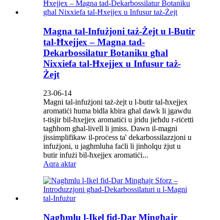
Magna tal-Infużjoni taż-Żejt u l-Butir
tal-Ħxejjex – Magna tad-
Dekarbossilatur Botaniku għal
Nixxiefa tal-Ħxejjex u Infusur taż-
Żejt
23-06-14
Magni tal-infużjoni taż-żejt u l-butir tal-ħxejjex
aromatiċi huma bidla kbira għal dawk li jgawdu
t-tisjir bil-ħxejjex aromatiċi u jridu jieħdu r-riċetti
tagħhom għal-livell li jmiss. Dawn il-magni
jissimplifikaw il-proċess ta' dekarbossilazzjoni u
infużjoni, u jagħmluha faċli li jinħolqu żjut u
butir infużi bil-ħxejjex aromatiċi...
Aqra aktar
Nagħmlu l-Ikel fid-Dar Mingħajr