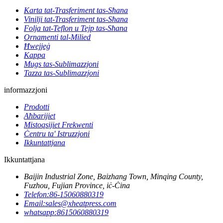
Karta tat-Trasferiment tas-Sħana
Vinilji tat-Trasferiment tas-Sħana
Folja tat-Teflon u Tejp tas-Sħana
Ornamenti tal-Milied
Ħwejjeġ
Kappa
Mugs tas-Sublimazzjoni
Tazza tas-Sublimazzjoni
informazzjoni
Prodotti
Aħbarijiet
Mistoqsijiet Frekwenti
Ċentru ta' Istruzzjoni
Ikkuntattjana
Ikkuntattjana
Baijin Industrial Zone, Baizhang Town, Minqing County,
Fuzhou, Fujian Province, iċ-Ċina
Telefon:
86-15060880319
Email:
sales@xheatpress.com
whatsapp:
8615060880319