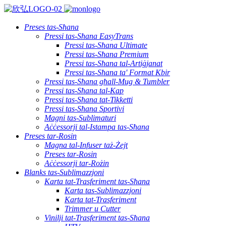
Preses tas-Sħana
Pressi tas-Sħana EasyTrans
Pressi tas-Sħana Ultimate
Pressi tas-Sħana Premium
Pressi tas-Sħana tal-Artiġjanat
Pressi tas-Sħana ta' Format Kbir
Pressi tas-Sħana għall-Mug & Tumbler
Pressi tas-Sħana tal-Kap
Pressi tas-Sħana tat-Tikketti
Pressi tas-Sħana Sportivi
Magni tas-Sublimaturi
Aċċessorji tal-Istampa tas-Sħana
Preses tar-Rosin
Magna tal-Infuser taż-Żejt
Preses tar-Rosin
Aċċessorji tar-Rożin
Blanks tas-Sublimazzjoni
Karta tat-Trasferiment tas-Sħana
Karta tas-Sublimazzjoni
Karta tat-Trasferiment
Trimmer u Cutter
Vinilji tat-Trasferiment tas-Sħana