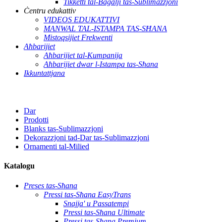
Tikketti tal-Bagalji tas-Sublimazzjoni
Ċentru edukattiv
VIDEOS EDUKATTIVI
MANWAL TAL-ISTAMPA TAS-SĦANA
Mistoqsijiet Frekwenti
Aħbarijiet
Aħbarijiet tal-Kumpanija
Aħbarijiet dwar l-Istampa tas-Sħana
Ikkuntattjana
Dar
Prodotti
Blanks tas-Sublimazzjoni
Dekorazzjoni tad-Dar tas-Sublimazzjoni
Ornamenti tal-Milied
Katalogu
Preses tas-Sħana
Pressi tas-Sħana EasyTrans
Snajja' u Passatempi
Pressi tas-Sħana Ultimate
Pressi tas-Sħana Premium