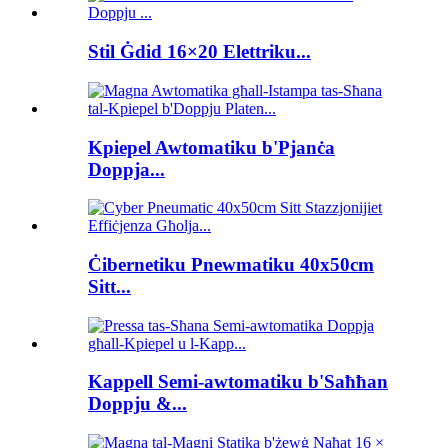
Stil Ġdid 16×20 Elettriku...
Kpiepel Awtomatiku b'Pjanċa
Doppja...
Ċibernetiku Pnewmatiku 40x50cm
Sitt...
Kappell Semi-awtomatiku b'Saħħan
Doppju &...