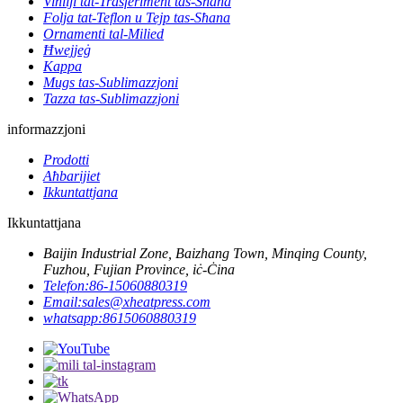
Vinilji tat-Trasferiment tas-Sħana
Folja tat-Teflon u Tejp tas-Sħana
Ornamenti tal-Milied
Ħwejjeġ
Kappa
Mugs tas-Sublimazzjoni
Tazza tas-Sublimazzjoni
informazzjoni
Prodotti
Aħbarijiet
Ikkuntattjana
Ikkuntattjana
Baijin Industrial Zone, Baizhang Town, Minqing County,
Fuzhou, Fujian Province, iċ-Ċina
Telefon:
86-15060880319
Email:
sales@xheatpress.com
whatsapp:
8615060880319