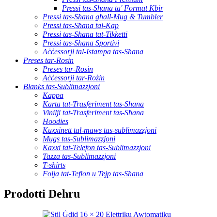
Pressi tas-Sħana ta' Format Kbir
Pressi tas-Sħana għall-Mug & Tumbler
Pressi tas-Sħana tal-Kap
Pressi tas-Sħana tat-Tikketti
Pressi tas-Sħana Sportivi
Aċċessorji tal-Istampa tas-Sħana
Preses tar-Rosin
Preses tar-Rosin
Aċċessorji tar-Rożin
Blanks tas-Sublimazzjoni
Kappa
Karta tat-Trasferiment tas-Sħana
Vinilji tat-Trasferiment tas-Sħana
Hoodies
Kuxxinett tal-maws tas-sublimazzjoni
Mugs tas-Sublimazzjoni
Kaxxi tat-Telefon tas-Sublimazzjoni
Tazza tas-Sublimazzjoni
T-shirts
Folja tat-Teflon u Tejp tas-Sħana
Prodotti Dehru