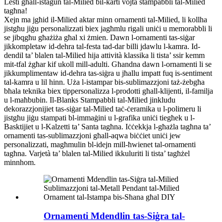
Lesti għall-istaġun tal-Milied bil-karti vojta stampabbli tal-Milied
tagħna!
Xejn ma jgħid il-Milied aktar minn ornamenti tal-Milied, li kollha
jistgħu jiġu personalizzati biex jagħmlu rigali uniċi u memorabbli li
se jibqgħu għażiża għal xi żmien. Dawn l-ornamenti tas-siġar
jikkompletaw id-dehra tal-festa tad-dar billi jdawlu l-kamra. Id-
dendil ta’ blalen tal-Milied hija attività klassika li tista’ ssir kemm
mit-tfal żgħar kif ukoll mill-adulti. Għandna dawn l-ornamenti li se
jikkumplimentaw id-dehra tas-siġra u jħallu impatt fuq is-sentiment
tal-kamra u lil hinn. Uża l-istampar bis-sublimazzjoni taż-żebgħa
bħala teknika biex tippersonalizza l-prodotti għall-klijenti, il-familja
u l-maħbubin. Il-Blanks Stampabbli tal-Milied jinkludu
dekorazzjonijiet tas-siġar tal-Milied taċ-ċeramika u l-polimeru li
jistgħu jiġu stampati bl-immaġini u l-grafika uniċi tiegħek u l-
Basktijiet u l-Kalzetti ta’ Santa tagħna. Iċċekkja l-għażla tagħna ta’
ornamenti tas-sublimazzjoni għall-aqwa biċċiet uniċi jew
personalizzati, magħmulin bl-idejn mill-ħwienet tal-ornamenti
tagħna. Varjetà ta’ blalen tal-Milied ikkuluriti li tista’ tagħżel
minnhom.
Ornamenti Mdendlin tas-Siġra tal-