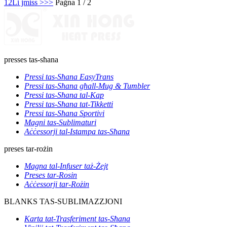
1
2
Li jmiss >
>>
Paġna 1 / 2
presses tas-sħana
Pressi tas-Sħana EasyTrans
Pressi tas-Sħana għall-Mug & Tumbler
Pressi tas-Sħana tal-Kap
Pressi tas-Sħana tat-Tikketti
Pressi tas-Sħana Sportivi
Magni tas-Sublimaturi
Aċċessorji tal-Istampa tas-Sħana
preses tar-rożin
Magna tal-Infuser taż-Żejt
Preses tar-Rosin
Aċċessorji tar-Rożin
BLANKS TAS-SUBLIMAZZJONI
Karta tat-Trasferiment tas-Sħana