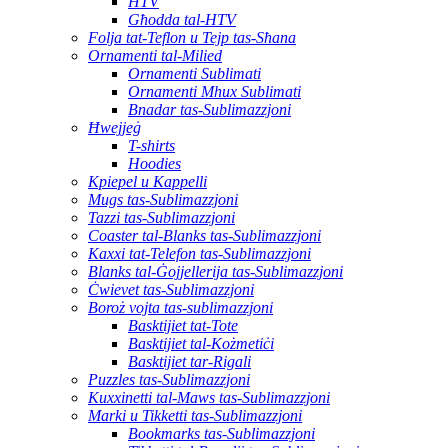
HTV
Għodda tal-HTV
Folja tat-Teflon u Tejp tas-Sħana
Ornamenti tal-Milied
Ornamenti Sublimati
Ornamenti Mhux Sublimati
Bnadar tas-Sublimazzjoni
Ħwejjeġ
T-shirts
Hoodies
Kpiepel u Kappelli
Mugs tas-Sublimazzjoni
Tazzi tas-Sublimazzjoni
Coaster tal-Blanks tas-Sublimazzjoni
Kaxxi tat-Telefon tas-Sublimazzjoni
Blanks tal-Ġojjellerija tas-Sublimazzjoni
Ċwievet tas-Sublimazzjoni
Boroż vojta tas-sublimazzjoni
Basktijiet tat-Tote
Basktijiet tal-Kożmetiċi
Basktijiet tar-Rigali
Puzzles tas-Sublimazzjoni
Kuxxinetti tal-Maws tas-Sublimazzjoni
Marki u Tikketti tas-Sublimazzjoni
Bookmarks tas-Sublimazzjoni