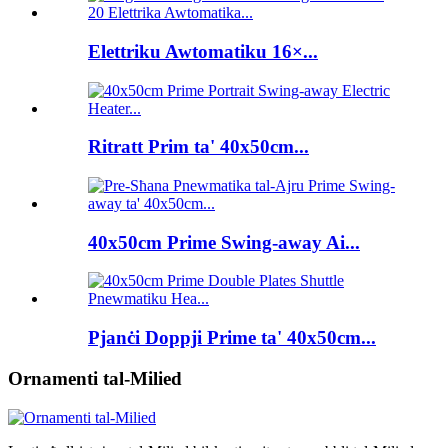
Elettriku Awtomatiku 16×...
Ritratt Prim ta' 40x50cm...
40x50cm Prime Swing-away Ai...
Pjanċi Doppji Prime ta' 40x50cm...
Ornamenti tal-Milied