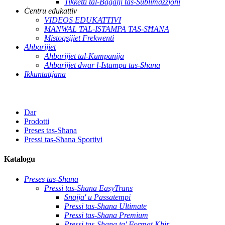
Tikketti tal-Bagalji tas-Sublimazzjoni
Ċentru edukattiv
VIDEOS EDUKATTIVI
MANWAL TAL-ISTAMPA TAS-SĦANA
Mistoqsijiet Frekwenti
Aħbarijiet
Aħbarijiet tal-Kumpanija
Aħbarijiet dwar l-Istampa tas-Sħana
Ikkuntattjana
Dar
Prodotti
Preses tas-Sħana
Pressi tas-Sħana Sportivi
Katalogu
Preses tas-Sħana
Pressi tas-Sħana EasyTrans
Snajja' u Passatempi
Pressi tas-Sħana Ultimate
Pressi tas-Sħana Premium
Pressi tas-Sħana ta' Format Kbir