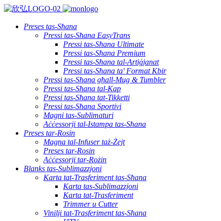
Preses tas-Sħana
Pressi tas-Sħana EasyTrans
Pressi tas-Sħana Ultimate
Pressi tas-Sħana Premium
Pressi tas-Sħana tal-Artiġjanat
Pressi tas-Sħana ta' Format Kbir
Pressi tas-Sħana għall-Mug & Tumbler
Pressi tas-Sħana tal-Kap
Pressi tas-Sħana tat-Tikketti
Pressi tas-Sħana Sportivi
Magni tas-Sublimaturi
Aċċessorji tal-Istampa tas-Sħana
Preses tar-Rosin
Magna tal-Infuser taż-Żejt
Preses tar-Rosin
Aċċessorji tar-Rożin
Blanks tas-Sublimazzjoni
Karta tat-Trasferiment tas-Sħana
Karta tas-Sublimazzjoni
Karta tat-Trasferiment
Trimmer u Cutter
Vinilji tat-Trasferiment tas-Sħana