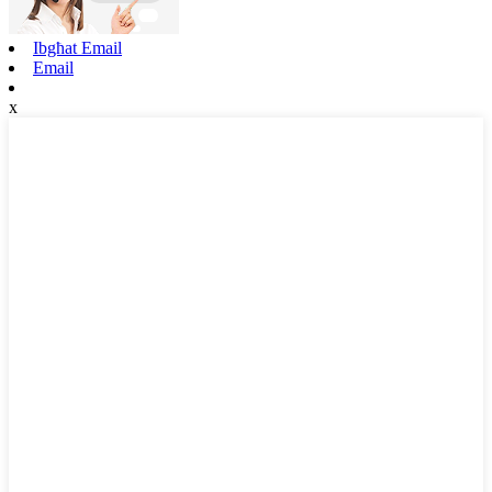
Ibgħat Email
Email
x