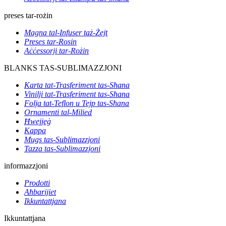
preses tar-rożin
Magna tal-Infuser taż-Żejt
Preses tar-Rosin
Aċċessorji tar-Rożin
BLANKS TAS-SUBLIMAZZJONI
Karta tat-Trasferiment tas-Sħana
Vinilji tat-Trasferiment tas-Sħana
Folja tat-Teflon u Tejp tas-Sħana
Ornamenti tal-Milied
Ħwejjeġ
Kappa
Mugs tas-Sublimazzjoni
Tazza tas-Sublimazzjoni
informazzjoni
Prodotti
Aħbarijiet
Ikkuntattjana
Ikkuntattjana