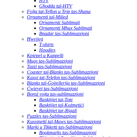
HTV
Għodda tal-HTV
Folja tat-Teflon u Tejp tas-Sħana
Ornamenti tal-Milied
Ornamenti Sublimati
Ornamenti Mhux Sublimati
Bnadar tas-Sublimazzjoni
Ħwejjeġ
T-shirts
Hoodies
Kpiepel u Kappelli
Mugs tas-Sublimazzjoni
Tazzi tas-Sublimazzjoni
Coaster tal-Blanks tas-Sublimazzjoni
Kaxxi tat-Telefon tas-Sublimazzjoni
Blanks tal-Ġojjellerija tas-Sublimazzjoni
Ċwievet tas-Sublimazzjoni
Boroż vojta tas-sublimazzjoni
Basktijiet tat-Tote
Basktijiet tal-Kożmetiċi
Basktijiet tar-Rigali
Puzzles tas-Sublimazzjoni
Kuxxinetti tal-Maws tas-Sublimazzjoni
Marki u Tikketti tas-Sublimazzjoni
Bookmarks tas-Sublimazzjoni