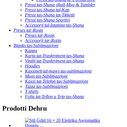
Pressi tas-Sħana għall-Mug & Tumbler
Pressi tas-Sħana tal-Kap
Pressi tas-Sħana tat-Tikketti
Pressi tas-Sħana Sportivi
Aċċessorji tal-Istampa tas-Sħana
Preses tar-Rosin
Preses tar-Rosin
Aċċessorji tar-Rożin
Blanks tas-Sublimazzjoni
Kappa
Karta tat-Trasferiment tas-Sħana
Vinilji tat-Trasferiment tas-Sħana
Hoodies
Kuxxinett tal-maws tas-sublimazzjoni
Mugs tas-Sublimazzjoni
Kaxxi tat-Telefon tas-Sublimazzjoni
Tazza tas-Sublimazzjoni
T-shirts
Folja tat-Teflon u Tejp tas-Sħana
Prodotti Dehru