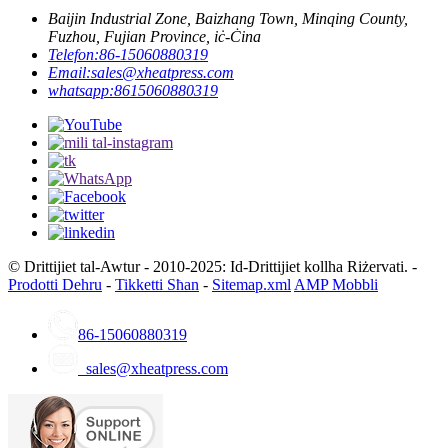
Baijin Industrial Zone, Baizhang Town, Minqing County,
Fuzhou, Fujian Province, iċ-Ċina
Telefon:
86-15060880319
Email:
sales@xheatpress.com
whatsapp:
8615060880319
© Drittijiet tal-Awtur - 2010-2025: Id-Drittijiet kollha Riżervati. -
Prodotti Dehru
-
Tikketti Sħan
-
Sitemap.xml
AMP Mobbli
86-15060880319
sales@xheatpress.com