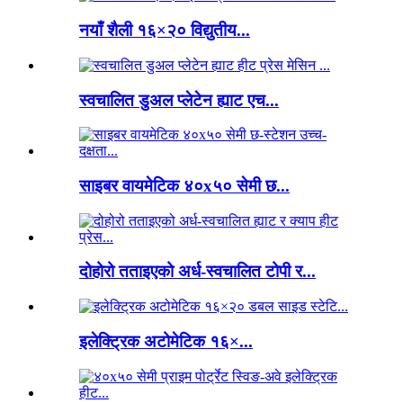
नयाँ शैली १६×२० विद्युतीय...
स्वचालित डुअल प्लेटेन ह्याट एच...
साइबर वायमेटिक ४०x५० सेमी छ...
दोहोरो तताइएको अर्ध-स्वचालित टोपी र...
इलेक्ट्रिक अटोमेटिक १६×...