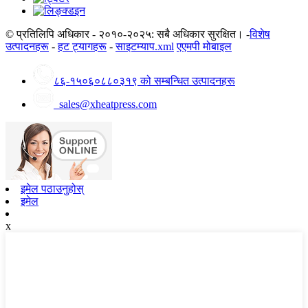
© प्रतिलिपि अधिकार - २०१०-२०२५: सबै अधिकार सुरक्षित। -
विशेष
उत्पादनहरू
-
हट ट्यागहरू
-
साइटम्याप.xml
एएमपी मोबाइल
८६-१५०६०८८०३१९ को सम्बन्धित उत्पादनहरू
sales@xheatpress.com
इमेल पठाउनुहोस्
इमेल
x