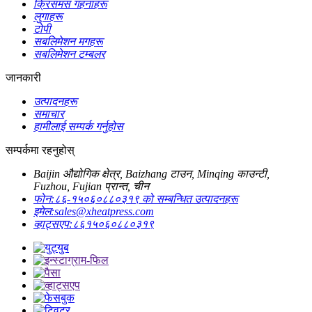
क्रिसमस गहनाहरू
लुगाहरू
टोपी
सबलिमेशन मगहरू
सबलिमेशन टम्बलर
जानकारी
उत्पादनहरू
समाचार
हामीलाई सम्पर्क गर्नुहोस
सम्पर्कमा रहनुहोस्
Baijin औद्योगिक क्षेत्र, Baizhang टाउन, Minqing काउन्टी,
Fuzhou, Fujian प्रान्त, चीन
फोन:
८६-१५०६०८८०३१९ को सम्बन्धित उत्पादनहरू
इमेल:
sales@xheatpress.com
व्हाट्सएप:
८६१५०६०८८०३१९