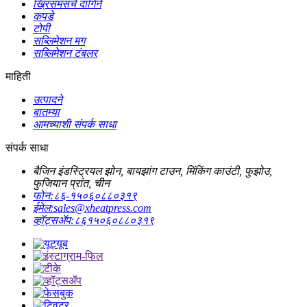
ख्रिसमसचे दागिने
कपडे
टोपी
सब्लिमेशन मग
सब्लिमेशन टंबलर
माहिती
उत्पादने
बातम्या
आमच्याशी संपर्क साधा
संपर्क साधा
बैजिन इंडस्ट्रियल झोन, बायझांग टाउन, मिंकिंग काउंटी, फुझोउ,
फुजियान प्रांत, चीन
फोन:
८६-१५०६०८८०३१९
ईमेल:
sales@xheatpress.com
व्हॉट्सॲप:
८६१५०६०८८०३१९