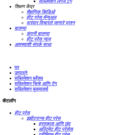
सब्लिमेशन लगेज टॅग
शिक्षण केंद्र
शैक्षणिक व्हिडिओ
हीट प्रेस मॅन्युअल
वारंवार विचारले जाणारे प्रश्न
बातम्या
कंपनी बातम्या
हीट प्रेस न्यूज
आमच्याशी संपर्क साधा
घर
उत्पादने
सब्लिमेशन ब्लँक्स
सब्लिमेशन चिन्हे आणि टॅग
सब्लिमेशन बुकमार्क्स
कॅटलॉग
हीट प्रेस
इझीट्रान्स हीट प्रेस
हस्तकला आणि छंद
अल्टिमेट हीट प्रेसेस
प्रीमियम हीट प्रेस