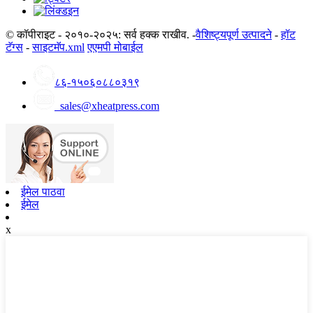
© कॉपीराइट - २०१०-२०२५: सर्व हक्क राखीव. -
वैशिष्ट्यपूर्ण उत्पादने
-
हॉट
टॅग्स
-
साइटमॅप.xml
एएमपी मोबाईल
८६-१५०६०८८०३१९
sales@xheatpress.com
ईमेल पाठवा
ईमेल
x