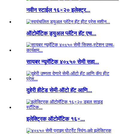
नवीन स्टाईल १६×२० इलेक्ट्र...
ऑटोमॅटिक ड्युअल प्लॅटेन हॅट एच...
सायबर न्यूमॅटिक ४०x५० सेमी सहा...
दुहेरी हीटेड सेमी-ऑटो हॅट आणि...
इलेक्ट्रिक ऑटोमॅटिक १६×...