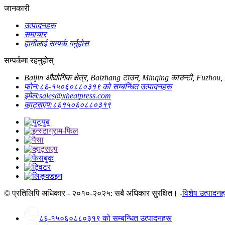
जानकारी
उत्पादनहरू
समाचार
हामीलाई सम्पर्क गर्नुहोस
सम्पर्कमा रहनुहोस्
Baijin औद्योगिक क्षेत्र, Baizhang टाउन, Minqing काउन्टी, Fuzhou, F
फोन:
८६-१५०६०८८०३१९ को सम्बन्धित उत्पादनहरू
इमेल:
sales@xheatpress.com
व्हाट्सएप:
८६१५०६०८८०३१९
© प्रतिलिपि अधिकार - २०१०-२०२५: सबै अधिकार सुरक्षित। -
विशेष उत्पादनह
८६-१५०६०८८०३१९ को सम्बन्धित उत्पादनहरू