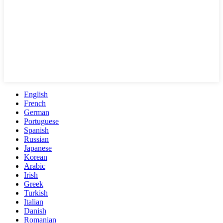
English
French
German
Portuguese
Spanish
Russian
Japanese
Korean
Arabic
Irish
Greek
Turkish
Italian
Danish
Romanian