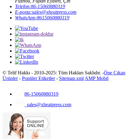
Fuzhou, Fujian Eyaleti, Çin
Telefon:
86-15060880319
E-posta:
sales@xheatpress.com
WhatsApp:
8615060880319
© Telif Hakkı - 2010-2025: Tüm Hakları Saklıdır. -
Öne Çıkan
Ürünler
-
Popüler Etiketler
-
Sitemap.xml
AMP Mobil
86-15060880319
sales@xheatpress.com