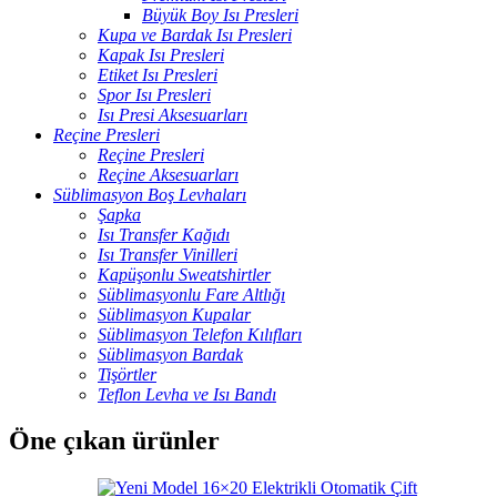
Büyük Boy Isı Presleri
Kupa ve Bardak Isı Presleri
Kapak Isı Presleri
Etiket Isı Presleri
Spor Isı Presleri
Isı Presi Aksesuarları
Reçine Presleri
Reçine Presleri
Reçine Aksesuarları
Süblimasyon Boş Levhaları
Şapka
Isı Transfer Kağıdı
Isı Transfer Vinilleri
Kapüşonlu Sweatshirtler
Süblimasyonlu Fare Altlığı
Süblimasyon Kupalar
Süblimasyon Telefon Kılıfları
Süblimasyon Bardak
Tişörtler
Teflon Levha ve Isı Bandı
Öne çıkan ürünler