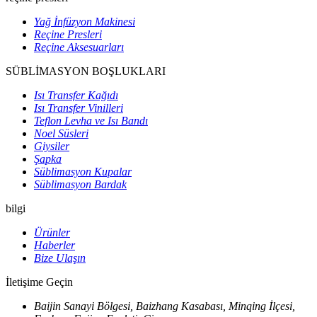
Yağ İnfüzyon Makinesi
Reçine Presleri
Reçine Aksesuarları
SÜBLİMASYON BOŞLUKLARI
Isı Transfer Kağıdı
Isı Transfer Vinilleri
Teflon Levha ve Isı Bandı
Noel Süsleri
Giysiler
Şapka
Süblimasyon Kupalar
Süblimasyon Bardak
bilgi
Ürünler
Haberler
Bize Ulaşın
İletişime Geçin
Baijin Sanayi Bölgesi, Baizhang Kasabası, Minqing İlçesi,