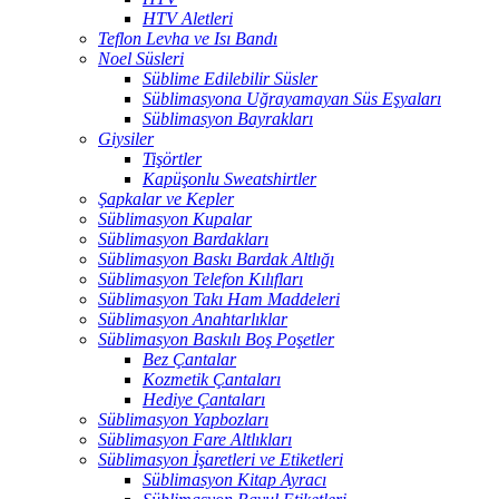
HTV Aletleri
Teflon Levha ve Isı Bandı
Noel Süsleri
Süblime Edilebilir Süsler
Süblimasyona Uğrayamayan Süs Eşyaları
Süblimasyon Bayrakları
Giysiler
Tişörtler
Kapüşonlu Sweatshirtler
Şapkalar ve Kepler
Süblimasyon Kupalar
Süblimasyon Bardakları
Süblimasyon Baskı Bardak Altlığı
Süblimasyon Telefon Kılıfları
Süblimasyon Takı Ham Maddeleri
Süblimasyon Anahtarlıklar
Süblimasyon Baskılı Boş Poşetler
Bez Çantalar
Kozmetik Çantaları
Hediye Çantaları
Süblimasyon Yapbozları
Süblimasyon Fare Altlıkları
Süblimasyon İşaretleri ve Etiketleri
Süblimasyon Kitap Ayracı