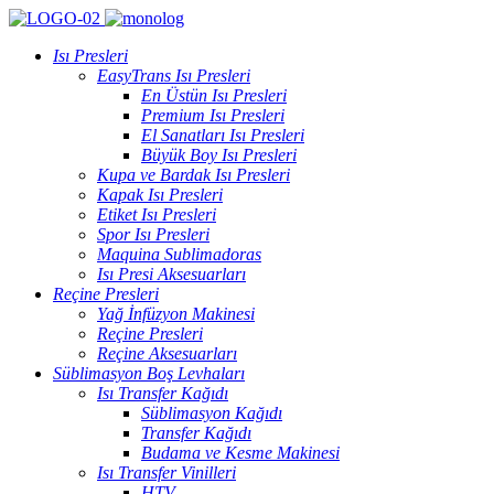
Isı Presleri
EasyTrans Isı Presleri
En Üstün Isı Presleri
Premium Isı Presleri
El Sanatları Isı Presleri
Büyük Boy Isı Presleri
Kupa ve Bardak Isı Presleri
Kapak Isı Presleri
Etiket Isı Presleri
Spor Isı Presleri
Maquina Sublimadoras
Isı Presi Aksesuarları
Reçine Presleri
Yağ İnfüzyon Makinesi
Reçine Presleri
Reçine Aksesuarları
Süblimasyon Boş Levhaları
Isı Transfer Kağıdı
Süblimasyon Kağıdı
Transfer Kağıdı
Budama ve Kesme Makinesi
Isı Transfer Vinilleri
HTV