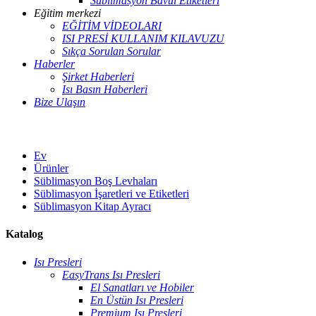
Süblimasyon Bavul Etiketleri
Eğitim merkezi
EĞİTİM VİDEOLARI
ISI PRESİ KULLANIM KILAVUZU
Sıkça Sorulan Sorular
Haberler
Şirket Haberleri
Isı Basın Haberleri
Bize Ulaşın
Ev
Ürünler
Süblimasyon Boş Levhaları
Süblimasyon İşaretleri ve Etiketleri
Süblimasyon Kitap Ayracı
Katalog
Isı Presleri
EasyTrans Isı Presleri
El Sanatları ve Hobiler
En Üstün Isı Presleri
Premium Isı Presleri