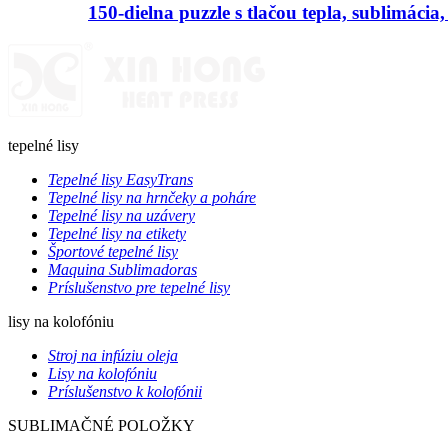
150-dielna puzzle s tlačou tepla, sublimáci
tepelné lisy
Tepelné lisy EasyTrans
Tepelné lisy na hrnčeky a poháre
Tepelné lisy na uzávery
Tepelné lisy na etikety
Športové tepelné lisy
Maquina Sublimadoras
Príslušenstvo pre tepelné lisy
lisy na kolofóniu
Stroj na infúziu oleja
Lisy na kolofóniu
Príslušenstvo k kolofónii
SUBLIMAČNÉ POLOŽKY