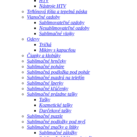
HTV
Nástroje HTV
Teflónová fólia a tepelná páska
Vianočné ozdoby
Sublimovateľné ozdoby
Nesublimovateľné ozdoby
Sublimačné vlajky
Odevy
Tričká
Mikiny s kapucňou
Čiapky a klobúky
Sublimačné hrnčeky
Sublimačné poháre
Sublimačná podložka pod pohár
Sublimačné puzdrá na telefón
Sublimačné šperky
Sublimačné kľúčenky
Sublimačné prázdne tašky
Tašky
Kozmetické tašky
Darčekové tašky
Sublimačné puzzle
Sublimačné podložky pod myš
Sublimačné značky a štítky
Sublimačné záložky