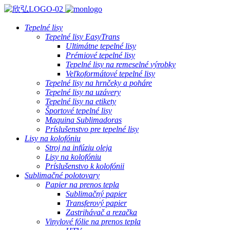
Tepelné lisy
Tepelné lisy EasyTrans
Ultimátne tepelné lisy
Prémiové tepelné lisy
Tepelné lisy na remeselné výrobky
Veľkoformátové tepelné lisy
Tepelné lisy na hrnčeky a poháre
Tepelné lisy na uzávery
Tepelné lisy na etikety
Športové tepelné lisy
Maquina Sublimadoras
Príslušenstvo pre tepelné lisy
Lisy na kolofóniu
Stroj na infúziu oleja
Lisy na kolofóniu
Príslušenstvo k kolofónii
Sublimačné polotovary
Papier na prenos tepla
Sublimačný papier
Transferový papier
Zastrihávač a rezačka
Vinylové fólie na prenos tepla