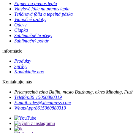
Papier na prenos tepla
Vinylové fólie na prenos tepla
Teflónová fólia a tepelná páska
Vianočné ozdoby
Odevy
Čiapka
Sublimačné hrnčeky
Sublimačný pohár
informácie
Produkty
Správy
Kontaktujte nás
Kontaktujte nás
Priemyselná zóna Baijin, mesto Baizhang, okres Minqing, Fuzh
Telefón:
86-15060880319
E-mail:
sales@xheatpress.com
WhatsApp:
8615060880319