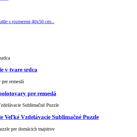
e v tvare srdca
polotovary pre remeslá
e Veľké Vzdelávacie Sublimačné Puzzle