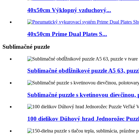
40x50cm Výklopný vzduchový...
40x50cm Prime Dual Plates S...
Sublimačné puzzle
Sublimačné obdĺžnikové puzzle A5 63, puzzl
Sublimačné puzzle s kvetinovou dievčinou, 
100 dielikov Dúhový hrad Jednorožec Puzzl