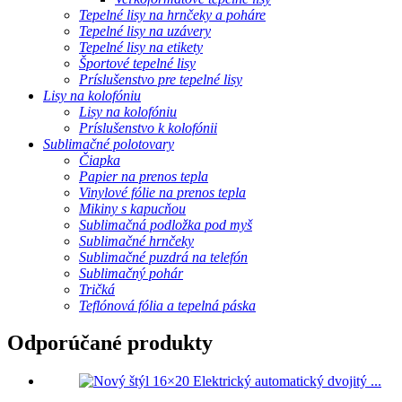
Tepelné lisy na hrnčeky a poháre
Tepelné lisy na uzávery
Tepelné lisy na etikety
Športové tepelné lisy
Príslušenstvo pre tepelné lisy
Lisy na kolofóniu
Lisy na kolofóniu
Príslušenstvo k kolofónii
Sublimačné polotovary
Čiapka
Papier na prenos tepla
Vinylové fólie na prenos tepla
Mikiny s kapucňou
Sublimačná podložka pod myš
Sublimačné hrnčeky
Sublimačné puzdrá na telefón
Sublimačný pohár
Tričká
Teflónová fólia a tepelná páska
Odporúčané produkty