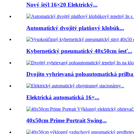
Nový štýl 16×20 Elektrický...
Automatický dvojitý platňový klobúk...
Kybernetický pneumatický 40x50cm šesť...
Dvojito vyhrievaná poloautomatická prilba 
Elektrická automatická 16×...
40x50cm Prime Portrait Swing...