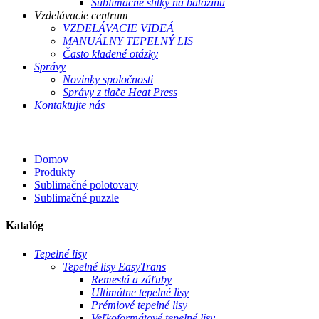
Sublimačné štítky na batožinu
Vzdelávacie centrum
VZDELÁVACIE VIDEÁ
MANUÁLNY TEPELNÝ LIS
Často kladené otázky
Správy
Novinky spoločnosti
Správy z tlače Heat Press
Kontaktujte nás
Domov
Produkty
Sublimačné polotovary
Sublimačné puzzle
Katalóg
Tepelné lisy
Tepelné lisy EasyTrans
Remeslá a záľuby
Ultimátne tepelné lisy
Prémiové tepelné lisy
Veľkoformátové tepelné lisy