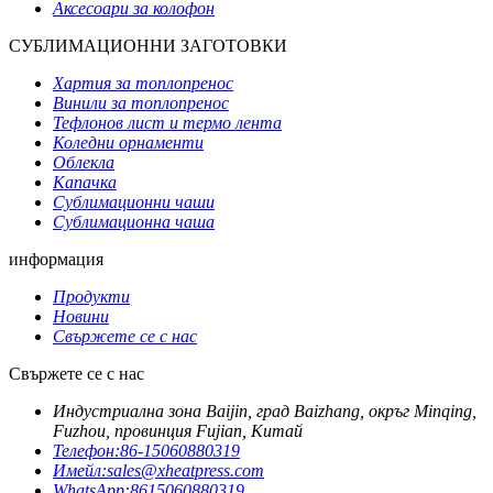
Аксесоари за колофон
СУБЛИМАЦИОННИ ЗАГОТОВКИ
Хартия за топлопренос
Винили за топлопренос
Тефлонов лист и термо лента
Коледни орнаменти
Облекла
Капачка
Сублимационни чаши
Сублимационна чаша
информация
Продукти
Новини
Свържете се с нас
Свържете се с нас
Индустриална зона Baijin, град Baizhang, окръг Minqing,
Fuzhou, провинция Fujian, Китай
Телефон:
86-15060880319
Имейл:
sales@xheatpress.com
WhatsApp:
8615060880319