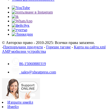
© Авторско право - 2010-2025: Всички права запазени.
-
Препоръчани продукти
-
Горещи тагове
-
Карта на сайта.xml
AMP мобилни устройства
86-15060880319
sales@xheatpress.com
Изпрати имейл
Имейл