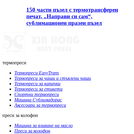
150 части пъзел с термотрансферен
печат, „Направи си сам“,
сублимационен празен пъзел
термопреси
Термопреси EasyTrans
Термопреси за чаши и стъклени чаши
Термопреси за капачки
Термопреси за етикети
Спортни термопреси
Машина Сублимадорас
Аксесоари за термопреси
преси за колофон
Машина за вливане на масло
Преси за колофон