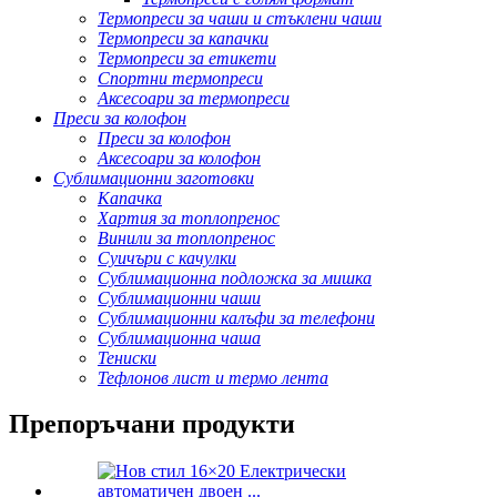
Термопреси за чаши и стъклени чаши
Термопреси за капачки
Термопреси за етикети
Спортни термопреси
Аксесоари за термопреси
Преси за колофон
Преси за колофон
Аксесоари за колофон
Сублимационни заготовки
Капачка
Хартия за топлопренос
Винили за топлопренос
Суичъри с качулки
Сублимационна подложка за мишка
Сублимационни чаши
Сублимационни калъфи за телефони
Сублимационна чаша
Тениски
Тефлонов лист и термо лента
Препоръчани продукти