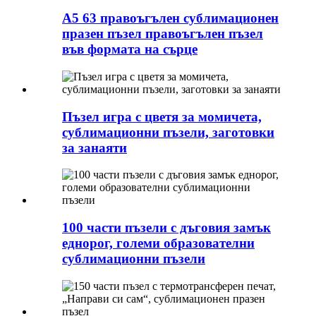
A5 63 правоъгълен сублимационен
празен пъзел правоъгълен пъзел
във формата на сърце
Пъзел игра с цветя за момичета,
сублимационни пъзели, заготовки
за занаяти
100 части пъзели с дъговия замък
еднорог, големи образователни
сублимационни пъзели