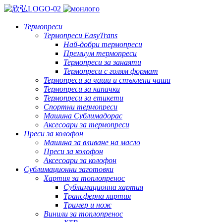
Термопреси
Термопреси EasyTrans
Най-добри термопреси
Премиум термопреси
Термопреси за занаяти
Термопреси с голям формат
Термопреси за чаши и стъклени чаши
Термопреси за капачки
Термопреси за етикети
Спортни термопреси
Машина Сублимадорас
Аксесоари за термопреси
Преси за колофон
Машина за вливане на масло
Преси за колофон
Аксесоари за колофон
Сублимационни заготовки
Хартия за топлопренос
Сублимационна хартия
Трансферна хартия
Тример и нож
Винили за топлопренос