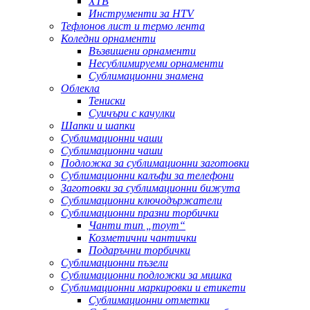
ХТВ
Инструменти за HTV
Тефлонов лист и термо лента
Коледни орнаменти
Възвишени орнаменти
Несублимируеми орнаменти
Сублимационни знамена
Облекла
Тениски
Суичъри с качулки
Шапки и шапки
Сублимационни чаши
Сублимационни чаши
Подложка за сублимационни заготовки
Сублимационни калъфи за телефони
Заготовки за сублимационни бижута
Сублимационни ключодържатели
Сублимационни празни торбички
Чанти тип „тоут“
Козметични чантички
Подаръчни торбички
Сублимационни пъзели
Сублимационни подложки за мишка
Сублимационни маркировки и етикети
Сублимационни отметки