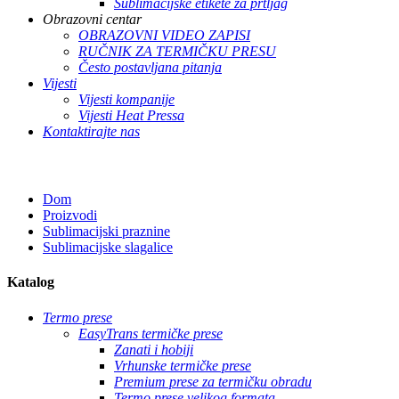
Sublimacijske etikete za prtljag
Obrazovni centar
OBRAZOVNI VIDEO ZAPISI
RUČNIK ZA TERMIČKU PRESU
Često postavljana pitanja
Vijesti
Vijesti kompanije
Vijesti Heat Pressa
Kontaktirajte nas
Dom
Proizvodi
Sublimacijski praznine
Sublimacijske slagalice
Katalog
Termo prese
EasyTrans termičke prese
Zanati i hobiji
Vrhunske termičke prese
Premium prese za termičku obradu
Termo prese velikog formata