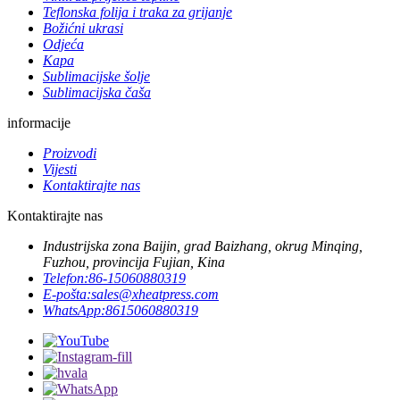
Teflonska folija i traka za grijanje
Božićni ukrasi
Odjeća
Kapa
Sublimacijske šolje
Sublimacijska čaša
informacije
Proizvodi
Vijesti
Kontaktirajte nas
Kontaktirajte nas
Industrijska zona Baijin, grad Baizhang, okrug Minqing,
Fuzhou, provincija Fujian, Kina
Telefon:
86-15060880319
E-pošta:
sales@xheatpress.com
WhatsApp:
8615060880319