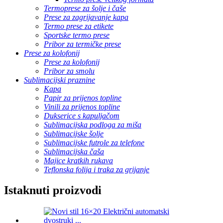
Termoprese za šolje i čaše
Prese za zagrijavanje kapa
Termo prese za etikete
Sportske termo prese
Pribor za termičke prese
Prese za kolofonij
Prese za kolofonij
Pribor za smolu
Sublimacijski praznine
Kapa
Papir za prijenos topline
Vinili za prijenos topline
Dukserice s kapuljačom
Sublimacijska podloga za miša
Sublimacijske šolje
Sublimacijske futrole za telefone
Sublimacijska čaša
Majice kratkih rukava
Teflonska folija i traka za grijanje
Istaknuti proizvodi