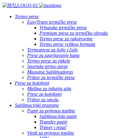
Termo prese
EasyTrans termičke prese
Vrhunske termičke prese
Premium prese za termičku obradu
Termo prese za rukotvorine
Termo prese velikog formata
Termoprese za šolje i čaše
Prese za zagrijavanje kapa
Termo prese za etikete
Sportske termo prese
Maquina Sublimadoras
Pribor za termičke prese
Prese za kolofonij
Mašina za infuziju ulja
Prese za kolofonij
Pribor za smolu
Sublimacijski praznine
Papir za prijenos topline
Sublimacijski papir
Transfer papir
Trimer i rezač
Vinili za prijenos topline