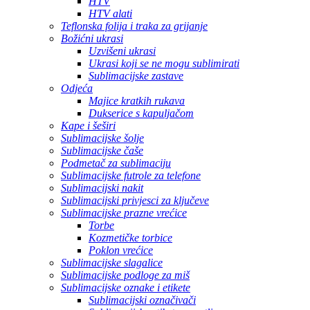
HTV
HTV alati
Teflonska folija i traka za grijanje
Božićni ukrasi
Uzvišeni ukrasi
Ukrasi koji se ne mogu sublimirati
Sublimacijske zastave
Odjeća
Majice kratkih rukava
Dukserice s kapuljačom
Kape i šeširi
Sublimacijske šolje
Sublimacijske čaše
Podmetač za sublimaciju
Sublimacijske futrole za telefone
Sublimacijski nakit
Sublimacijski privjesci za ključeve
Sublimacijske prazne vrećice
Torbe
Kozmetičke torbice
Poklon vrećice
Sublimacijske slagalice
Sublimacijske podloge za miš
Sublimacijske oznake i etikete
Sublimacijski označivači