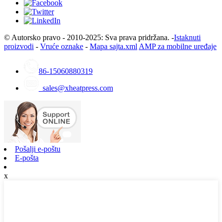
© Autorsko pravo - 2010-2025: Sva prava pridržana. -
Istaknuti
proizvodi
-
Vruće oznake
-
Mapa sajta.xml
AMP za mobilne uređaje
86-15060880319
sales@xheatpress.com
Pošalji e-poštu
E-pošta
x