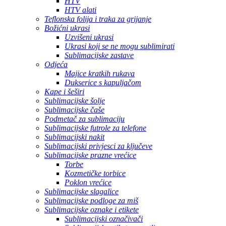
HTV
HTV alati
Teflonska folija i traka za grijanje
Božićni ukrasi
Uzvišeni ukrasi
Ukrasi koji se ne mogu sublimirati
Sublimacijske zastave
Odjeća
Majice kratkih rukava
Dukserice s kapuljačom
Kape i šeširi
Sublimacijske šolje
Sublimacijske čaše
Podmetač za sublimaciju
Sublimacijske futrole za telefone
Sublimacijski nakit
Sublimacijski privjesci za ključeve
Sublimacijske prazne vrećice
Torbe
Kozmetičke torbice
Poklon vrećice
Sublimacijske slagalice
Sublimacijske podloge za miš
Sublimacijske oznake i etikete
Sublimacijski označivači