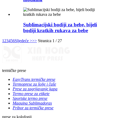
Sublimacijski bodiji za bebe, bijeli
bodiji kratkih rukava za bebe
1
2
3
4
5
6
Sljedeće >
>>
Stranica 1 / 27
termičke prese
EasyTrans termičke prese
Termoprese za šolje i čaše
Prese za zagrijavanje kapa
Termo prese za etikete
Sportske termo prese
Maquina Sublimadoras
Pribor za termičke prese
prese za kolofonij