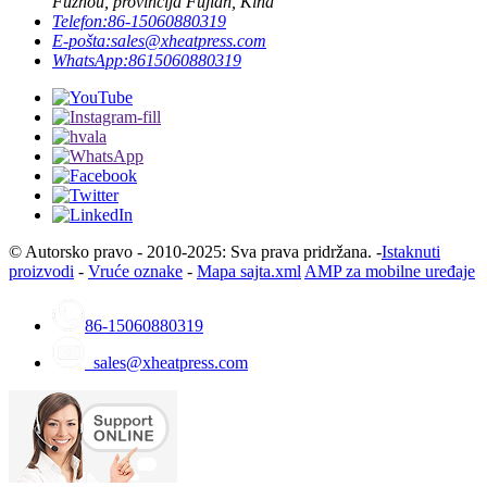
Fuzhou, provincija Fujian, Kina
Telefon:
86-15060880319
E-pošta:
sales@xheatpress.com
WhatsApp:
8615060880319
© Autorsko pravo - 2010-2025: Sva prava pridržana. -
Istaknuti
proizvodi
-
Vruće oznake
-
Mapa sajta.xml
AMP za mobilne uređaje
86-15060880319
sales@xheatpress.com