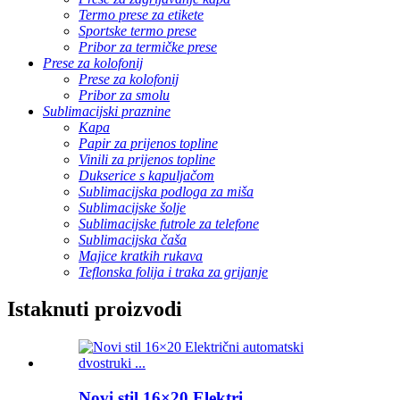
Termo prese za etikete
Sportske termo prese
Pribor za termičke prese
Prese za kolofonij
Prese za kolofonij
Pribor za smolu
Sublimacijski praznine
Kapa
Papir za prijenos topline
Vinili za prijenos topline
Dukserice s kapuljačom
Sublimacijska podloga za miša
Sublimacijske šolje
Sublimacijske futrole za telefone
Sublimacijska čaša
Majice kratkih rukava
Teflonska folija i traka za grijanje
Istaknuti proizvodi
Novi stil 16×20 Elektri...