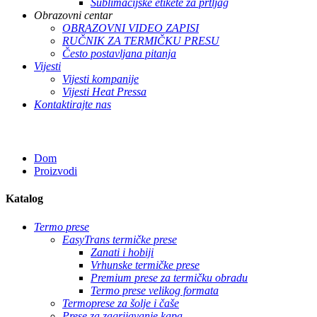
Sublimacijske etikete za prtljag
Obrazovni centar
OBRAZOVNI VIDEO ZAPISI
RUČNIK ZA TERMIČKU PRESU
Često postavljana pitanja
Vijesti
Vijesti kompanije
Vijesti Heat Pressa
Kontaktirajte nas
Dom
Proizvodi
Katalog
Termo prese
EasyTrans termičke prese
Zanati i hobiji
Vrhunske termičke prese
Premium prese za termičku obradu
Termo prese velikog formata
Termoprese za šolje i čaše
Prese za zagrijavanje kapa