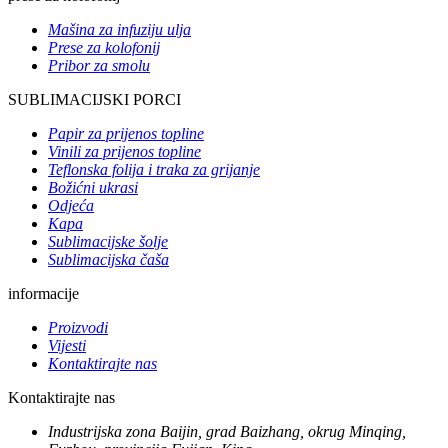
Mašina za infuziju ulja
Prese za kolofonij
Pribor za smolu
SUBLIMACIJSKI PORCI
Papir za prijenos topline
Vinili za prijenos topline
Teflonska folija i traka za grijanje
Božićni ukrasi
Odjeća
Kapa
Sublimacijske šolje
Sublimacijska čaša
informacije
Proizvodi
Vijesti
Kontaktirajte nas
Kontaktirajte nas
Industrijska zona Baijin, grad Baizhang, okrug Minqing,