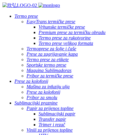
Termo prese
EasyTrans termičke prese
Vrhunske termičke prese
Premium prese za termičku obradu
Termo prese za rukotvorine
Termo prese velikog formata
Termoprese za šolje i čaše
Prese za zagrijavanje kapa
Termo prese za etikete
Sportske termo prese
Maquina Sublimadoras
Pribor za termičke prese
Prese za kolofonij
Mašina za infuziju ulja
Prese za kolofonij
Pribor za smolu
Sublimacijski praznine
Papir za prijenos topline
Sublimacijski papir
Transfer papir
Trimer i rezač
Vinili za prijenos topline