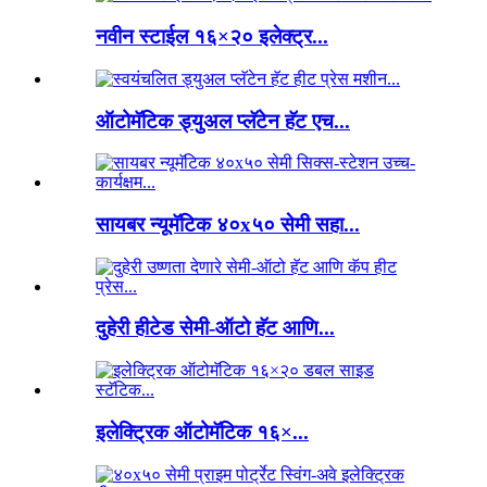
नवीन स्टाईल १६×२० इलेक्ट्र...
ऑटोमॅटिक ड्युअल प्लॅटेन हॅट एच...
सायबर न्यूमॅटिक ४०x५० सेमी सहा...
दुहेरी हीटेड सेमी-ऑटो हॅट आणि...
इलेक्ट्रिक ऑटोमॅटिक १६×...