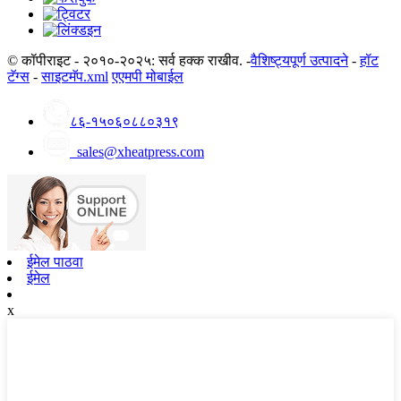
© कॉपीराइट - २०१०-२०२५: सर्व हक्क राखीव. -
वैशिष्ट्यपूर्ण उत्पादने
-
हॉट
टॅग्स
-
साइटमॅप.xml
एएमपी मोबाईल
८६-१५०६०८८०३१९
sales@xheatpress.com
ईमेल पाठवा
ईमेल
x