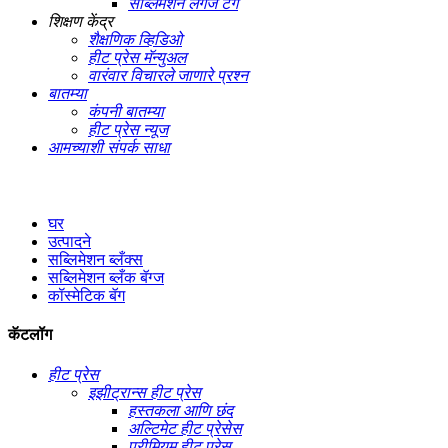
सब्लिमेशन लगेज टॅग
शिक्षण केंद्र
शैक्षणिक व्हिडिओ
हीट प्रेस मॅन्युअल
वारंवार विचारले जाणारे प्रश्न
बातम्या
कंपनी बातम्या
हीट प्रेस न्यूज
आमच्याशी संपर्क साधा
घर
उत्पादने
सब्लिमेशन ब्लँक्स
सब्लिमेशन ब्लँक बॅग्ज
कॉस्मेटिक बॅग
कॅटलॉग
हीट प्रेस
इझीट्रान्स हीट प्रेस
हस्तकला आणि छंद
अल्टिमेट हीट प्रेसेस
प्रीमियम हीट प्रेस