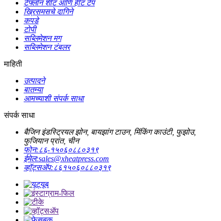
टेफ्लॉन शीट आणि हीट टेप
ख्रिसमसचे दागिने
कपडे
टोपी
सब्लिमेशन मग
सब्लिमेशन टंबलर
माहिती
उत्पादने
बातम्या
आमच्याशी संपर्क साधा
संपर्क साधा
बैजिन इंडस्ट्रियल झोन, बायझांग टाउन, मिंकिंग काउंटी, फुझोउ,
फुजियान प्रांत, चीन
फोन:
८६-१५०६०८८०३१९
ईमेल:
sales@xheatpress.com
व्हॉट्सॲप:
८६१५०६०८८०३१९