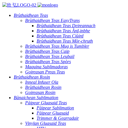
Brùthaidhean Teas
Brùthaidhean Teas EasyTrans
Brùthaidhean Teas Deireannach
Brùthaidhean Teas Àrd-inbhe
Brùthaidhean Teas Ciùird
Brùthaidhean Teas Mòr-chruth
Brùthaidhean Teas Mug is Tumbler
Brùthaidhean Teas Caip
Brùthaidhean Teas Leubail
Brùthaidhean Teas Spòrs
Maquina Sublimadoras
Goireasan Preas Teas
Brùthaidhean Rosin
Inneal Infuser Ola
Brùthaidhean Rosin
Goireasan Rosin
Bànaichean Sublimation
Pàipear Gluasaid Teas
Pàipear Sublimation
Pàipear Gluasaid
Trimmer & Gearradair
Vinylan Gluasaid Teas