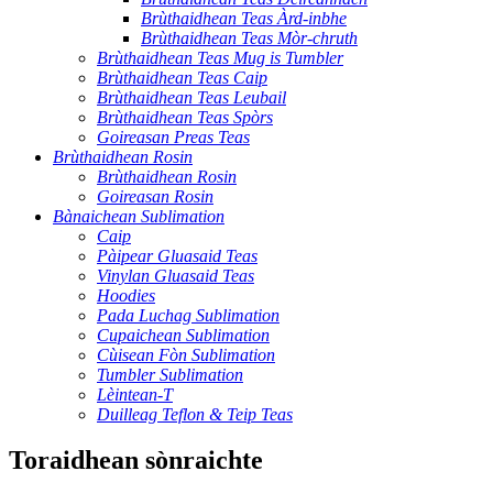
Brùthaidhean Teas Àrd-inbhe
Brùthaidhean Teas Mòr-chruth
Brùthaidhean Teas Mug is Tumbler
Brùthaidhean Teas Caip
Brùthaidhean Teas Leubail
Brùthaidhean Teas Spòrs
Goireasan Preas Teas
Brùthaidhean Rosin
Brùthaidhean Rosin
Goireasan Rosin
Bànaichean Sublimation
Caip
Pàipear Gluasaid Teas
Vinylan Gluasaid Teas
Hoodies
Pada Luchag Sublimation
Cupaichean Sublimation
Cùisean Fòn Sublimation
Tumbler Sublimation
Lèintean-T
Duilleag Teflon & Teip Teas
Toraidhean sònraichte