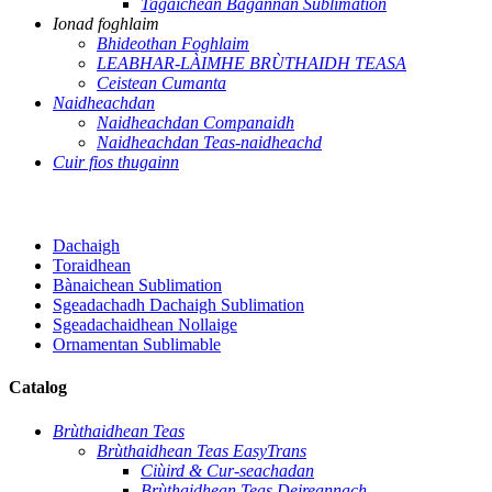
Tagaichean Bagannan Sublimation
Ionad foghlaim
Bhideothan Foghlaim
LEABHAR-LÀIMHE BRÙTHAIDH TEASA
Ceistean Cumanta
Naidheachdan
Naidheachdan Companaidh
Naidheachdan Teas-naidheachd
Cuir fios thugainn
Dachaigh
Toraidhean
Bànaichean Sublimation
Sgeadachadh Dachaigh Sublimation
Sgeadachaidhean Nollaige
Ornamentan Sublimable
Catalog
Brùthaidhean Teas
Brùthaidhean Teas EasyTrans
Ciùird & Cur-seachadan
Brùthaidhean Teas Deireannach