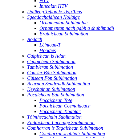
HTV
Innealan HTV
Duilleag Teflon & Teip Teas
Sgeadachaidhean Nollaige
Ornamentan Sublimable
Ornamentan nach gabh a shublimadh
Brataichean Sublimation
Aodach
Lèintean-T
Hoodies
Caipichean is Adan
Cupaichean Sublimation
Tumbleran Sublimation
Coaster Bàn Sublimation
Cùisean Fòn Sublimation
Beàrnan Seudraidh Sublimation
Keychainan Sublimation
Pocaichean Bàn Sublimation
Pocaichean Tote
Pocaichean Cosmaideach
Pocaichean Tiodhlac
Tòimhseachain Sublimation
Padaichean Luchaige Sublimation
Comharran is Tagaichean Sublimation
Comharran-leabhair Sublimation