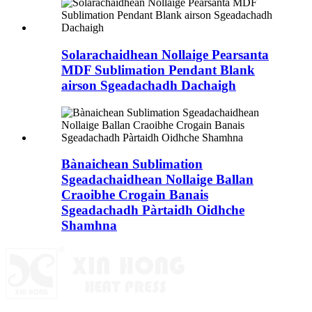
Solarachaidhean Nollaige Pearsanta
MDF Sublimation Pendant Blank
airson Sgeadachadh Dachaigh
Bànaichean Sublimation
Sgeadachaidhean Nollaige Ballan
Craoibhe Crogain Banais
Sgeadachadh Pàrtaidh Oidhche
Shamhna