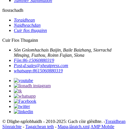
Tumbler Sublimation
fiosrachadh
Toraidhean
Naidheachdan
Cuir fios thugainn
Cuir Fios Thugainn
Sòn Gnìomhachais Baijin, Baile Baizhang, Siorrachd
Minqing, Fuzhou, Roinn Fujian, Sìona
Fòn:
86-15060880319
Post-d:
sales@xheatpress.com
whatsapp:
8615060880319
© Dlighe-sgrìobhaidh - 2010-2025: Gach còir glèidhte. -
Toraidhean
Sònraichte
-
Tagaichean teth
-
Mapa-làraich.xml
AMP Mobile