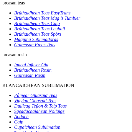
preasan teas
Brùthaidhean Teas EasyTrans
Brùthaidhean Teas Mug is Tumbler
Brùthaidhean Teas Caip
Brùthaidhean Teas Leubail
Brùthaidhean Teas Spòrs
Maquina Sublimadoras
Goireasan Preas Teas
preasan rosin
Inneal Infuser Ola
Brùthaidhean Rosin
Goireasan Rosin
BLANCAICHEAN SUBLIMATION
Pàipear Gluasaid Teas
Vinylan Gluasaid Teas
Duilleag Teflon & Teip Teas
Sgeadachaidhean Nollaige
Aodach
Caip
Cupaichean Sublimation