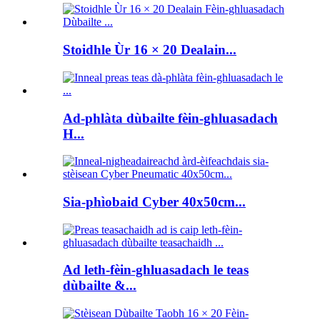
Stoidhle Ùr 16 × 20 Dealain...
Ad-phlàta dùbailte fèin-ghluasadach
H...
Sia-phìobaid Cyber ​​40x50cm...
Ad leth-fèin-ghluasadach le teas
dùbailte &...