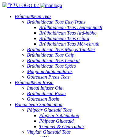
Brùthaidhean Teas
Brùthaidhean Teas EasyTrans
Brùthaidhean Teas Deireannach
Brùthaidhean Teas Àrd-inbhe
Brùthaidhean Teas Ciùird
Brùthaidhean Teas Mòr-chruth
Brùthaidhean Teas Mug is Tumbler
Brùthaidhean Teas Caip
Brùthaidhean Teas Leubail
Brùthaidhean Teas Spòrs
Maquina Sublimadoras
Goireasan Preas Teas
Brùthaidhean Rosin
Inneal Infuser Ola
Brùthaidhean Rosin
Goireasan Rosin
Bànaichean Sublimation
Pàipear Gluasaid Teas
Pàipear Sublimation
Pàipear Gluasaid
Trimmer & Gearradair
Vinylan Gluasaid Teas