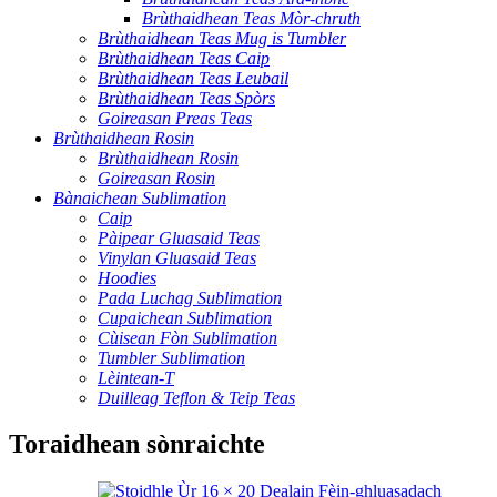
Brùthaidhean Teas Mòr-chruth
Brùthaidhean Teas Mug is Tumbler
Brùthaidhean Teas Caip
Brùthaidhean Teas Leubail
Brùthaidhean Teas Spòrs
Goireasan Preas Teas
Brùthaidhean Rosin
Brùthaidhean Rosin
Goireasan Rosin
Bànaichean Sublimation
Caip
Pàipear Gluasaid Teas
Vinylan Gluasaid Teas
Hoodies
Pada Luchag Sublimation
Cupaichean Sublimation
Cùisean Fòn Sublimation
Tumbler Sublimation
Lèintean-T
Duilleag Teflon & Teip Teas
Toraidhean sònraichte