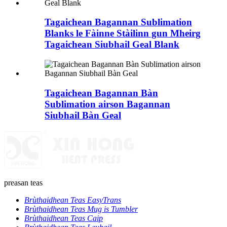
Tagaichean Bagannan Sublimation
Blanks le Fàinne Stàilinn gun Mheirg
Tagaichean Siubhail Geal Blank
Tagaichean Bagannan Bàn
Sublimation airson Bagannan
Siubhail Bàn Geal
preasan teas
Brùthaidhean Teas EasyTrans
Brùthaidhean Teas Mug is Tumbler
Brùthaidhean Teas Caip