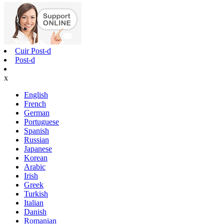
Cuir Post-d
Post-d
x
English
French
German
Portuguese
Spanish
Russian
Japanese
Korean
Arabic
Irish
Greek
Turkish
Italian
Danish
Romanian