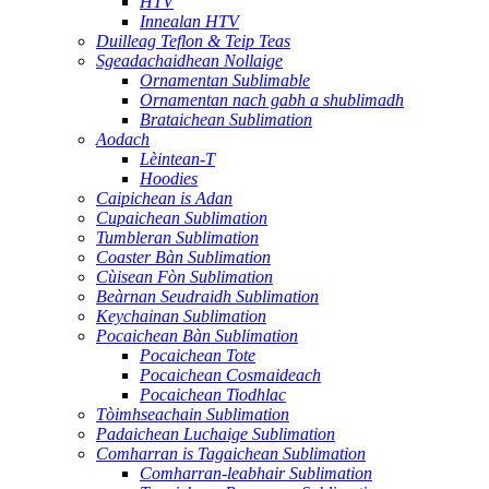
HTV
Innealan HTV
Duilleag Teflon & Teip Teas
Sgeadachaidhean Nollaige
Ornamentan Sublimable
Ornamentan nach gabh a shublimadh
Brataichean Sublimation
Aodach
Lèintean-T
Hoodies
Caipichean is Adan
Cupaichean Sublimation
Tumbleran Sublimation
Coaster Bàn Sublimation
Cùisean Fòn Sublimation
Beàrnan Seudraidh Sublimation
Keychainan Sublimation
Pocaichean Bàn Sublimation
Pocaichean Tote
Pocaichean Cosmaideach
Pocaichean Tiodhlac
Tòimhseachain Sublimation
Padaichean Luchaige Sublimation
Comharran is Tagaichean Sublimation
Comharran-leabhair Sublimation