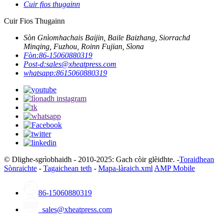
Cuir fios thugainn
Cuir Fios Thugainn
Sòn Gnìomhachais Baijin, Baile Baizhang, Siorrachd
Minqing, Fuzhou, Roinn Fujian, Sìona
Fòn:
86-15060880319
Post-d:
sales@xheatpress.com
whatsapp:
8615060880319
© Dlighe-sgrìobhaidh - 2010-2025: Gach còir glèidhte. -
Toraidhean
Sònraichte
-
Tagaichean teth
-
Mapa-làraich.xml
AMP Mobile
86-15060880319
sales@xheatpress.com