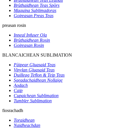
Brùthaidhean Teas Leubail
Brùthaidhean Teas Spòrs
Maquina Sublimadoras
Goireasan Preas Teas
preasan rosin
Inneal Infuser Ola
Brùthaidhean Rosin
Goireasan Rosin
BLANCAICHEAN SUBLIMATION
Pàipear Gluasaid Teas
Vinylan Gluasaid Teas
Duilleag Teflon & Teip Teas
Sgeadachaidhean Nollaige
Aodach
Caip
Cupaichean Sublimation
Tumbler Sublimation
fiosrachadh
Toraidhean
Naidheachdan