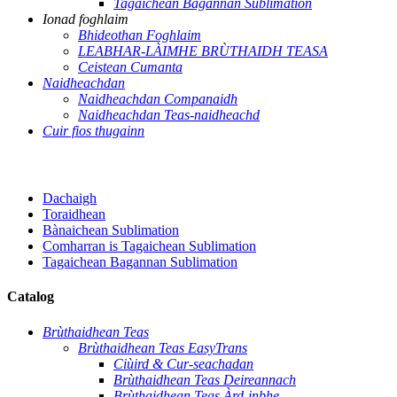
Tagaichean Bagannan Sublimation
Ionad foghlaim
Bhideothan Foghlaim
LEABHAR-LÀIMHE BRÙTHAIDH TEASA
Ceistean Cumanta
Naidheachdan
Naidheachdan Companaidh
Naidheachdan Teas-naidheachd
Cuir fios thugainn
Dachaigh
Toraidhean
Bànaichean Sublimation
Comharran is Tagaichean Sublimation
Tagaichean Bagannan Sublimation
Catalog
Brùthaidhean Teas
Brùthaidhean Teas EasyTrans
Ciùird & Cur-seachadan
Brùthaidhean Teas Deireannach
Brùthaidhean Teas Àrd-inbhe